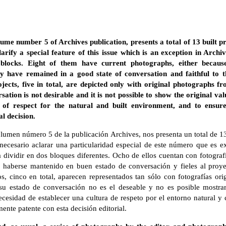
e number 5 of Archives publication, presents a total of 13 built pro
clarify a special feature of this issue which is an exception in Archi
t blocks. Eight of them have current photographs, either becau
y have remained in a good state of conversation and faithful to t
jects, five in total, are depicted only with original photographs f
sation is not desirable and it is not possible to show the original va
e of respect for the natural and built environment, and to ensure 
l decision.
lumen número 5 de la publicación Archives, nos presenta un total de 1
 necesario aclarar una particularidad especial de este número que es 
 dividir en dos bloques diferentes. Ocho de ellos cuentan con fotografí
 haberse mantenido en buen estado de conversación y fieles al proyec
s, cinco en total, aparecen representados tan sólo con fotografías or
su estado de conversación no es el deseable y no es posible mostrar 
ecesidad de establecer una cultura de respeto por el entorno natural y 
nte patente con esta decisión editorial.