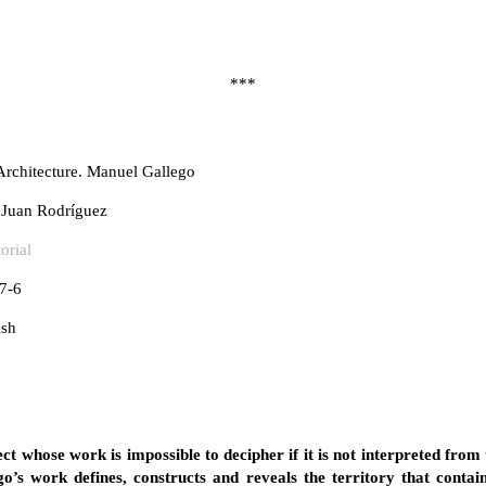
***
Architecture. Manuel Gallego
 Juan Rodríguez
orial
7-6
ish
t whose work is impossible to decipher if it is not interpreted from t
’s work defines, constructs and reveals the territory that contain