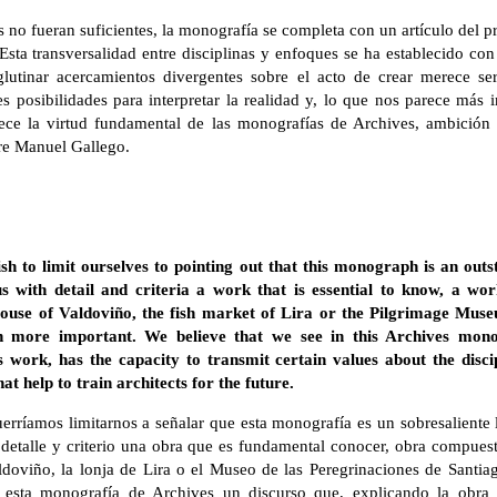
as no fueran suficientes, la monografía se completa con un artículo del 
 Esta transversalidad entre disciplinas y enfoques se ha establecido co
glutinar acercamientos divergentes sobre el acto de crear merece se
s posibilidades para interpretar la realidad y, lo que nos parece más 
ece la virtud fundamental de las monografías de Archives, ambició
re Manuel Gallego.
h to limit ourselves to pointing out that this monograph is an out
s with detail and criteria a work that is essential to know, a wo
ouse of Valdoviño, the fish market of Lira or the Pilgrimage Muse
more important. We believe that we see in this Archives mono
 work, has the capacity to transmit certain values about the discip
that help to train architects for the future.
rríamos limitarnos a señalar que esta monografía es un sobresaliente 
detalle y criterio una obra que es fundamental conocer, obra compuesta
doviño, la lonja de Lira o el Museo de las Peregrinaciones de Santi
 esta monografía de Archives un discurso que, explicando la obra 