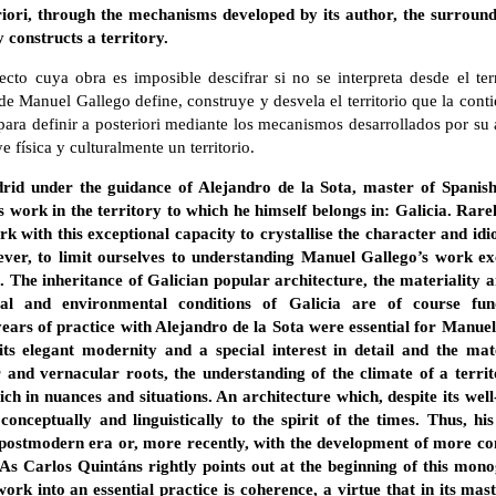
eriori, through the mechanisms developed by its author, the surround
y constructs a territory.
cto cuya obra es imposible descifrar si no se interpreta desde el terr
de Manuel Gallego define, construye y desvela el territorio que la contie
para definir a posteriori mediante los mecanismos desarrollados por su 
 física y culturalmente un territorio.
drid under the guidance of Alejandro de la Sota, master of Spanis
 work in the territory to which he himself belongs in: Galicia. Rarely
k with this exceptional capacity to crystallise the character and idio
ver, to limit ourselves to understanding Manuel Gallego’s work ex
 The inheritance of Galician popular architecture, the materiality an
ical and environmental conditions of Galicia are of course fun
ears of practice with Alejandro de la Sota were essential for Manue
ts elegant modernity and a special interest in detail and the mat
 and vernacular roots, the understanding of the climate of a terri
ich in nuances and situations. An architecture which, despite its well
conceptually and linguistically to the spirit of the times. Thus, hi
e postmodern era or, more recently, with the development of more c
 As Carlos Quintáns rightly points out at the beginning of this mono
ork into an essential practice is coherence, a virtue that in its mas