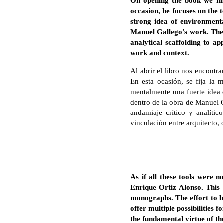
On opening the book we fin
occasion, he focuses on the t
strong idea of environmenta
Manuel Gallego’s work. The e
analytical scaffolding to a
work and context.
Al abrir el libro nos encontr
En esta ocasión, se fija la m
mentalmente una fuerte idea d
dentro de la obra de Manuel G
andamiaje crítico y analíti
vinculación entre arquitecto, 
As if all these tools were 
Enrique Ortiz Alonso. This 
monographs. The effort to br
offer multiple possibilities 
the fundamental virtue of th