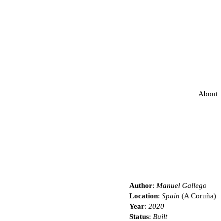
About
Author
:
Manuel Gallego
Location
:
Spain
(A Coruña)
Year
:
2020
Status
:
Built