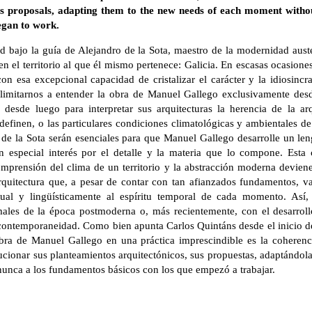
is proposals, adapting them to the new needs of each moment witho
egan to work.
 bajo la guía de Alejandro de la Sota, maestro de la modernidad aus
en el territorio al que él mismo pertenece: Galicia. En escasas ocasion
con esa excepcional capacidad de cristalizar el carácter y la idiosinc
 limitarnos a entender la obra de Manuel Gallego exclusivamente des
desde luego para interpretar sus arquitecturas la herencia de la arq
 definen, o las particulares condiciones climatológicas y ambientales de
 de la Sota serán esenciales para que Manuel Gallego desarrolle un le
 especial interés por el detalle y la materia que lo compone. Esta 
omprensión del clima de un territorio y la abstracción moderna deviene
rquitectura que, a pesar de contar con tan afianzados fundamentos, va
ual y lingüísticamente al espíritu temporal de cada momento. Así,
males de la época postmoderna o, más recientemente, con el desarroll
contemporaneidad. Como bien apunta Carlos Quintáns desde el inicio de
obra de Manuel Gallego en una práctica imprescindible es la coheren
ucionar sus planteamientos arquitectónicos, sus propuestas, adaptándol
unca a los fundamentos básicos con los que empezó a trabajar.