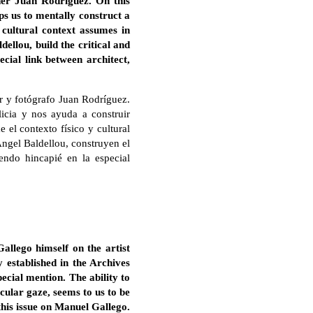
her Juan Rodríguez. On this
lps us to mentally construct a
 cultural context assumes in
ellou, build the critical and
cial link between architect,
or y fotógrafo Juan Rodríguez.
alicia y nos ayuda a construir
 el contexto físico y cultural
Ángel Baldellou, construyen el
endo hincapié en la especial
allego himself on the artist
 established in the Archives
ecial mention. The ability to
icular gaze, seems to us to be
this issue on Manuel Gallego.