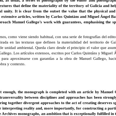
d, as usual, a series of photographs by the editor and photograp
extures that define the materiality of the territory of Galicia and he
l unity. It is clear from the outset the value that the physical and
xtensive articles, written by Carlos Quintáns and Miguel Ángel Bald
pproach Manuel Gallego’s work with guarantees, emphasising the spe
amos, como viene siendo habitual, con una serie de fotografías del edit
irada en las texturas que definen la materialidad del territorio de G
e unidad ambiental. Queda claro desde el principio el valor que asume
allego. Los artículos extensos, escritos por Carlos Quintáns y Miguel 
co para aproximarse con garantías a la obra de Manuel Gallego, haci
obra y contexto.
not enough, the monograph is completed with an article by Manuel G
transversality between disciplines and approaches has been strongly
ing together divergent approaches to the act of creating deserves sp
for interpreting reality and, more importantly, for constructing a part
e Archives monographs, an ambition that is exceptionally fulfilled in 