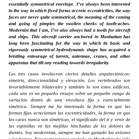
essentially symmetrical envelope. I’ve always been interested
in the way in which fixed forms accrete eccentricities, the way
faces are never quite symmetrical, the meaning of the coming
and going of pimples the swollen cheeks of tooth-aches.
Modernist that I am, I’ve also always had a tooth for aircraft
and ships. This aircraft carrier anchored in Manhattan has
long been fascinating for the way in which its basic and
rigorously symmetrical hydrodynamic shape has acquired a
bristling entourage of turrets, antennae, cranes, and other
apparatus that tilt any reading towards irregularity.
Las tres casas involucran ciertos detalles arquitectónicos:
simetría, direccionalidad y elevación. Los vertebrados son
invariablemente bilaterales y también lo son estos edificios,
cada uno es un pequeño ensayo sobre un pequeño rango de
variación dentro de una envoltura fija y esencialmente
simétrica. Siempre me ha interesado la forma en que las
formas fijas acrecientan las excentricidades, la forma en que
las caras nunca son simétricas, el significado del ir y venir de
las espinillas en las mejillas hinchadas de los dolores de
dientes. Soy modernista, siempre me han gustado los aviones
y los barcos. Este portaaviones anclado en Manhattan ha sido