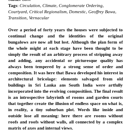
Tags
:
Circulation
,
Climate
,
Conglomerate Ordering
,
Courtyard
,
Critical Regionalism
,
Domestic
,
Geoffrey Bawa
,
Transition
,
Vernacular
Over a period of forty years the houses were subjected to
continual change and the identities of the original
bungalows are now all but lost. Although the plan form of
the whole might at each stage have been thought to be
simply the result of an arbitrary process of stripping away
and adding, any accidental or picturesque quality has
always been tempered by a strong sense of order and
composition. It was here that Bawa developed his interest in
architectural bricolage: elements salvaged from old
buildings in Sri Lanka ans South India were artfully
incorporated into the evolving compositiion. The final result
is an introspective labyrinth of rooms and garden courts
that together create the illusion of endless space on what is,
in reality, a tiny suburban plot. Words like inside and
outside lose all meaning: here there are rooms without
roofs and roofs without walls, all connected by a complex
matrix of axes and internal views.