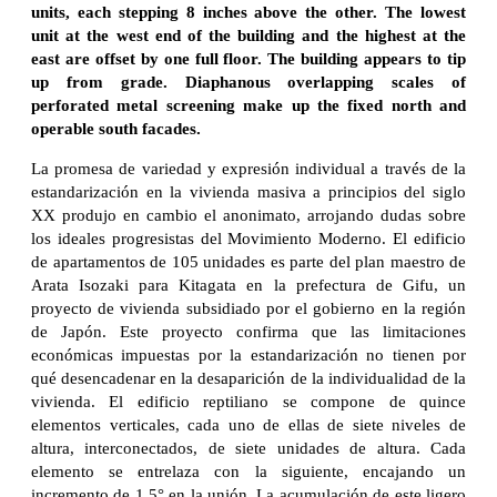
units, each stepping 8 inches above the other. The lowest
unit at the west end of the building and the highest at the
east are offset by one full floor. The building appears to tip
up from grade. Diaphanous overlapping scales of
perforated metal screening make up the fixed north and
operable south facades.
La promesa de variedad y expresión individual a través de la
estandarización en la vivienda masiva a principios del siglo
XX produjo en cambio el anonimato, arrojando dudas sobre
los ideales progresistas del Movimiento Moderno. El edificio
de apartamentos de 105 unidades es parte del plan maestro de
Arata Isozaki para Kitagata en la prefectura de Gifu, un
proyecto de vivienda subsidiado por el gobierno en la región
de Japón. Este proyecto confirma que las limitaciones
económicas impuestas por la estandarización no tienen por
qué desencadenar en la desaparición de la individualidad de la
vivienda. El edificio reptiliano se compone de quince
elementos verticales, cada uno de ellas de siete niveles de
altura, interconectados, de siete unidades de altura. Cada
elemento se entrelaza con la siguiente, encajando un
incremento de 1,5° en la unión. La acumulación de este ligero