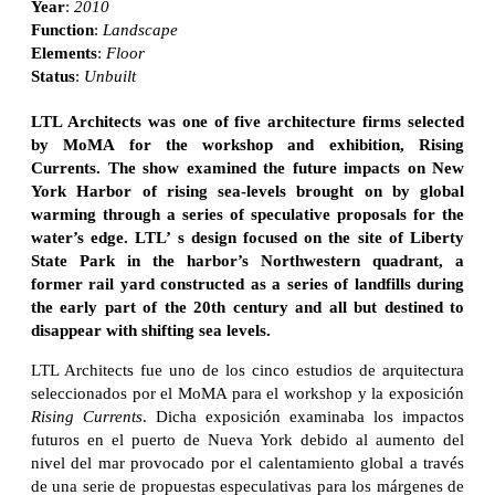
Year
:
2010
Function
:
Landscape
Elements
:
Floor
Status
:
Unbuilt
LTL Architects was one of five architecture firms selected
by MoMA for the workshop and exhibition, Rising
Currents. The show examined the future impacts on New
York Harbor of rising sea-levels brought on by global
warming through a series of speculative proposals for the
water’s edge. LTL’ s design focused on the site of Liberty
State Park in the harbor’s Northwestern quadrant, a
former rail yard constructed as a series of landfills during
the early part of the 20th century and all but destined to
disappear with shifting sea levels.
LTL Architects fue uno de los cinco estudios de arquitectura
seleccionados por el MoMA para el workshop y la exposición
Rising Currents
. Dicha exposición examinaba los impactos
futuros en el puerto de Nueva York debido al aumento del
nivel del mar provocado por el calentamiento global a través
de una serie de propuestas especulativas para los márgenes de