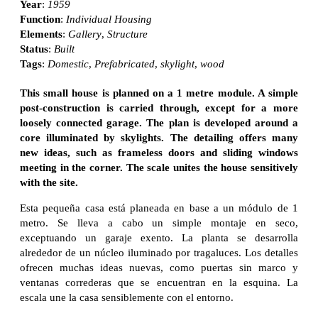
Year
:
1959
Function
:
Individual Housing
Elements
:
Gallery
,
Structure
Status
:
Built
Tags
:
Domestic
,
Prefabricated
,
skylight
,
wood
This small house is planned on a 1 metre module. A simple
post-construction is carried through, except for a more
loosely connected garage. The plan is developed around a
core illuminated by skylights. The detailing offers many
new ideas, such as frameless doors and sliding windows
meeting in the corner. The scale unites the house sensitively
with the site.
Esta pequeña casa está planeada en base a un módulo de 1
metro. Se lleva a cabo un simple montaje en seco,
exceptuando un garaje exento. La planta se desarrolla
alrededor de un núcleo iluminado por tragaluces. Los detalles
ofrecen muchas ideas nuevas, como puertas sin marco y
ventanas correderas que se encuentran en la esquina. La
escala une la casa sensiblemente con el entorno.