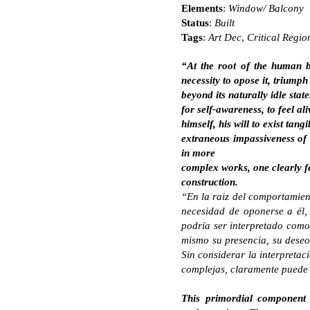
Elements
:
Window/ Balcony
Status
:
Built
Tags
:
Art Dec
,
Critical Regio
“At the root of the human b
necessity to opose it, triumph
beyond its naturally idle stat
for self-awareness, to feel al
himself, his will to exist tang
extraneous impassiveness of n
in more
complex works, one clearly fee
construction.
“En la raiz del comportamient
necesidad de oponerse a él, 
podría ser interpretado como
mismo su presencia, su deseo 
Sin considerar la interpretac
complejas, claramente puede s
This primordial component 