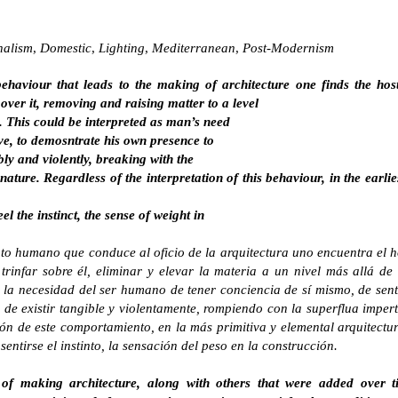
nalism
,
Domestic
,
Lighting
,
Mediterranean
,
Post-Modernism
ehaviour that leads to the making of architecture one finds the host
 over it, removing and raising matter to a level
e. This could be interpreted as man’s need
ive, to demosntrate his own presence to
ibly and violently, breaking with the
ature. Regardless of the interpretation of this behaviour, in the earlie
l the instinct, the sense of weight in
o humano que conduce al oficio de la arquitectura uno encuentra el ho
trinfar sobre él, eliminar y elevar la materia a un nivel más allá d
 la necesidad del ser humano de tener conciencia de sí mismo, de senti
de existir tangible y violentamente, rompiendo con la superflua imper
ión de este comportamiento, en la más primitiva y elemental arquitect
entirse el instinto, la sensación del peso en la construcción.
of making architecture, along with others that were added over t