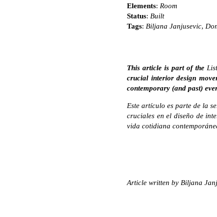
Elements
:
Room
Status
:
Built
Tags
:
Biljana Janjusevic
,
Dom
This article is part of the
Li
crucial interior design movem
contemporary (and past) ever
Este artículo es parte de la s
cruciales en el diseño de int
vida cotidiana contemporáne
Article written by Biljana Jan