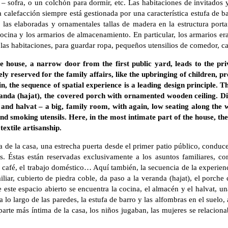
– sofra, o un colchón para dormir, etc. Las habitaciones de invitados 
La calefacción siempre está gestionada por una característica estufa de b
n las elaboradas y ornamentales tallas de madera en la estructura port
a cocina y los armarios de almacenamiento. En particular, los armarios er
as habitaciones, para guardar ropa, pequeños utensilios de comedor, ca
e house, a narrow door from the first public yard, leads to the pri
ly reserved for the family affairs, like the upbringing of children, p
 the sequence of spatial experience is a leading design principle. T
randa (hajat), the covered porch with ornamented wooden ceiling. Di
e and halvat – a big, family room, with again, low seating along the w
 and smoking utensils. Here, in the most intimate part of the house, t
textile artisanship.
a de la casa, una estrecha puerta desde el primer patio público, conduce
s. Éstas están reservadas exclusivamente a los asuntos familiares, com
 café, el trabajo doméstico… Aquí también, la secuencia de la experienc
miliar, cubierto de piedra coble, da paso a la veranda (hajat), el porch
 este espacio abierto se encuentra la cocina, el almacén y el halvat, una
 lo largo de las paredes, la estufa de barro y las alfombras en el suelo, 
 parte más íntima de la casa, los niños jugaban, las mujeres se relaciona