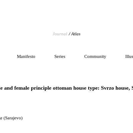
Journal
Atlas
Manifesto
Series
Community
Illu
e and female principle ottoman house type: Svrzo house, 
na
(Sarajevo)