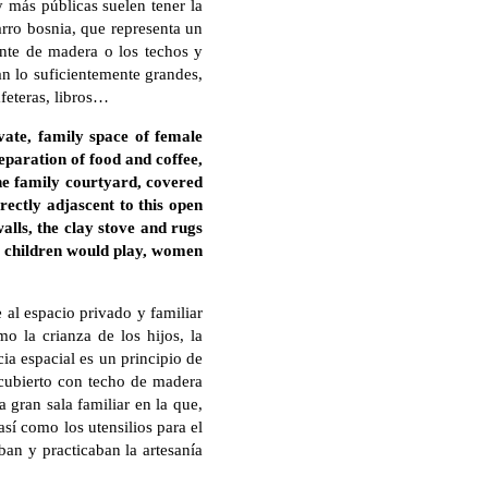
y más públicas suelen tener la
arro bosnia, que representa un
ante de madera o los techos y
an lo suficientemente grandes,
feteras, libros…
vate, family space of female
reparation of food and coffee,
he family courtyard, covered
rectly adjascent to this open
alls, the clay stove and rugs
he children would play, women
 al espacio privado y familiar
o la crianza de los hijos, la
ia espacial es un principio de
e cubierto con techo de madera
 gran sala familiar en la que,
así como los utensilios para el
ban y practicaban la artesanía