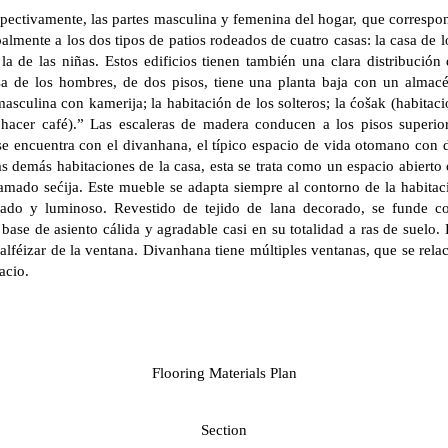
pectivamente, las partes masculina y femenina del hogar, que correspon
palmente a los dos tipos de patios rodeados de cuatro casas: la casa de l
a de las niñas. Estos edificios tienen también una clara distribución
asa de los hombres, de dos pisos, tiene una planta baja con un almac
sculina con kamerija; la habitación de los solteros; la ćošak (habitac
acer café).” Las escaleras de madera conducen a los pisos superior
se encuentra con el divanhana, el típico espacio de vida otomano con de
as demás habitaciones de la casa, esta se trata como un espacio abierto 
llamado sećija. Este mueble se adapta siempre al contorno de la habit
eado y luminoso. Revestido de tejido de lana decorado, se funde co
ase de asiento cálida y agradable casi en su totalidad a ras de suelo. 
l alféizar de la ventana. Divanhana tiene múltiples ventanas, que se rel
acio.
Flooring Materials Plan
Section