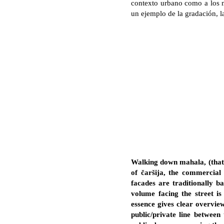
contexto urbano como a los má
un ejemplo de la gradación, la
Walking down mahala, (that is
of čaršija, the commercial
facades are traditionally b
volume facing the street i
essence gives clear overvie
public/private line betwee