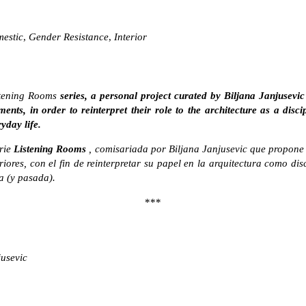
estic
,
Gender Resistance
,
Interior
stening Rooms
series, a personal project curated by Biljana Janjusevi
ents, in order to reinterpret their role to the architecture as a disc
yday life.
erie
Listening Rooms
, comisariada por Biljana Janjusevic que propone
eriores, con el fin de reinterpretar su papel en la arquitectura como dis
a (y pasada).
***
jusevic