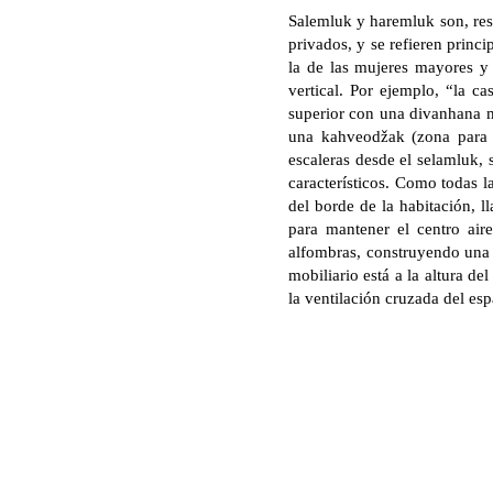
Salemluk y haremluk son, res
privados, y se refieren princi
la de las mujeres mayores y l
vertical. Por ejemplo, “la c
superior con una divanhana ma
una kahveodžak (zona para h
escaleras desde el selamluk, 
característicos. Como todas l
del borde de la habitación, 
para mantener el centro air
alfombras, construyendo una b
mobiliario está a la altura de
la ventilación cruzada del esp