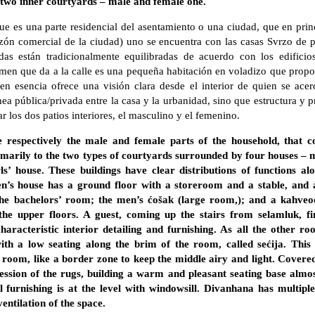
 two inner courtyards – male and female one.
e es una parte residencial del asentamiento o una ciudad, que en prin
razón comercial de la ciudad) uno se encuentra con las casas Svrzo de 
adas están tradicionalmente equilibradas de acuerdo con los edific
umen que da a la calle es una pequeña habitación en voladizo que propor
 esencia ofrece una visión clara desde el interior de quien se acer
ínea pública/privada entre la casa y la urbanidad, sino que estructura y p
 los dos patios interiores, el masculino y el femenino.
respectively the male and female parts of the household, that c
imarily to the two types of courtyards surrounded by four houses – 
’ house. These buildings have clear distributions of functions alo
n’s house has a ground floor with a storeroom and a stable, and 
he bachelors’ room; the men’s ćošak (large room,); and a kahveo
the upper floors. A guest, coming up the stairs from selamluk, fi
aracteristic interior detailing and furnishing. As all the other ro
th a low seating along the brim of the room, called sećija. This 
e room, like a border zone to keep the middle airy and light. Covered
ssion of the rugs, building a warm and pleasant seating base almost
l furnishing is at the level with windowsill. Divanhana has multiple
entilation of the space.