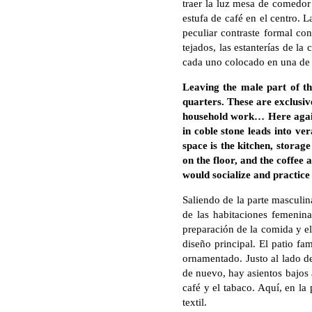
traer la luz mesa de comedor 
estufa de café en el centro. 
peculiar contraste formal co
tejados, las estanterías de l
cada uno colocado en una de l
Leaving the male part of th
quarters. These are exclusive
household work… Here again,
in coble stone leads into ve
space is the kitchen, storag
on the floor, and the coffee
would socialize and practice 
Saliendo de la parte masculin
de las habitaciones femenina
preparación de la comida y el
diseño principal. El patio fa
ornamentado. Justo al lado de
de nuevo, hay asientos bajos a
café y el tabaco. Aquí, en la
textil.