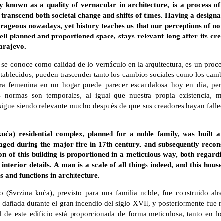
y known as a quality of vernacular in architecture, is a process of 
n transcend both societal change and shifts of times. Having a design
rageous nowadays, yet history teaches us that our perceptions of no
ell-planned and proportioned space, stays relevant long after its cr
arajevo.
se conoce como calidad de lo vernáculo en la arquitectura, es un proc
stablecidos, pueden trascender tanto los cambios sociales como los ca
ra femenina en un hogar puede parecer escandalosa hoy en día, per
s normas son temporales, al igual que nuestra propia existencia, 
sigue siendo relevante mucho después de que sus creadores hayan fallec
uća) residential complex, planned for a noble family, was built
aged during the major fire in 17th century, and subsequently recons
n of this building is proportioned in a meticulous way, both regard
t interior details. A man is a scale of all things indeed, and this ho
 and functions in architecture.
o (Svrzina kuća), previsto para una familia noble, fue construido a
añada durante el gran incendio del siglo XVII, y posteriormente fue r
 de este edificio está proporcionada de forma meticulosa, tanto en lo 