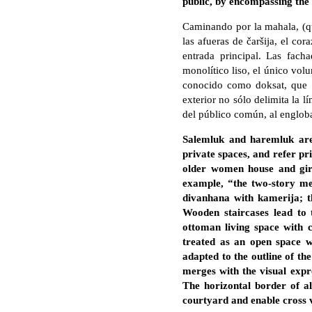
public, by encompassing the
Caminando por la mahala, (qu
las afueras de čaršija, el co
entrada principal. Las fach
monolítico liso, el único vol
conocido como doksat, que en
exterior no sólo delimita la l
del público común, al englobar
Salemluk and haremluk are 
private spaces, and refer pr
older women house and girls
example, “the two-story me
divanhana with kamerija; t
Wooden staircases lead to 
ottoman living space with ch
treated as an open space wi
adapted to the outline of th
merges with the visual expre
The horizontal border of al
courtyard and enable cross v