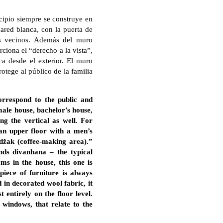
cipio siempre se construye en
pared blanca, con la puerta de
ios vecinos. Además del muro
ciona el “derecho a la vista”,
ca desde el exterior. El muro
rotege al público de la familia
orrespond to the public and
male house, bachelor’s house,
ng the vertical as well. For
an upper floor with a men’s
džak (coffee-making area).”
nds divanhana – the typical
oms in the house, this one is
piece of furniture is always
 in decorated wool fabric, it
 entirely on the floor level.
 windows, that relate to the