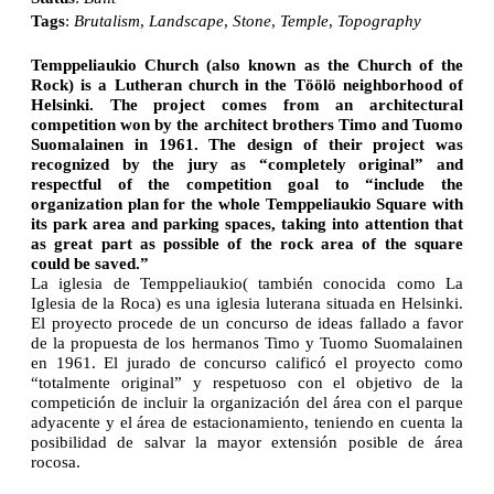
Tags
:
Brutalism
,
Landscape
,
Stone
,
Temple
,
Topography
Temppeliaukio Church (also known as the Church of the
Rock) is a Lutheran church in the Töölö neighborhood of
Helsinki. The project comes from an architectural
competition won by the architect brothers Timo and Tuomo
Suomalainen in 1961. The design of their project was
recognized by the jury as “completely original” and
respectful of the competition goal to “include the
organization plan for the whole Temppeliaukio Square with
its park area and parking spaces, taking into attention that
as great part as possible of the rock area of the square
could be saved.”
La iglesia de Temppeliaukio( también conocida como La
Iglesia de la Roca) es una iglesia luterana situada en Helsinki.
El proyecto procede de un concurso de ideas fallado a favor
de la propuesta de los hermanos Timo y Tuomo Suomalainen
en 1961. El jurado de concurso calificó el proyecto como
“totalmente original” y respetuoso con el objetivo de la
competición de incluir la organización del área con el parque
adyacente y el área de estacionamiento, teniendo en cuenta la
posibilidad de salvar la mayor extensión posible de área
rocosa.