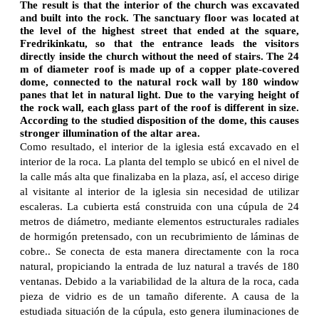
The result is that the interior of the church was excavated
and built into the rock. The sanctuary floor was located at
the level of the highest street that ended at the square,
Fredrikinkatu, so that the entrance leads the visitors
directly inside the church without the need of stairs. The 24
m of diameter roof is made up of a copper plate-covered
dome, connected to the natural rock wall by 180 window
panes that let in natural light. Due to the varying height of
the rock wall, each glass part of the roof is different in size.
According to the studied disposition of the dome, this causes
stronger illumination of the altar area.
Como resultado, el interior de la iglesia está excavado en el
interior de la roca. La planta del templo se ubicó en el nivel de
la calle más alta que finalizaba en la plaza, así, el acceso dirige
al visitante al interior de la iglesia sin necesidad de utilizar
escaleras. La cubierta está construida con una cúpula de 24
metros de diámetro, mediante elementos estructurales radiales
de hormigón pretensado, con un recubrimiento de láminas de
cobre.. Se conecta de esta manera directamente con la roca
natural, propiciando la entrada de luz natural a través de 180
ventanas. Debido a la variabilidad de la altura de la roca, cada
pieza de vidrio es de un tamaño diferente. A causa de la
estudiada situación de la cúpula, esto genera iluminaciones de