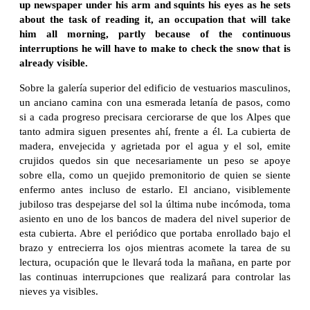
up newspaper under his arm and squints his eyes as he sets
about the task of reading it, an occupation that will take
him all morning, partly because of the continuous
interruptions he will have to make to check the snow that is
already visible.
Sobre la galería superior del edificio de vestuarios masculinos,
un anciano camina con una esmerada letanía de pasos, como
si a cada progreso precisara cerciorarse de que los Alpes que
tanto admira siguen presentes ahí, frente a él. La cubierta de
madera, envejecida y agrietada por el agua y el sol, emite
crujidos quedos sin que necesariamente un peso se apoye
sobre ella, como un quejido premonitorio de quien se siente
enfermo antes incluso de estarlo. El anciano, visiblemente
jubiloso tras despejarse del sol la última nube incómoda, toma
asiento en uno de los bancos de madera del nivel superior de
esta cubierta. Abre el periódico que portaba enrollado bajo el
brazo y entrecierra los ojos mientras acomete la tarea de su
lectura, ocupación que le llevará toda la mañana, en parte por
las continuas interrupciones que realizará para controlar las
nieves ya visibles.