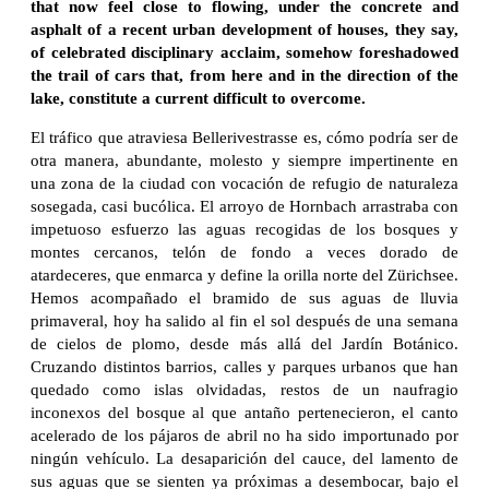
that now feel close to flowing, under the concrete and
asphalt of a recent urban development of houses, they say,
of celebrated disciplinary acclaim, somehow foreshadowed
the trail of cars that, from here and in the direction of the
lake, constitute a current difficult to overcome.
El tráfico que atraviesa Bellerivestrasse es, cómo podría ser de
otra manera, abundante, molesto y siempre impertinente en
una zona de la ciudad con vocación de refugio de naturaleza
sosegada, casi bucólica. El arroyo de Hornbach arrastraba con
impetuoso esfuerzo las aguas recogidas de los bosques y
montes cercanos, telón de fondo a veces dorado de
atardeceres, que enmarca y define la orilla norte del Zürichsee.
Hemos acompañado el bramido de sus aguas de lluvia
primaveral, hoy ha salido al fin el sol después de una semana
de cielos de plomo, desde más allá del Jardín Botánico.
Cruzando distintos barrios, calles y parques urbanos que han
quedado como islas olvidadas, restos de un naufragio
inconexos del bosque al que antaño pertenecieron, el canto
acelerado de los pájaros de abril no ha sido importunado por
ningún vehículo. La desaparición del cauce, del lamento de
sus aguas que se sienten ya próximas a desembocar, bajo el