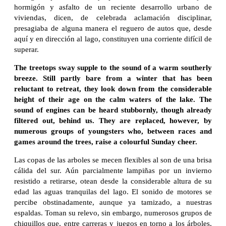
hormigón y asfalto de un reciente desarrollo urbano de
viviendas, dicen, de celebrada aclamación disciplinar,
presagiaba de alguna manera el reguero de autos que, desde
aquí y en dirección al lago, constituyen una corriente difícil de
superar.
The treetops sway supple to the sound of a warm southerly
breeze. Still partly bare from a winter that has been
reluctant to retreat, they look down from the considerable
height of their age on the calm waters of the lake. The
sound of engines can be heard stubbornly, though already
filtered out, behind us. They are replaced, however, by
numerous groups of youngsters who, between races and
games around the trees, raise a colourful Sunday cheer.
Las copas de las arboles se mecen flexibles al son de una brisa
cálida del sur. Aún parcialmente lampiñas por un invierno
resistido a retirarse, otean desde la considerable altura de su
edad las aguas tranquilas del lago. El sonido de motores se
percibe obstinadamente, aunque ya tamizado, a nuestras
espaldas. Toman su relevo, sin embargo, numerosos grupos de
chiquillos que, entre carreras y juegos en torno a los árboles,