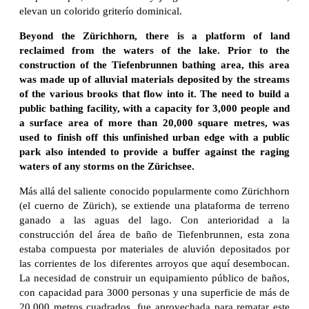
elevan un colorido griterío dominical.
Beyond the Zürichhorn, there is a platform of land
reclaimed from the waters of the lake. Prior to the
construction of the Tiefenbrunnen bathing area, this area
was made up of alluvial materials deposited by the streams
of the various brooks that flow into it. The need to build a
public bathing facility, with a capacity for 3,000 people and
a surface area of more than 20,000 square metres, was
used to finish off this unfinished urban edge with a public
park also intended to provide a buffer against the raging
waters of any storms on the Zürichsee.
Más allá del saliente conocido popularmente como Zürichhorn
(el cuerno de Zürich), se extiende una plataforma de terreno
ganado a las aguas del lago. Con anterioridad a la
construcción del área de baño de Tiefenbrunnen, esta zona
estaba compuesta por materiales de aluvión depositados por
las corrientes de los diferentes arroyos que aquí desembocan.
La necesidad de construir un equipamiento público de baños,
con capacidad para 3000 personas y una superficie de más de
20.000 metros cuadrados, fue aprovechada para rematar este