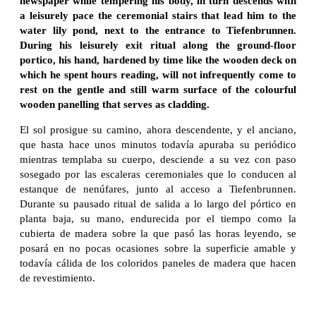
newspaper while tempering his body, in turn descends with
a leisurely pace the ceremonial stairs that lead him to the
water lily pond, next to the entrance to Tiefenbrunnen.
During his leisurely exit ritual along the ground-floor
portico, his hand, hardened by time like the wooden deck on
which he spent hours reading, will not infrequently come to
rest on the gentle and still warm surface of the colourful
wooden panelling that serves as cladding.
El sol prosigue su camino, ahora descendente, y el anciano,
que hasta hace unos minutos todavía apuraba su periódico
mientras templaba su cuerpo, desciende a su vez con paso
sosegado por las escaleras ceremoniales que lo conducen al
estanque de nenúfares, junto al acceso a Tiefenbrunnen.
Durante su pausado ritual de salida a lo largo del pórtico en
planta baja, su mano, endurecida por el tiempo como la
cubierta de madera sobre la que pasó las horas leyendo, se
posará en no pocas ocasiones sobre la superficie amable y
todavía cálida de los coloridos paneles de madera que hacen
de revestimiento.