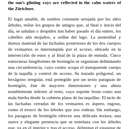
the sun’s glinting rays are reflected in the calm waters of
the Zürichsee.
El lugar amable, de sombra constante arrojada por los altos
árboles, reúne los grupos de amigos que, al final o inicio del
día, se saludan o despiden tras haber pasado el día entero, los
cabellos aún mojados, a orillas del lago. La austeridad y
dureza material de las fachadas posteriores de los dos cuerpos
de vestuarios es interrumpida por el acceso, ubicado en la
intersección de estos y al final de la plaza de entrada. Cinco
estructuras fungiformes de hormigón se organizan delimitando
una circunferencia, cuyo centro ocupa el transparente cuerpo
de la taquilla y control de acceso. Su trazado poligonal, un
hexágono irregular, está protegido por un sexto paraguas de
hormigón, éste de mayores dimensiones y una altura
notablemente inferior al resto, cuyo soporte brota como una
mala hierba desde la cubierta plana de las taquillas. El tacto de
las fachadas cerradas de los vestuarios es áspero, rugoso,
como el tronco de los árboles que nos rodean. Sin embargo,
los paraguas de hormigón ofrecen una delicada textura, una
suave y elegante presencia que se entrelaza con los árboles
que, ya en el interior y tras el acceso, delimitan el estanque de