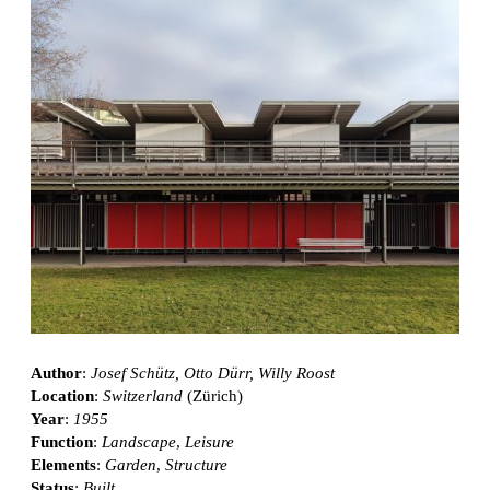
Author
:
Josef Schütz, Otto Dürr, Willy Roost
Location
:
Switzerland
(Zürich)
Year
:
1955
Function
:
Landscape
,
Leisure
Elements
:
Garden
,
Structure
Status
:
Built