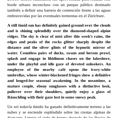
borde urbano inconcluso con un parque público destinado
también a definir una barrera de contención frente a las aguas
embravecidas por las eventuales tormentas en el Zürichsee.
A still timid sun has definitely gained ground over the clouds
and is shining splendidly over the diamond-shaped alpine
ridges. The sky is clear of mist after this week’s rains, the
edges and peaks of the rocks glitter sharply despite the
distance and the silver glints of the hypnotic mirror of
water. Countless pairs of ducks, swans and herons prowl,
splash and engage in libidinous chases on the lakeshore,
under the playful and idle gaze of devoted onlookers. An
employee of the nearby café opens the ivory-white
umbrellas, whose winter-blackened fringes show a definitive
and longed-for seasonal awakening. In the meantime, a
mature couple, ebony sunglasses with a distinctive look,
pullover over their shoulders, quietly enjoy a glass of
Räuschling with their gaze lost in some snowy peak.
Un sol todavía tímido ha ganado definitivamente terreno a las
nubes y se enciende espléndido sobre las crestas alpinas de
diamante. Limpio el cielo de bruma después de las lluvias de