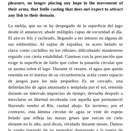
pleasure, no longer placing any hope in the movement of
their arms, that futile casting that does not expect to attract
any fish to their domain.
La niebla, que no se ha despegado de la superficie del lago
desde el amanecer, añade múltiples capas de oscuridad al día.
El aire es frío y racheado, llegando a ser intenso en alguna de
sus embestidas. Al soplar de espaldas, su acero helado se
clava como cuchillos en los riñones, dificultando mantenerse
erguido con cierta estabilidad. Caminas con la precaución que
exige la superficie de hielo que cubre la pasarela circular que
se asoma sobre el lago. Durante el verano, el agua que queda
retenida en el interior de su circunferencia actúa como espacio
de juegos para los más pequeños. Es un cercado, una
delimitación de agua amansada y templada por el sol, retenida
durante un intervalo impreciso de tiempo, devuelta después a
mezclarse en libertad recobrada con aquella que permaneció
fluyendo rumbo al Rin, ciudad abajo. En invierno, por el
contrario, esta lámina circular de agua se viste de espejo
helado que refleja las masas grises que surcan un cielo
distante en lo alto, azul dicen, olvidado durante meses. Damos
la vuelta tratando de no perturbar demasiado a la pareja de