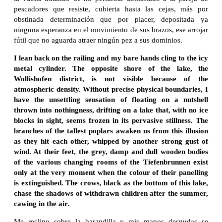
pescadores que resiste, cubierta hasta las cejas, más por
obstinada determinación que por placer, depositada ya
ninguna esperanza en el movimiento de sus brazos, ese arrojar
fútil que no aguarda atraer ningún pez a sus dominios.
I lean back on the railing and my bare hands cling to the icy
metal cylinder. The opposite shore of the lake, the
Wollishofen district, is not visible because of the
atmospheric density. Without precise physical boundaries, I
have the unsettling sensation of floating on a nutshell
thrown into nothingness, drifting on a lake that, with no ice
blocks in sight, seems frozen in its pervasive stillness. The
branches of the tallest poplars awaken us from this illusion
as they hit each other, whipped by another strong gust of
wind. At their feet, the grey, damp and dull wooden bodies
of the various changing rooms of the Tiefenbrunnen exist
only at the very moment when the colour of their panelling
is extinguished. The crows, black as the bottom of this lake,
chase the shadows of withdrawn children after the summer,
cawing in the air.
Me reclino sobre la barandilla y mis manos desnudas se