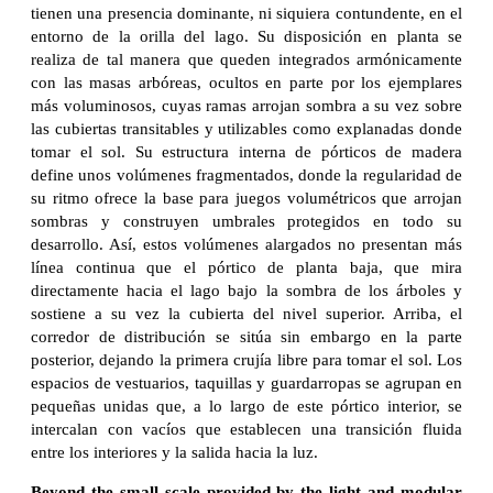
tienen una presencia dominante, ni siquiera contundente, en el
entorno de la orilla del lago. Su disposición en planta se
realiza de tal manera que queden integrados armónicamente
con las masas arbóreas, ocultos en parte por los ejemplares
más voluminosos, cuyas ramas arrojan sombra a su vez sobre
las cubiertas transitables y utilizables como explanadas donde
tomar el sol. Su estructura interna de pórticos de madera
define unos volúmenes fragmentados, donde la regularidad de
su ritmo ofrece la base para juegos volumétricos que arrojan
sombras y construyen umbrales protegidos en todo su
desarrollo. Así, estos volúmenes alargados no presentan más
línea continua que el pórtico de planta baja, que mira
directamente hacia el lago bajo la sombra de los árboles y
sostiene a su vez la cubierta del nivel superior. Arriba, el
corredor de distribución se sitúa sin embargo en la parte
posterior, dejando la primera crujía libre para tomar el sol. Los
espacios de vestuarios, taquillas y guardarropas se agrupan en
pequeñas unidas que, a lo largo de este pórtico interior, se
intercalan con vacíos que establecen una transición fluida
entre los interiores y la salida hacia la luz.
Beyond the small scale provided by the light and modular