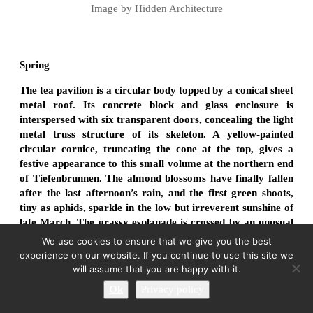
Image by Hidden Architecture
Spring
The tea pavilion is a circular body topped by a conical sheet
metal roof. Its concrete block and glass enclosure is
interspersed with six transparent doors, concealing the light
metal truss structure of its skeleton. A yellow-painted
circular cornice, truncating the cone at the top, gives a
festive appearance to this small volume at the northern end
of Tiefenbrunnen. The almond blossoms have finally fallen
after the last afternoon’s rain, and the first green shoots,
tiny as aphids, sparkle in the low but irreverent sunshine of
late March. The grassy esplanade is crossed by an unusual
bustle of joggers, dogs unleashed after ducks and seagulls,
We use cookies to ensure that we give you the best
strollers and even a group of youngsters playing ball at the
experience on our website. If you continue to use this site we
southern end. As if it were a living organism, the warning of
will assume that you are happy with it.
spring reactivates the hibernating lakeside space from its
Ok
Privacy policy
seasonal lethargy. The terrace of the tea pavilion is not yet
open, as it only functions while the Tiefenbrunnen is used as