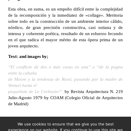
Esta obra, en suma, es un empeño difícil entre la complejidad
de la recomposición y la inmediatez de «collage». Meritoria
sobre todo en la construcción de un ambiente interior cálido,
nórdico, de gran precisión constructiva, casi sotiana y de
intensa y coherente poética, resultado de un esfuerzo fecundo
en el que radica el mayor mérito de esta ópera prima de un
joven arquitecto.
Text: and images by;
“El conflicto de dos o más casas en una” o “de la pugna
entre la cabaña
de Moore y la tendenza de Rossi, pasando por la madre de
Venturi hasta el
paquebote de Le Corbusier”
by Revista Arquitectura N. 219
Julio-Agosto 1979 by COAM (Colegio Oficial de Arquitectos
de Madrid)
We use cookies to ensure that we give you the best
experience on our website. If you continue to use this site we