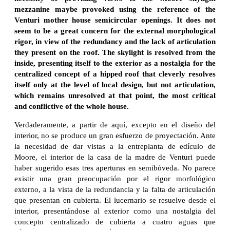
mezzanine maybe provoked using the reference of the
Venturi mother house semicircular openings. It does not
seem to be a great concern for the external morphological
rigor, in view of the redundancy and the lack of articulation
they present on the roof. The skylight is resolved from the
inside, presenting itself to the exterior as a nostalgia for the
centralized concept of a hipped roof that cleverly resolves
itself only at the level of local design, but not articulation,
which remains unresolved at that point, the most critical
and conflictive of the whole house.
Verdaderamente, a partir de aquí, excepto en el diseño del
interior, no se produce un gran esfuerzo de proyectación. Ante
la necesidad de dar vistas a la entreplanta de edículo de
Moore, el interior de la casa de la madre de Venturi puede
haber sugerido esas tres aperturas en semibóveda. No parece
existir una gran preocupación por el rigor morfológico
externo, a la vista de la redundancia y la falta de articulación
que presentan en cubierta. El lucernario se resuelve desde el
interior, presentándose al exterior como una nostalgia del
concepto centralizado de cubierta a cuatro aguas que