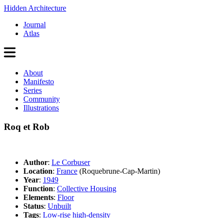
Hidden Architecture
Journal
Atlas
About
Manifesto
Series
Community
Illustrations
Roq et Rob
Author
:
Le Corbuser
Location
:
France
(Roquebrune-Cap-Martin)
Year
:
1949
Function
:
Collective Housing
Elements
:
Floor
Status
:
Unbuilt
Tags
:
Low-rise high-density