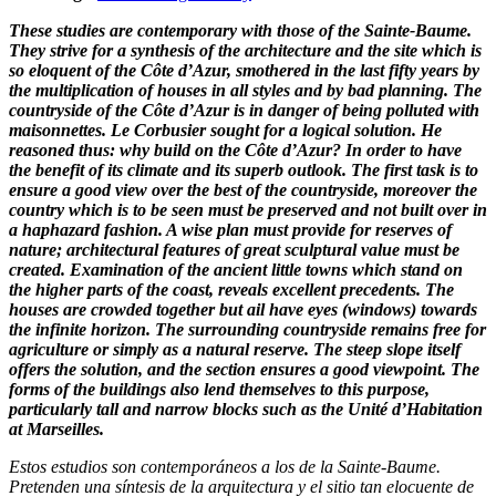
These studies are contemporary with those of the Sainte-Baume.
They strive for a synthesis of the architecture and the site which is
so eloquent of the Côte d’Azur, smothered in the last fifty years by
the multiplication of houses in all styles and by bad planning. The
countryside of the Côte d’Azur is in danger of being polluted with
maisonnettes. Le Corbusier sought for a logical solution. He
reasoned thus: why build on the Côte d’Azur? In order to have
the benefit of its climate and its superb outlook. The first task is to
ensure a good view over the best of the countryside, moreover the
country which is to be seen must be preserved and not built over in
a haphazard fashion. A wise plan must provide for reserves of
nature; architectural features of great sculptural value must be
created. Examination of the ancient little towns which stand on
the higher parts of the coast, reveals excellent precedents. The
houses are crowded together but ail have eyes (windows) towards
the infinite horizon. The surrounding countryside remains free for
agriculture or simply as a natural reserve. The steep slope itself
offers the solution, and the section ensures a good viewpoint. The
forms of the buildings also lend themselves to this purpose,
particularly tall and narrow blocks such as the Unité d’Habitation
at Marseilles.
Estos estudios son contemporáneos a los de la Sainte-Baume.
Pretenden una síntesis de la arquitectura y el sitio tan elocuente de