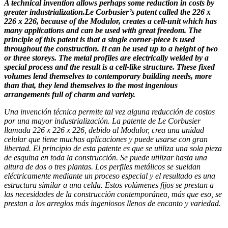
A technical invention allows perhaps some reduction in costs by
greater industrialization.Le Corbusier’s patent called the 226 x
226 x 226, because of the Modulor, creates a cell-unit which has
many applica­tions and can be used with great freedom. The
principle of this patent is that a single corner-piece is used
throughout the construction. It can be used up to a height of two
or three storeys. The metal profiles are electrically welded by a
special process and the result is a cell-like structure. These fixed
volumes lend themselves to contemporary building needs, more
than that, they lend themselves to the most ingenious
arrangements full of charm and variety.
Una invención técnica permite tal vez alguna reducción de costos
por una mayor industrialización. La patente de Le Corbusier
llamada 226 x 226 x 226, debido al Modulor, crea una unidad
celular que tiene muchas aplicaciones y puede usarse con gran
libertad. El principio de esta patente es que se utiliza una sola pieza
de esquina en toda la construcción. Se puede utilizar hasta una
altura de dos o tres plantas. Los perfiles metálicos se sueldan
eléctricamente mediante un proceso especial y el resultado es una
estructura similar a una celda. Estos volúmenes fijos se prestan a
las necesidades de la construcción contemporánea, más que eso, se
prestan a los arreglos más ingeniosos llenos de encanto y variedad.