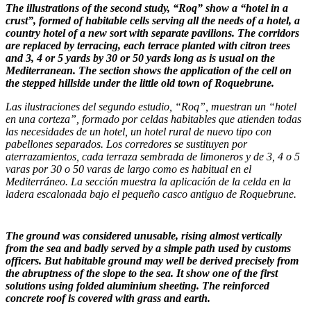
The illustrations of the second study, “Roq” show a “hotel in a
crust”, formed of habitable cells serving all the needs of a hotel, a
country hotel of a new sort with separate pavilions. The corridors
are replaced by terracing, each terrace planted with citron trees
and 3, 4 or 5 yards by 30 or 50 yards long as is usual on the
Mediterranean. The section shows the application of the cell on
the step­ped hillside under the little old town of Roquebrune.
Las ilustraciones del segundo estudio, “Roq”, muestran un “hotel
en una corteza”, formado por celdas habitables que atienden todas
las necesidades de un hotel, un hotel rural de nuevo tipo con
pabellones separados. Los corredores se sustituyen por
aterrazamientos, cada terraza sembrada de limoneros y de 3, 4 o 5
varas por 30 o 50 varas de largo como es habitual en el
Mediterráneo. La sección muestra la aplicación de la celda en la
ladera escalonada bajo el pequeño casco antiguo de Roquebrune.
The ground was considered unusable, rising almost verti­cally
from the sea and badly served by a simple path used by customs
officers. But habitable ground may well be derived precisely from
the abruptness of the slope to the sea. It show one of the first
solutions using folded aluminium sheeting. The reinforced
concrete roof is covered with grass and earth.