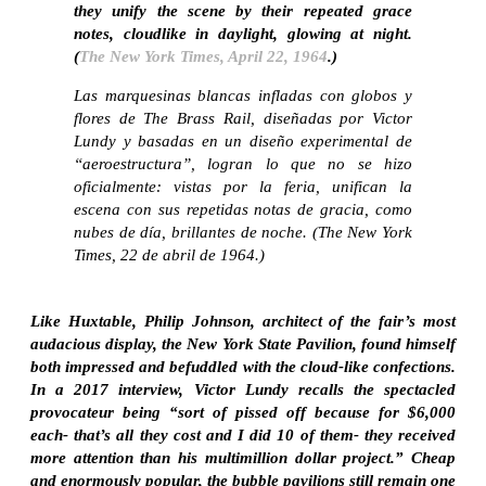
they unify the scene by their repeated grace
notes, cloudlike in daylight, glowing at night.
(
The New York Times, April 22, 1964
.)
Las marquesinas blancas infladas con globos y
flores de The Brass Rail, diseñadas por Victor
Lundy y basadas en un diseño experimental de
“aeroestructura”, logran lo que no se hizo
oficialmente: vistas por la feria, unifican la
escena con sus repetidas notas de gracia, como
nubes de día, brillantes de noche. (The New York
Times, 22 de abril de 1964.)
Like Huxtable, Philip Johnson, architect of the fair’s most
audacious display, the New York State Pavilion, found himself
both impressed and befuddled with the cloud-like confections.
In a 2017 interview, Victor Lundy recalls the spectacled
provocateur being “sort of pissed off because for $6,000
each- that’s all they cost and I did 10 of them- they received
more attention than his multimillion dollar project.” Cheap
and enormously popular, the bubble pavilions still remain one