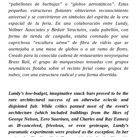
“pabellones de burbujas” o “globos aerostáticos”. Estas
pequeñas estructuras flotantes obtuvieron reconocimiento
universal y se convirtieron en símbolos del espíritu de la era
espacial de la feria. En una colaboración entre Lundy,
Vollmer Associates y Birdair Structures, cada pabellón, con
forma de tienda de campaña, estaba coronado por una
caprichosa “escultura aérea” de fibra de vidrio que se
asemejaba a una masa de globos o a un ramo de flores.
Creado para la conocida cadena de restaurantes neoyorquina
Brass Rail, el grupo de marquesinas tensadas con grupos
neumáticos flotaba sobre el recinto ferial como grupos de
nubes, con una estructura radical y una forma divertida.
Lundy’s low-budget, imaginative snack bars proved to be the
rare architectural success of an otherwise eclectic and
disjointed fair. While critics panned most of the event’s
architecture (which included buildings from the likes of
George Nelson, Eero Saarinen, and Charles and Ray Eames)
as ill-conceived, frivolous, or even grotesque, Lundy’s
pneumatic experiments were praised as the exception. In her