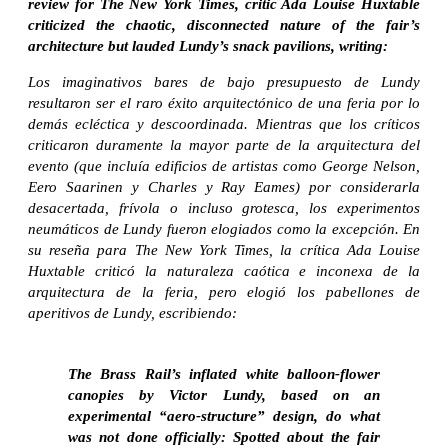
review for The New York Times, critic Ada Louise Huxtable
criticized the chaotic, disconnected nature of the fair’s
architecture but lauded Lundy’s snack pavilions, writing:
Los imaginativos bares de bajo presupuesto de Lundy
resultaron ser el raro éxito arquitectónico de una feria por lo
demás ecléctica y descoordinada. Mientras que los críticos
criticaron duramente la mayor parte de la arquitectura del
evento (que incluía edificios de artistas como George Nelson,
Eero Saarinen y Charles y Ray Eames) por considerarla
desacertada, frívola o incluso grotesca, los experimentos
neumáticos de Lundy fueron elogiados como la excepción. En
su reseña para The New York Times, la crítica Ada Louise
Huxtable criticó la naturaleza caótica e inconexa de la
arquitectura de la feria, pero elogió los pabellones de
aperitivos de Lundy, escribiendo:
The Brass Rail’s inflated white balloon-flower
canopies by Victor Lundy, based on an
experimental “aero-structure” design, do what
was not done officially: Spotted about the fair