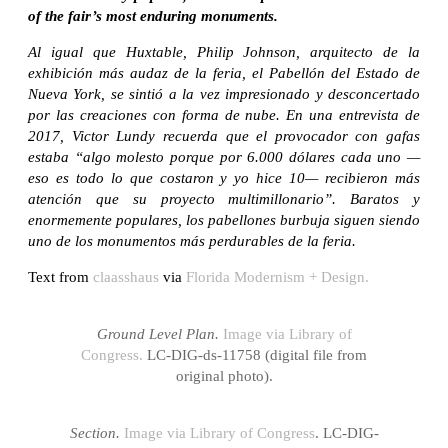
of the fair’s most enduring monuments.
Al igual que Huxtable, Philip Johnson, arquitecto de la
exhibición más audaz de la feria, el Pabellón del Estado de
Nueva York, se sintió a la vez impresionado y desconcertado
por las creaciones con forma de nube. En una entrevista de
2017, Victor Lundy recuerda que el provocador con gafas
estaba “algo molesto porque por 6.000 dólares cada uno —
eso es todo lo que costaron y yo hice 10— recibieron más
atención que su proyecto multimillonario”. Baratos y
enormemente populares, los pabellones burbuja siguen siendo
uno de los monumentos más perdurables de la feria.
Text from
claasshaus
via
Florida Modernism + Design.
Ground Level Plan.
Image via Library of
Congress.
LC-DIG-ds-11758 (digital file from
original photo).
Section.
Image via Library of Congress
. LC-DIG-