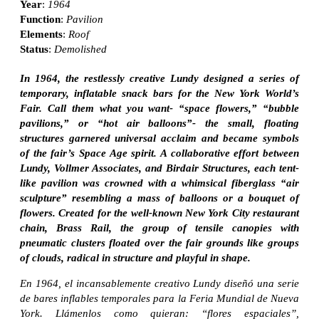
Year
:
1964
Function
:
Pavilion
Elements
:
Roof
Status
:
Demolished
In 1964, the restlessly creative Lundy designed a series of
temporary, inflatable snack bars for the New York World’s
Fair. Call them what you want- “space flowers,” “bubble
pavilions,” or “hot air balloons”- the small, floating
structures garnered universal acclaim and became symbols
of the fair’s Space Age spirit. A collaborative effort between
Lundy, Vollmer Associates, and Birdair Structures, each tent-
like pavilion was crowned with a whimsical fiberglass “air
sculpture” resembling a mass of balloons or a bouquet of
flowers. Created for the well-known New York City restaurant
chain, Brass Rail, the group of tensile canopies with
pneumatic clusters floated over the fair grounds like groups
of clouds, radical in structure and playful in shape.
En 1964, el incansablemente creativo Lundy diseñó una serie
de bares inflables temporales para la Feria Mundial de Nueva
York. Llámenlos como quieran: “flores espaciales”,