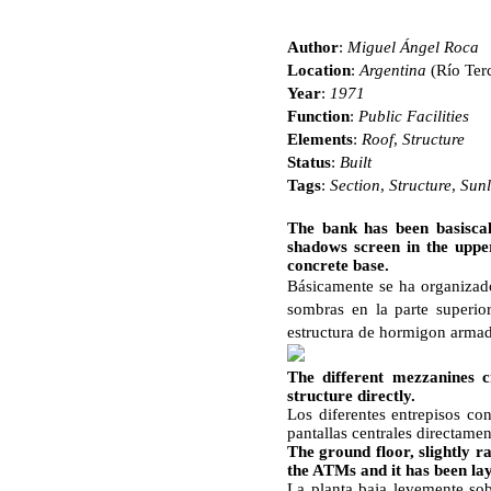
Author
:
Miguel Ángel Roca
Location
:
Argentina
(Río Ter
Year
:
1971
Function
:
Public Facilities
Elements
:
Roof
,
Structure
Status
:
Built
Tags
:
Section
,
Structure
,
Sunl
The bank has been basiscal
shadows screen in the upper
concrete base.
Básicamente se ha organizado
sombras en la parte superio
estructura de hormigon arma
The different mezzanines 
structure directly.
Los diferentes entrepisos c
pantallas centrales directamen
The ground floor, slightly ra
the ATMs and it has been lay
La planta baja levemente sobr