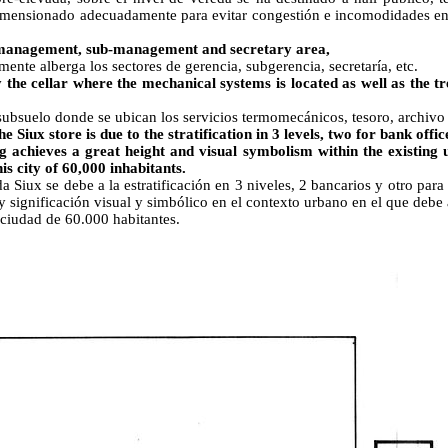
dimensionado adecuadamente para evitar congestión e incomodidades en
 management, sub-management and secretary area,
mente alberga los sectores de gerencia, subgerencia, secretaría, etc.
 the cellar where the mechanical systems is located as well as the t
ubsuelo donde se ubican los servicios termomecánicos, tesoro, archivo 
 Siux store is due to the stratification in 3 levels, two for bank off
g achieves a great height and visual symbolism within the existing u
s city of 60,000 inhabitants.
a Siux se debe a la estratificación en 3 niveles, 2 bancarios y otro par
 significación visual y simbólico en el contexto urbano en el que debe a
 ciudad de 60.000 habitantes.