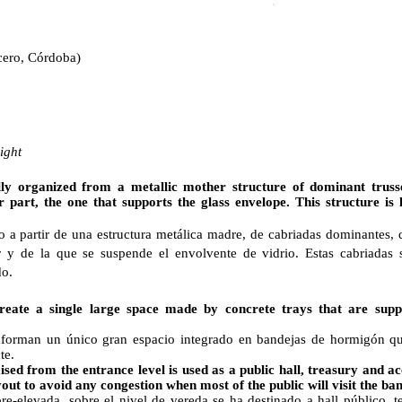
cero, Córdoba)
ight
ly organized from a metallic mother structure of dominant truss
 part, the one that supports the glass envelope. This structure is
 a partir de una estructura metálica madre, de cabriadas dominantes, q
r y de la que se suspende el envolvente de vidrio. Estas cabriadas
do.
create a single large space made by concrete trays that are sup
onforman un único gran espacio integrado en bandejas de hormigón qu
te.
ised from the entrance level is used as a public hall, treasury and ac
out to avoid any congestion when most of the public will visit the ba
e-elevada, sobre el nivel de vereda se ha destinado a hall público, t