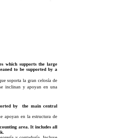
es which supports the large
 leaned to be supported by a
ue soporta la gran celosía de
 se inclinan y apoyan en una
ported by the main central
e apoyan en la estructura de
counting area. It includes all
nk.
esorería y contaduría. Incluye