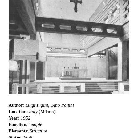
Author
:
Luigi Figini, Gino Pollini
Location
:
Italy
(Milano)
Year
:
1952
Function
:
Temple
Elements
:
Structure
Status
:
Built