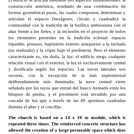
construcción armónica, resultado de una combinación de
formas geométricas puras, las cuales componen, determinan y
articulan el espacio (hexágono, círculo y cuadrado); la
continuidad con la tradición de la basílica ambrosiana con el
altar frente a los fieles; y la inclusión en el proyecto de todos
los elementos presentes en la tradición eclesial: espacio
tripartito, pronaos, baptisterio externo antepuesto a la fachada
(no realizado) y la cripta bajo el presbiterio. Pero el elemento
caracterizante es, sin duda, la luz: el edificio niega cualquier
relación visual con el exterior, la luz es exclusivamente cenital
y dosificada según los espacios. Las naves laterales son
oscuras, con la excepción de la más septentrional
deliberadamente más iluminada; la nave central viene
señalada por los rayos que entran del hueco formado entre los
bloques de piedra, y el presbiterio está invadido por una
cascada de luz que a través de las 49 aperturas cuadradas
ilumina el altar y el crucifijo.
The church is based on a 14 x 10 m module, which is
repeated three times. The reinforced concrete structure has
allowed the creation of a large permeable space which does