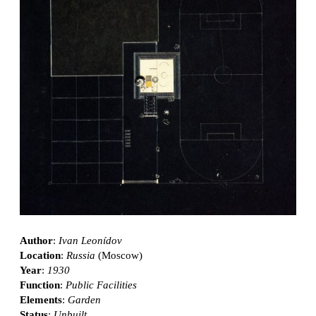
Author
:
Ivan Leonídov
Location
:
Russia
(Moscow)
Year
:
1930
Function
:
Public Facilities
Elements
:
Garden
Status
:
Unbuilt