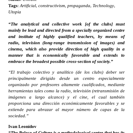
Tags
:
Artificial
,
constructivism
,
propaganda
,
Technology
,
Utopia
“The analytical and collective work [of the clubs] must
mainly be lead and directed from a specially organized centre
and institute of highly qualified teachers, by means of
radio, television (long-range transmission of images) and
cinema, which also provide direction of high quality in a
manner that is economically favorable and extends to
embrace the broadest possible cross-section of society.”
“El trabajo colectivo y analítico (de los clubs) deber ser
principalmente dirigido desde un centro especialmente
organizado por profesores altamente cualificados, mediante
herramientas tales como la radio, televisión (retransmisión de
imágenes a largo alcance) y el cine, el cual también
proporciona una dirección económicamente favorables y se
extiende para abrazar al mayor número de capas de la
sociedad.”
Ivan Leonídov
“The Palace of Culture is a methodological center that has its