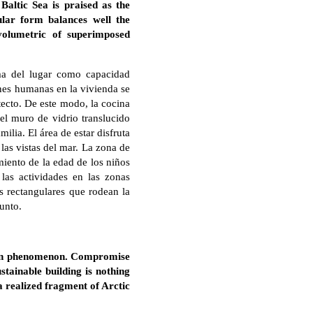
Baltic Sea is praised as the
ular form balances well the
volumetric of superimposed
lima del lugar como capacidad
ones humanas en la vivienda se
tecto. De este modo, la cocina
 el muro de vidrio translucido
ilia. El área de estar disfruta
las vistas del mar. La zona de
imiento de la edad de los niños
las actividades en las zonas
as rectangulares que rodean la
unto.
mmon phenomenon. Compromise
stainable building is nothing
a realized fragment of Arctic