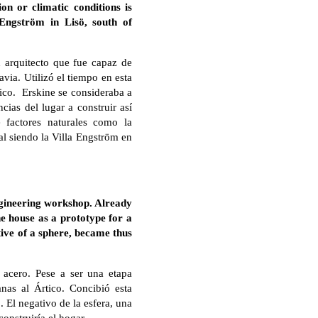
on or climatic conditions is
 Engström in Lisö, south of
 arquitecto que fue capaz de
via. Utilizó el tiempo en esta
dico. Erskine se consideraba a
cias del lugar a construir así
 factores naturales como la
al siendo la Villa Engström en
ngineering workshop. Already
the house as a prototype for a
tive of a sphere, became thus
 acero. Pese a ser una etapa
nas al Ártico. Concibió esta
 El negativo de la esfera, una