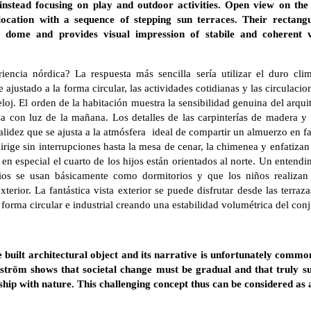
instead focusing on play and outdoor activities. Open view on the 
location with a sequence of stepping sun terraces. Their rectang
al dome and provides visual impression of stabile and coherent 
riencia nórdica? La respuesta más sencilla sería utilizar el duro c
ajustado a la forma circular, las actividades cotidianas y las circulaci
oj. El orden de la habitación muestra la sensibilidad genuina del arqui
sa con luz de la mañana. Los detalles de las carpinterías de madera y
lidez que se ajusta a la atmósfera ideal de compartir un almuerzo en fam
irige sin interrupciones hasta la mesa de cenar, la chimenea y enfatizan 
 en especial el cuarto de los hijos están orientados al norte. Un entend
ios se usan básicamente como dormitorios y que los niños realizan 
terior. La fantástica vista exterior se puede disfrutar desde las terraz
 forma circular e industrial creando una estabilidad volumétrica del conj
e built architectural object and its narrative is unfortunately co
gström shows that societal change must be gradual and that truly su
hip with nature. This challenging concept thus can be considered as 