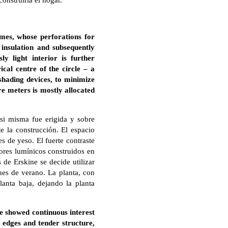
onstruiría el hogar.
ames, whose perforations for
 insulation and subsequently
y light interior is further
ical centre of the circle – a
 shading devices, to minimize
re meters is mostly allocated
 si misma fue erigida y sobre
e la construcción. El espacio
s de yeso. El fuerte contraste
ctores lumínicos construidos en
 de Erskine se decide utilizar
hes de verano. La planta, con
anta baja, dejando la planta
ne showed continuous interest
t edges and tender structure,