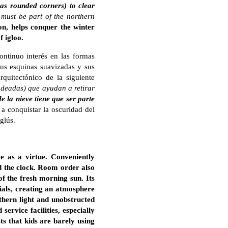
as rounded corners) to clear
 must be part of the northern
on, helps conquer the winter
f igloo.
ntinuo interés en las formas
 sus esquinas suavizadas y sus
rquitectónico de la siguiente
ndeadas) que ayudan a retirar
de la nieve tiene que ser parte
 a conquistar la oscuridad del
glús.
e as a virtue. Conveniently
d the clock. Room order also
of the fresh morning sun. Its
ials, creating an atmosphere
thern light and unobstructed
ervice facilities, especially
s that kids are barely using