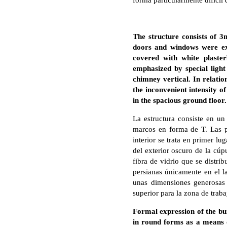
forma particularmente difícil 
The structure consists of 3
doors and windows were e
covered with white plaster
emphasized by special light 
chimney vertical. In relatio
the inconvenient intensity o
in the spacious ground floor
La estructura consiste en un
marcos en forma de T. Las pe
interior se trata en primer l
del exterior oscuro de la cúpu
fibra de vidrio que se distri
persianas únicamente en el l
unas dimensiones generosas 
superior para la zona de traba
Formal expression of the bui
in round forms as a means of