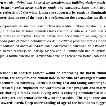
own words:
“Wind can be used by aerodynamic building design (such 
 in inconvenient areas such as roads and entrances.
Snow aesthetics
e reflection of the white landscape supported by outdoor illuminati
inter time image of the house is a referencing the vernacular motifs o
lo representa un método constructivo innovador. Erskine mostró un co
ue refleja los factores naturales tales como el viento o la nieve con
 formales concretos. Erskine define este acercamiento al lenguaje a
usado para el diseño aerodinámico de un edificio (con sus formas redo
e amontone en áreas delicadas como carreteras o entradas.
La estética 
A su vez el reflejo del paisaje blanco con la iluminación natural ayuda
que la forma exterior de la vivienda tiene una referencia formal con los i
ience? The shortest answer would be embracing the harsh climat
 form, the activities and human flow in the villa are arranged aroun
rchitect. So naturally, kitchen is facing east and taking advantage 
 a frosted glass emphasize the warmness of both program and mater
 for sharing a family meal. Living area is enjoying abundance of sou
, fireplace and remarkable view on the seaside. The night zone and s
 towards north. Deep understanding of age of the inhabitants suggest