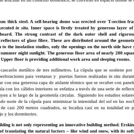
de articular en un contexto doméstico, se convirtió en espacio donde se c
mm thick steel. A self-bearing dome was erected over T-section fr
xecuted
in situ
. Inner space is firstly treated by generous layer of
board. The strong contrast of the dark outer shell and rigorousl
reflectors of glass fibre. These are distributed around the geometr
n to the insolation studies, only the openings on the north side have
f summer night sunlight. The generous floor area of nearly 200 squa
. Upper floor is providing additional work area and sleeping rooms.
 cascarón metálico de tres milímetros. La cúpula que se sostiene por
rforaciones para ventanas y puertas fueron realizadas in situ durant
ugar con una generosa capa de aislante térmico que se recubre con panele
la con los cálidos interiores se enfatiza a través de una serie de refle
buyen a lo largo de la geometría circular. Siguiendo los estudios solares
ado norte de la cúpula para minimizar la intensidad del sol en las noc
de casi 200 metros cuadrados, se localiza casi en su totalidad en pl
jo y los dormitorios.
lding is not only representing an innovative building method. Erski
 translating the natural factors – like wind and snow, with its sof