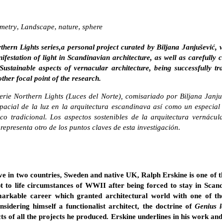
metry
,
Landscape
,
nature
,
sphere
orthern Lights series,a personal project curated by Biljana Janjušević,
ifestation of light in Scandinavian architecture, as well as carefully 
 Sustainable aspects of vernacular architecture, being successfully t
other focal point of the research.
serie Northern Lights (Luces del Norte), comisariado por Biljana Janju
pacial de la luz en la arquitectura escandinava así como un especial
o tradicional. Los aspectos sostenibles de la arquitectura vernácula
epresenta otro de los puntos claves de esta investigación.
ve in two countries, Sweden and native UK, Ralph Erskine is one of 
 to life circumstances of WWII after being forced to stay in Scand
emarkable career which granted architectural world with one of th
nsidering himself a functionalist architect, the doctrine of
Genius l
 of all the projects he produced. Erskine underlines in his work an