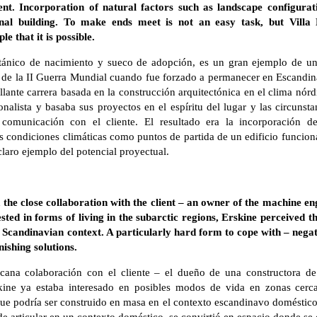
nt. Incorporation of natural factors such as landscape configurati
nal building. To make ends meet is not an easy task, but Villa
e that it is possible.
ritánico de nacimiento y sueco de adopción, es un gran ejemplo de un
s de la II Guerra Mundial cuando fue forzado a permanecer en Escandina
lante carrera basada en la construcción arquitectónica en el clima nór
nalista y basaba sus proyectos en el espíritu del lugar y las circunstan
comunicación con el cliente. El resultado era la incorporación de
as condiciones climáticas como puntos de partida de un edificio funcion
claro ejemplo del potencial proyectual.
 the close collaboration with the client – an owner of the machine e
ested in forms of living in the subarctic regions, Erskine perceived 
 Scandinavian context. A particularly hard form to cope with – nega
nishing solutions.
rcana colaboración con el cliente – el dueño de una constructora de
kine ya estaba interesado en posibles modos de vida en zonas cerca
e podría ser construido en masa en el contexto escandinavo doméstico.