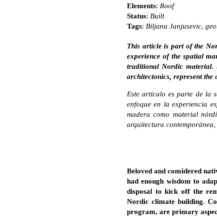
Elements
:
Roof
Status
:
Built
Tags
:
Biljana Janjusevic
,
geo
This article is part of the N
experience of the spatial man
traditional Nordic material.
architectonics, represent the 
Este artículo es parte de la 
enfoque en la experiencia es
madera como material nórdic
arquitectura contemporánea, r
Beloved and considered nati
had enough wisdom to adapt
disposal to kick off the r
Nordic climate building. Co
program, are primary aspects