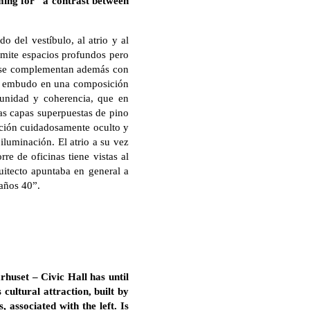
iming for “a contrast between
o del vestíbulo, al atrio y al
ermite espacios profundos pero
ios se complementan además con
del embudo en una composición
 unidad y coherencia, que en
tas capas superpuestas de pino
lación cuidadosamente oculto y
iluminación. El atrio a su vez
re de oficinas tiene vistas al
quitecto apuntaba en general a
 años 40”.
huset – Civic Hall has until
cultural attraction, built by
 associated with the left. Is