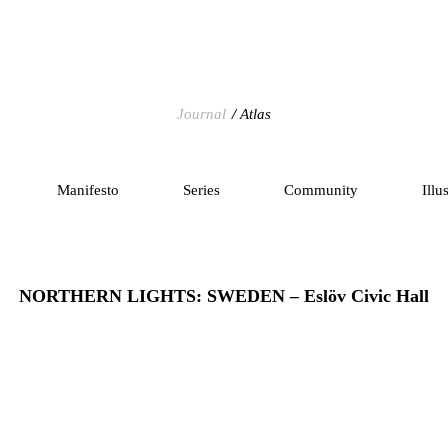
Journal
Atlas
Manifesto
Series
Community
Illu
NORTHERN LIGHTS: SWEDEN – Eslöv Civic Hall