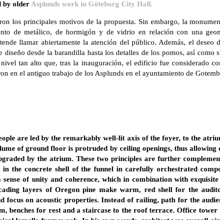
d by older
Asplunds work in Göteborg City Hall.
ueron los principales motivos de la propuesta. Sin embargo, la monumen
ento de metálico, de hormigón y de vidrio en relación con una ge
tende llamar abiertamente la atención del público. Además, el deseo 
e diseño desde la barandilla hasta los detalles de los pomos, así como s
nivel tan alto que, tras la inauguración, el edificio fue considerado
iraron en el antiguo trabajo de los Asplunds en el ayuntamiento de Gotem
eople are led by the remarkably well-lit axis of the foyer, to the atr
ume of ground floor is protruded by ceiling openings, thus allowing d
upgraded by the atrium. These two principles are further compleme
 in the concrete shell of the funnel in carefully orchestrated compo
a sense of unity and coherence, which in combination with exquisite i
ascading layers of Oregon pine make warm, red shell for the audito
d focus on acoustic properties. Instead of railing, path for the aud
, benches for rest and a staircase to the roof terrace. Office tower i