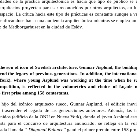
ades de la práctica arquitectónica es hacia que tipo de público se 
arquitectos proyecten para ser reconocidos por otros arquitectos, en 
spacio. La crítica hacia este tipo de prácticas es constante aunque a v
 enfocándose hacia una audiencia arquitectónica mientras se emplea un 
ico de Medborgarhuset en la ciudad de Eslöv.
e son of icon of Swedish architecture, Gunnar Asplund, the building
nd the legacy of previous generations. In addition, the internationa
York)
, where young Asplund was working at the time when he su
mpetition, is reflected in the volumetrics and choice of façade
 first prise among 158 contestants.
hijo del icónico arquitecto sueco, Gunnar Asplund, el edificio inevi
trascender el legado de las generaciones anteriores. Además, las in
nidos (edificio de la ONU en Nueva York), donde el joven Asplund est
ta para el concurso de arquitectura anunciado, se refleja en la vol
rada llamada ‘‘
Diagonal Balance
’’ ganó el primer premio entre 158 pro