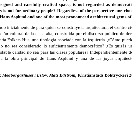
designed and carefully crafted space, is not regarded as democrati
cs is not for ordinary people? Regardless of the perspective one choo
Hans Asplund and one of the most pronounced architectural gems of
o inicialmente de para quien se construye la arquitectura, el Centro 
ción cultural de la clase alta, construida por el discurso político de
 seria Folkets Hus, una tipología asociada con la izquierda. ¿Cómo pue
 no sea considerado lo suficientemente democrático? ¿Es quizás un
dable calidad no sea para las clases populares? Independientemente de
da la obra principal de Hans Asplund y una de las joyas arquitec
s:
Medborgarhuset i Eslöv, Mats Edström,
Kristianstads Boktryckeri 