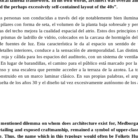
classical lamella framework. In his own words, architect was overall a
d the perhaps excessively self-contained layout of the 40s”.
las personas son conducidas a través del eje notablemente bien iluminad
r pilares con forma de seta, el volumen de la planta baja sobresale y p
ias del techo mejora la cualidad espacial del atrio. Estos dos princip
s prismas de ladrillo de vidrio, colocados en la carcasa de hormigón 
e fuentes de luz. Esta característica le da al espacio un sentido de
talles interiores, conduce a la sensación de atemporalidad. Las distin
roja y cálida para los espacios del auditorio, con un sistema de venti
. En lugar de barandillas, el camino para el público está marcado por la 
so y una escalera que permite acceder a la terraza de la azotea. La tor
construido en un marco laminar clásico. En sus propias palabras, el ar
isuelta de los años 30 y el diseño tal vez excesivamente autónomo de los
y mentioned dilemma on whom does architecture exist for, Medborgar
detailing and exposed craftmanship, remained a symbol of upper-class 
se. Thus, the name which in this typology would often be Folkets Hus,