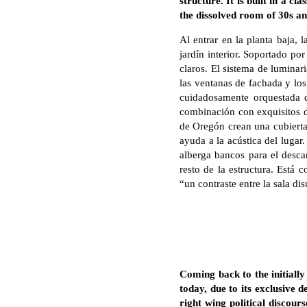
structure. It is built in a 
the dissolved room of 30s an
Al entrar en la planta baja, 
jardín interior. Soportado po
claros. El sistema de luminar
las ventanas de fachada y lo
cuidadosamente orquestada d
combinación con exquisitos de
de Oregón crean una cubierta 
ayuda a la acústica del lugar
alberga bancos para el descan
resto de la estructura. Está 
“un contraste entre la sala d
Coming back to the initiall
today, due to its exclusive 
right wing political discour