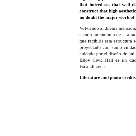
that indeed so, that well 
construct that high aestheti
no doubt the major work of 
Volviendo al dilema mencionad
siendo un símbolo de la atrac
que recibiría esta estructura
proyectado con sumo cuidado
cuidado por el diseño de indu
Eslöv Civic Hall es sin du
Escandinavia
Literature and photo credit