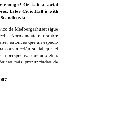
c enough? Or is it a social
ses, Eslöv Civic Hall is with
 Scandinavia.
civico de Medborgarhuset sigue
 derecha. Normamente el nombre
de ser entonces que un espacio
a construcción social que el
 la perspectiva que uno elija,
tónicas más pronunciadas de
2007