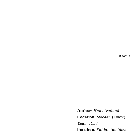
About
Author
:
Hans Asplund
Location
:
Sweden
(Eslöv)
Year
:
1957
Function
:
Public Facilities