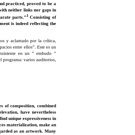
and practiced, proved to be a
ith neither links nor gaps in
1
rate parts.’’
Consisting of
ment is indeed reflecting the
os y aclamado por la crítica,
acios entre ellos”. Este es un
onsistente en un ” embudo ”
el programa: varios auditorios,
ces of composition, combined
levation, have nevertheless
find unique expressiveness in
faces materialization, make an
regarded as an artwork. Many