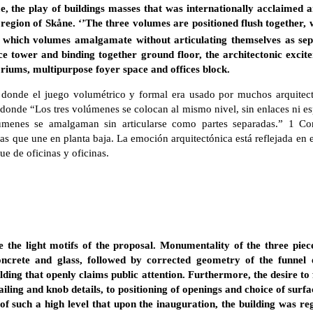
e, the play of buildings masses that was internationally acclaimed 
 region of Sk
åne.
‘’The three volumes are positioned flush together, w
n which volumes amalgamate without articulating themselves as sepa
fice tower and binding together ground floor, the architectonic excite
iums, multipurpose foyer space and offices block.
 donde el juego volumétrico y formal era usado por muchos arquitect
 donde “Los tres volúmenes se colocan al mismo nivel, sin enlaces ni esp
úmenes se amalgaman sin articularse como partes separadas.” 1 C
nas que une en planta baja. La emoción arquitectónica está reflejada en 
ue de oficinas y oficinas.
e the light motifs of the proposal. Monumentality of the three pie
oncrete and glass, followed by corrected geometry of the funnel e
ding that openly claims public attention. Furthermore, the desire to 
ailing and knob details, to positioning of openings and choice of sur
of such a high level that upon the inauguration, the building was 