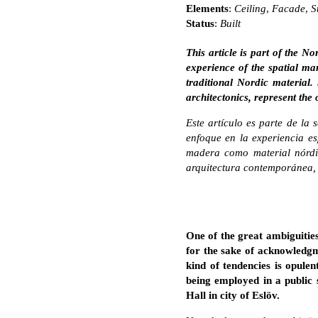
Elements
:
Ceiling
,
Facade
,
S
Status
:
Built
This article is part of the N
experience of the spatial man
traditional Nordic material.
architectonics, represent the 
Este artículo es parte de la 
enfoque en la experiencia es
madera como material nórdic
arquitectura contemporánea, r
One of the great ambiguities 
for the sake of acknowledgme
kind of tendencies is opulen
being employed in a public 
Hall in city of Esl
öv.