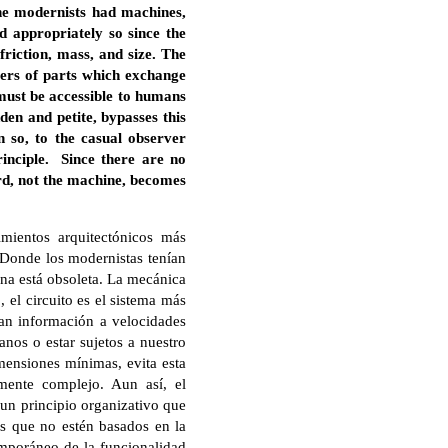
the modernists had machines,
d appropriately so since the
riction, mass, and size. The
ters of parts which exchange
must be accessible to humans
den and petite, bypasses this
n so, to the casual observer
rinciple. Since there are no
oard, not the machine, becomes
mientos arquitectónicos más
. Donde los modernistas tenían
ina está obsoleta. La mecánica
, el circuito es el sistema más
ian información a velocidades
anos o estar sujetos a nuestro
imensiones mínimas, evita esta
mente complejo. Aun así, el
 un principio organizativo que
as que no estén basados en la
temporáneo de la funcionalidad