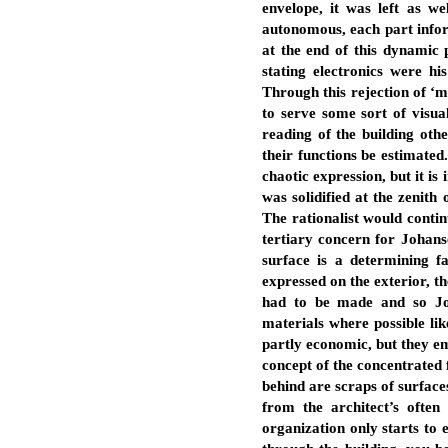
envelope, it was left as w
autonomous, each part inform
at the end of this dynamic p
stating electronics were h
Through this rejection of ‘m
to serve some sort of visual
reading of the building othe
their functions be estimated.
chaotic expression, but it is
was solidified at the zenith 
The rationalist would contin
tertiary concern for Johanse
surface is a determining f
expressed on the exterior, t
had to be made and so Joha
materials where possible li
partly economic, but they em
concept of the concentrated 
behind are scraps of surface
from the architect’s often 
organization only starts to