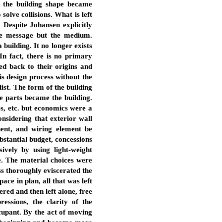
g the building shape became
olve collisions. What is left
. Despite Johansen explicitly
the message but the medium.
building. It no longer exists
 In fact, there is no primary
ced back to their origins and
his design process without the
list. The form of the building
the parts became the building.
es, etc. but economics were a
onsidering that exterior wall
nent, and wiring element be
bstantial budget, concessions
ively by using light-weight
e. The material choices were
ss thoroughly eviscerated the
ce in plan, all that was left
red and then left alone, free
ressions, the clarity of the
cupant. By the act of moving