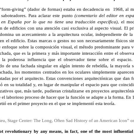
 “form-giving” (dador de formas) estaba en decadencia en 1968, al 
saboteadores. Para aclarar este punto
(comentario del editor en espa
 en España por lo que no tiene una traducción específica)
, el mo
ón de edificios con una atención casi exclusiva al aspecto visual. El pr
omina un acercamiento a la arquitectura ocular, independiente de la 
en el edificio. Estas marcas o gestos no son necesariamente físicos 
e enfoque sobre la composición visual, el método predominante para ver
achada, que es la primera y más importante interacción entre el observad
la poderosa influencia que el observador tiene sobre el espacio.
do de una fachada singular en algún intento de rebeldía, la mayoría 
fachada, los momentos centrados en los oculares simplemente aparece
tadas por el arquitecto. Estas convenciones arquitectónicas que dan f
 en su totalidad y, en lugar de manipular el espacio para que coincid
ativos que, más tarde, pudieran cristalizarse en proyectos arquitectóni
e el laborioso proceso de hacer que la función se adapte a la forma. En
ió en el primer proyecto en el que se implementó esta teoría.
eu, Stage Center: The Long, Often Sad History of an American Icon” 
not revolutionary by any means, in fact, one of the most influentia