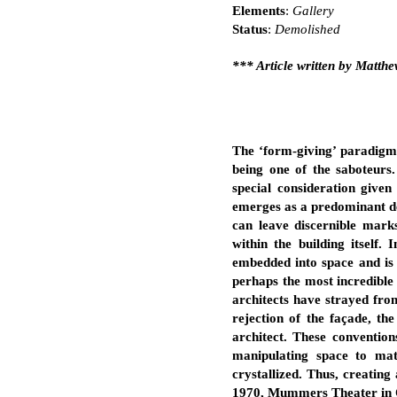
Elements
:
Gallery
Status
:
Demolished
*** Article written by Matth
The ‘form-giving’ paradigm 
being one of the saboteurs.
special consideration given 
emerges as a predominant de
can leave discernible mark
within the building itself
embedded into space and is 
perhaps the most incredibl
architects have strayed from
rejection of the façade, t
architect. These conventio
manipulating space to mat
crystallized. Thus, creatin
1970, Mummers Theater in Ok