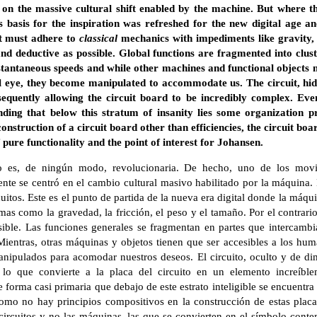
 on the massive cultural shift enabled by the machine. But where 
s basis for the inspiration was refreshed for the new digital age an
It must adhere to
classical
mechanics with impediments like gravity, f
and deductive as possible. Global functions are fragmented into clus
stantaneous speeds and while other machines and functional objects 
al eye, they become manipulated to accommodate us. The circuit, hid
equently allowing the circuit board to be incredibly complex. Eve
nding that below this stratum of insanity lies some organization p
onstruction of a circuit board other than efficiencies, the circuit b
ure functionality and the point of interest for Johansen.
no es, de ningún modo, revolucionaria. De hecho, uno de los movi
ciente se centró en el cambio cultural masivo habilitado por la máquina
uitos. Este es el punto de partida de la nueva era digital donde la máqu
mas como la gravedad, la fricción, el peso y el tamaño. Por el contrario
ible. Las funciones generales se fragmentan en partes que intercamb
ientras, otras máquinas y objetos tienen que ser accesibles a los hum
manipulados para acomodar nuestros deseos. El circuito, oculto y de d
 lo que convierte a la placa del circuito en un elemento increíble
 forma casi primaria que debajo de este estrato inteligible se encuentra
Como no hay principios compositivos en la construcción de estas plac
s circuitos y no las máquinas, las que se convierten en el símbolo con