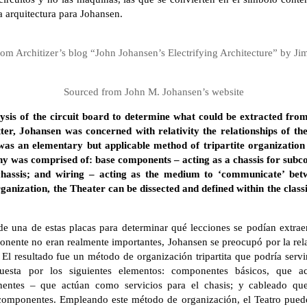
 arquitectura para Johansen.
om Architizer’s blog “John Johansen’s Electrifying Architecture” by 
Sourced from John M. Johansen’s website
sis of the circuit board to determine what could be extracted from 
er, Johansen was concerned with relativity the relationships of th
n was an elementary but applicable method of tripartite organization
rchy was comprised of: base components – acting as a chassis for su
 chassis; and wiring – acting as the medium to ‘communicate’ be
anization, the Theater can be dissected and defined within the class
 de una de estas placas para determinar qué lecciones se podían extrae
nente no eran realmente importantes, Johansen se preocupó por la relat
El resultado fue un método de organización tripartita que podría serv
puesta por los siguientes elementos: componentes básicos, que 
entes – que actúan como servicios para el chasis; y cableado qu
omponentes. Empleando este método de organización, el Teatro puede