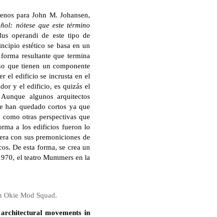
menos para John M. Johansen,
ñol: nótese que este término
dus operandi de este tipo de
incipio estético se basa en un
forma resultante que termina
sino que tienen un componente
 el edificio se incrusta en el
or y el edificio, es quizás el
 Aunque algunos arquitectos
se han quedado cortos ya que
n como otras perspectivas que
orma a los edificios fueron lo
iera con sus premoniciones de
cos. De esta forma, se crea un
 1970, el teatro Mummers en la
on Okie Mod Squad.
l architectural movements in