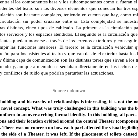
 entre sí los componentes base y los subcomponentes como si fueran el 
endentes del teatro son los diversos elementos que conectan los tres esp
culación son bastante complejos, teniendo en cuenta que hay, como mí
irculación sin poder cruzarse entre sí. Esta complejidad se muestra
as distintas, cinco tipos de cableado. La primera es la circulación pa
los servicios y los espacios atendidos. El segundo es la circulación qu
ndantes puedan moverse a través de los terrenos exteriores y conseguir
umpir las funciones interiores. El tercero es la circulación vehicula
ación para los asistentes al teatro y que van desde el exterior hasta los
y última capa de comunicación son las distintas torres que sirven a los tr
ionado y, aunque a menudo se sentaban directamente en los techos de l
y conflictos de ruido que podrían perturbar las actuaciones.
Source unknown
uilding and hierarchy of relationships is interesting, it is not the no
a novel concept. What was truly challenged in this building was the be
conform to an over-arching formal identity. In this building, all part
ons and their location orbited around the central Theater (component
 There was no concern on how each part affected the visual legibility
he side of a Theater, it was left. If the placement of toilets caused