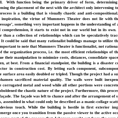
ell. With function being the primary driver of form, determinin
ing the placement of the next with the architect only intervening to s
rocess is a building that is visually chaotic and anti-compositional
is inspiration, the virtue of Mummers Theater does not lie with 
essage’, something very important happens in the understanding of a 
 comprehension, it starts to exist not in our world but in its own.
r than a collection of relationships which can be speculatively tra
 It could be said that many rationalist buildings manage to utilize t
 important to note that Mummers Theater is functionalist, not rationa
of the organization process, i.e. the most efficient relationships of 
ue their manipulation to minimize costs, distances, consolidate spac
n, at best. From a financial standpoint, the building is a disaster c
actor in construction cost. By letting each component, subcompo
he surface area easily doubled or tripled. Though the project had a su
nsen sacrificed material quality. The walls were built inexpens
ke corrugated metal and wood while all other portions were concret
boldened the chaotic nature of the project. Furthermore, this proce
façade. The façade was left to chance and after the arrangement of spa
s, assembled in what could only be described as a manic-collage scatte
devious touch. While the building is hostile in first exterior imp
 emerge once you transition from the passive viewer to the active oc