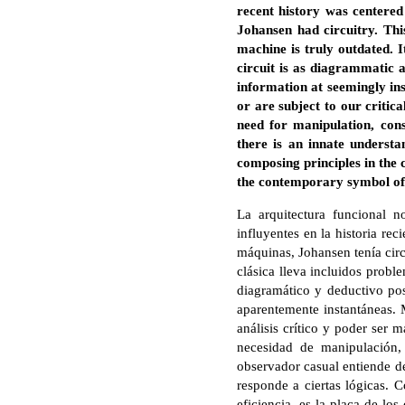
recent history was centered
Johansen had circuitry. Thi
machine is truly outdated. 
circuit is as diagrammatic 
information at seemingly in
or are subject to our critic
need for manipulation, cons
there is an innate understa
composing principles in the c
the contemporary symbol of p
La arquitectura funcional 
influyentes en la historia re
máquinas, Johansen tenía circ
clásica lleva incluidos proble
diagramático y deductivo pos
aparentemente instantáneas. M
análisis crítico y poder ser 
necesidad de manipulación,
observador casual entiende de
responde a ciertas lógicas. 
eficiencia, es la placa de lo