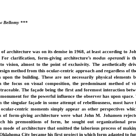
ew Bellomy ***
of architecture was on its demise in 1968, at least according to Jo
 For clarification, form-giving architecture’s
modus operandi
is th
to vision, almost to the point of exclusivity. The aesthetically dr
sign method from this ocular-centric approach and regardless of the
s upon the building. These are not necessarily physical elements b
. In the focus on visual composition, the predominant method of v
traceable. The façade being the first and foremost interaction betw
e monument for the powerful influence the observer has upon spac
 the singular façade in some attempt of rebelliousness, most have f
he ocular-centric moments simply appear as other perspectives whic
ns of form-giving architecture were what John M. Johansen rejected
ch his premonitions of form, he sought out organizational pro
g a mode of architecture that omitted the laborious process of makin
lahoma City became his first project in which form adapted to fun