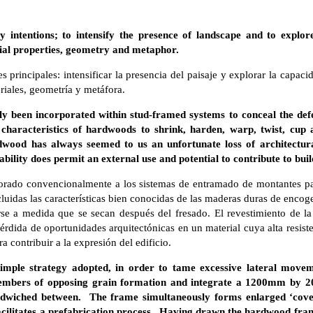
 intentions; to intensify the presence of landscape and to explore
ial properties, geometry and metaphor.
es principales: intensificar la presencia del paisaje y explorar la capac
iales, geometría y metáfora.
y been incorporated within stud-framed systems to conceal the defe
 characteristics of hardwoods to shrink, harden, warp, twist, cup 
dwood has always seemed to us an unfortunate loss of architectura
bility does permit an external use and potential to contribute to buil
orado convencionalmente a los sistemas de entramado de montantes pa
luidas las características bien conocidas de las maderas duras de encog
arse a medida que se secan después del fresado. El revestimiento de 
rdida de oportunidades arquitectónicas en un material cuya alta resist
a contribuir a la expresión del edificio.
ple strategy adopted, in order to tame excessive lateral moveme
embers of opposing grain formation and integrate a 1200mm by
ndwiched between. The frame simultaneously forms enlarged ‘cover 
facilitates a prefabrication process. Having drawn the hardwood fra