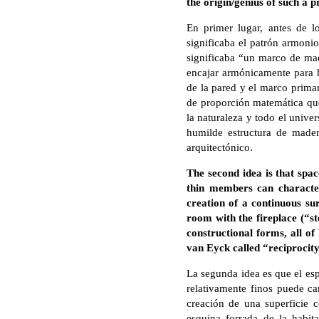
the origin/genius of such a p
En primer lugar, antes de 
significaba el patrón armonio
significaba “un marco de mad
encajar armónicamente para 
de la pared y el marco primar
de proporción matemática que 
la naturaleza y todo el univ
humilde estructura de made
arquitectónico.
The second idea is that spa
thin members can character
creation of a continuous su
room with the fireplace (“st
constructional forms, all of
van Eyck called “reciprocity
La segunda idea es que el esp
relativamente finos puede ca
creación de una superficie 
esquina forrada de la habit