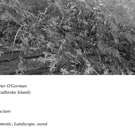
eter O'Gorman
radbroke Island)
ucture
mestic
,
Landscape
,
wood