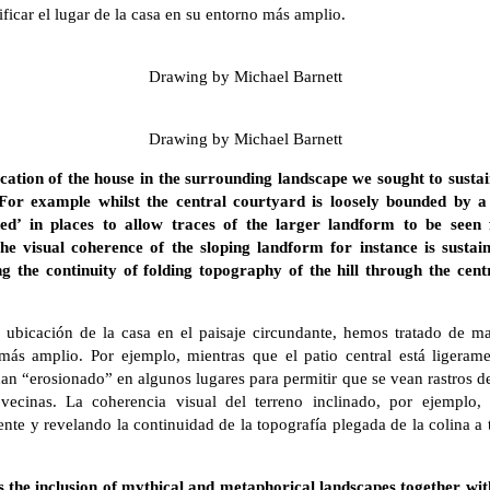
ificar el lugar de la casa en su entorno más amplio.
Drawing by Michael Barnett
Drawing by Michael Barnett
location of the house in the surrounding landscape we sought to susta
For example whilst the central courtyard is loosely bounded by a 
ed’ in places to allow traces of the larger landform to be seen 
e visual coherence of the sloping landform for instance is sustain
g the continuity of folding topography of the hill through the centr
la ubicación de la casa en el paisaje circundante, hemos tratado de ma
más amplio. Por ejemplo, mientras que el patio central está ligeram
 han “erosionado” en algunos lugares para permitir que se vean rastros d
 vecinas. La coherencia visual del terreno inclinado, por ejemplo
ente y revelando la continuidad de la topografía plegada de la colina a t
s the inclusion of mythical and metaphorical landscapes together with