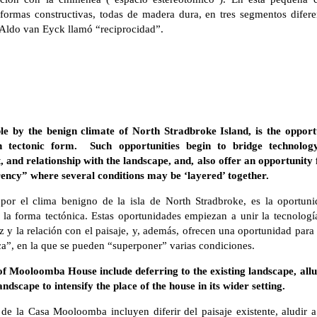
 formas constructivas, todas de madera dura, en tres segmentos difere
 Aldo van Eyck llamó “reciprocidad”.
le by the benign climate of North Stradbroke Island, is the opport
in tectonic form. Such opportunities begin to bridge technolog
ght, and relationship with the landscape, and, also offer an opportun
ncy” where several conditions may be ‘layered’ together.
a por el clima benigno de la isla de North Stradbroke, es la oportu
 la forma tectónica. Estas oportunidades empiezan a unir la tecnología 
a luz y la relación con el paisaje, y, además, ofrecen una oportunidad p
a”, en la que se pueden “superponer” varias condiciones.
 of Mooloomba House include deferring to the existing landscape, all
ndscape to intensify the place of the house in its wider setting.
 de la Casa Mooloomba incluyen diferir del paisaje existente, aludir a