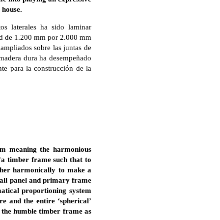
e house.
os laterales ha sido laminar
ared de 1.200 mm por 2.000 mm
ampliados sobre las juntas de
de madera dura ha desempeñado
nte para la construcción de la
rm meaning the harmonious
 “a timber frame such that to
ether harmonically to make a
all panel and primary frame
matical proportioning system
ure and the entire ‘spherical’
e the humble timber frame as