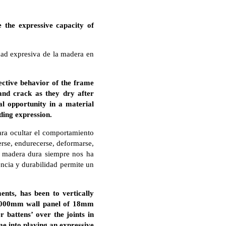
 the expressive capacity of
idad expresiva de la madera en
ctive behavior of the frame
and crack as they dry after
l opportunity in a material
ding expression.
ra ocultar el comportamiento
erse, endurecerse, deformarse,
la madera dura siempre nos ha
encia y durabilidad permite un
nts, has been to vertically
 2000mm wall panel of 18mm
battens’ over the joints in
me into playing an expressive