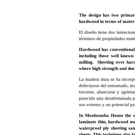
The design has two primary
hardwood in terms of mater
El diseño tiene dos intencion
términos de propiedades mater
Hardwood has conventionall
including those well known
milling. Sheeting over har
where high strength and dura
La madera dura se ha incorp
defectuoso del entramado, inc
torcerse, ahuecarse y agriet
parecido una desafortunada pé
uso externo y un potencial par
In Mooloomba House the sim
laminate thin, hardwood m
waterproof ply sheeting sa
sheets. This technique also 