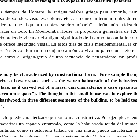
rofound sequence of thought is to expose its architectural potential.
los tiempos de Homero, la antigua palabra griega para armonía, “ar
so de sonidos, visuales, colores, etc., así como un término utilizado en
era tal que al quitar una pieza se derrumbaría” – definiendo la idea
hacer un todo. En Mooloomba House, la proporción generativa de 120
io pretende vincular el antiguo significado de la armonía con la interp
ofrece integridad visual. En estos días de crisis medioambiental, la c
erso “esférico” forman un conjunto armónico vivo no parece una referen
ra como el origen/genio de una secuencia de pensamiento tan profu
ce may be characterized by constructional form. For example the o
ize a bower space such as the woven balustrade of the belvedere
rface, as if carved out of a mass, can characterize a cave space suc
ereotomic space”). The thought in this small house was to explore the
 hardwood, in three different segments of the building, to be held t
”.
acio puede caracterizarse por su forma constructiva. Por ejemplo, el 
racterizar un espacio enramado, como la balaustrada tejida del mirado
continua, como si estuviera tallada en una masa, puede caracterizar
ación con la chimenea (“espacio estereotómico”). En esta pequeña 