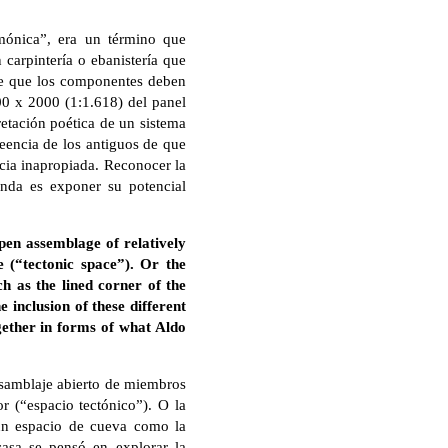
mónica”, era un término que
 carpintería o ebanistería que
 de que los componentes deben
0 x 2000 (1:1.618) del panel
retación poética de un sistema
reencia de los antiguos de que
cia inapropiada. Reconocer la
nda es exponer su potencial
pen assemblage of relatively
 (“tectonic space”). Or the
h as the lined corner of the
 inclusion of these different
ogether in forms of what Aldo
ensamblaje abierto de miembros
r (“espacio tectónico”). O la
 un espacio de cueva como la
casa se pensó en explorar la