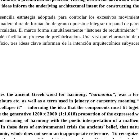
y ideas inform the underlying architectural intent for constructing th
ncilla estrategia adoptada para controlar los excesivos movimient
e madera dura de formación de grano opuesto e integrar un panel de p
rcaladas. El marco forma simultáneamente “listones de recubrimiento” 
mbién facilita un proceso de prefabricación. Una vez que el armazón 
icio, tres ideas clave informan de la intención arquitectónica subyace
imes the ancient Greek word for harmony,
“harmonica”
, was a te
colours etc. as well as a term used in joinery or carpentry meaning
ollapse it” – informing the idea that the components must fit tog
the generative 1200 x 2000 (1:1.618) proportion of the expressed w
ient meaning of harmony with the poetic interpretation of a mathe
 In these days of environmental crisis the ancients’ belief, that nat
onic, whole does not seem an inappropriate reference. To recogniz