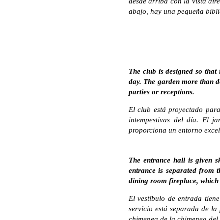
desde arriba con la vista di
abajo, hay una pequeña bibli
The club is designed so that
day. The garden more than dou
parties or receptions.
El club está proyectado para
intempestivas del día. El j
proporciona un entorno excel
The entrance hall is given s
entrance is separated from t
dining room fireplace, which 
El vestíbulo de entrada tien
servicio está separada de la
chimenea de la chimenea del 