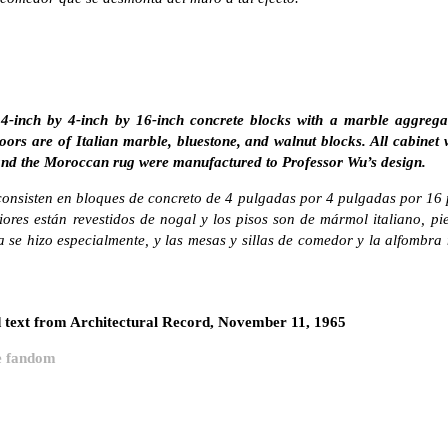
f 4-inch by 4-inch by 16-inch concrete blocks with a marble aggrega
loors are of Italian marble, bluestone, and walnut blocks. All cabinet
 and the Moroccan rug were manufactured to Professor Wu’s design.
 consisten en bloques de concreto de 4 pulgadas por 4 pulgadas por 1
iores están revestidos de nogal y los pisos son de mármol italiano, pi
a se hizo especialmente, y las mesas y sillas de comedor y la alfombr
text from Architectural Record, November 11, 1965
e fandom