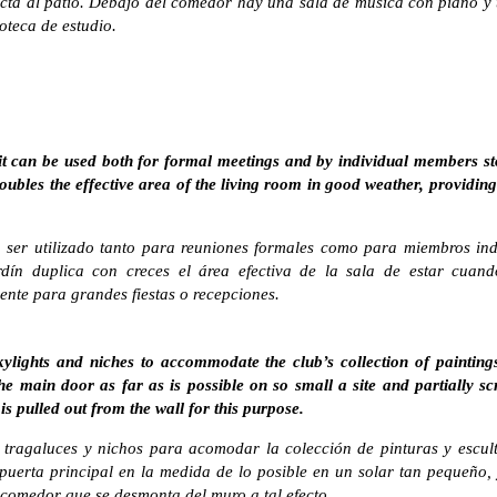
recta al patio. Debajo del comedor hay una sala de música con piano y 
oteca de estudio.
 it can be used both for formal meetings and by individual members st
bles the effective area of the living room in good weather, providing 
 ser utilizado tanto para reuniones formales como para miembros ind
ardín duplica con creces el área efectiva de la sala de estar cua
ente para grandes fiestas o recepciones.
kylights and niches to accommodate the club’s collection of painting
he main door as far as is possible on so small a site and partially s
is pulled out from the wall for this purpose.
e tragaluces y nichos para acomodar la colección de pinturas y escul
 puerta principal en la medida de lo posible en un solar tan pequeño,
comedor que se desmonta del muro a tal efecto.