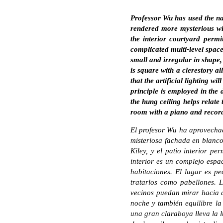
Professor Wu has used the na
rendered more mysterious wit
the interior courtyard permi
complicated multi-level space,
small and irregular in shape,
is square with a clerestory a
that the artificial lighting w
principle is employed in the 
the hung ceiling helps relate
room with a piano and record p
El profesor Wu ha aprovechado
misteriosa fachada en blanco
Kiley, y el patio interior pe
interior es un complejo espac
habitaciones. El lugar es pe
tratarlos como pabellones. L
vecinos puedan mirar hacia ad
noche y también equilibre la
una gran claraboya lleva la l