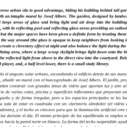
rrow urban site to good advantage, hiding his building behind tall ga
h an intaglio mural by Josef Albers. The garden, designed by landsc
t large areas of glass and bring light and air deep into the building
 with its reflecting pool and reflecting glass areas providing an outlook
 but the major spaces have been given a definite form by treating them
ll the way around (the glass is opaque to keep neighbors from looking in
ill create a clerestory effect at night and also balance the light during t
dining area, where a large scoop skylight brings light down onto the 
 the reflected light from above to the direct view into the courtyard. Be
layer, and, a half level lower, there is a small study library.
 el angosto solar urbano, escondiendo el edificio detrás de sus muros
, añadir un mural con el huecograbado de Josef Albers. El jardín, pro
rmiten construir con grandes áreas de vidrio que aportan luz y aire al i
io de varias cotas, piscina y superficies reflectantes que proyectan u
queño y de forma irregular, pero a los espacios principales se les 
a sala de estar es cuadrada con un claristorio alrededor (el vidrio
entro), y el techo es cóncavo para que la iluminación artificial cree u
 luz durante el día. El mismo principio de luz equilibrada se emplea 
uz hacia la pared norte en blanco. La forma del techo suspendido ayuda