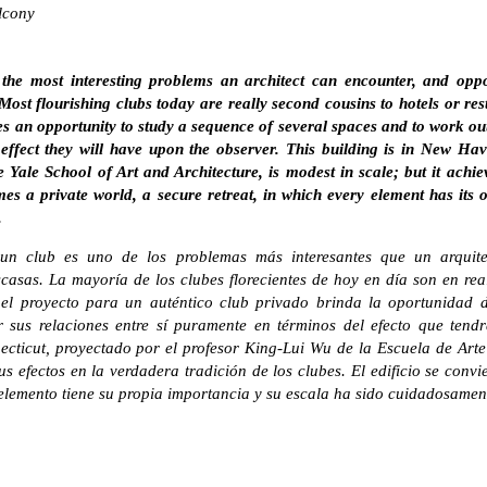
lcony
 the most interesting problems an architect can encounter, and oppo
ost flourishing clubs today are really second cousins to hotels or res
es an opportunity to study a sequence of several spaces and to work out
 effect they will have upon the observer. This building is in New Ha
Yale School of Art and Architecture, is modest in scale; but it achieve
mes a private world, a secure retreat, in which every element has its 
.
 un club es uno de los problemas más interesantes que un arquit
asas. La mayoría de los clubes florecientes de hoy en día son en re
o el proyecto para un auténtico club privado brinda la oportunidad 
r sus relaciones entre sí puramente en términos del efecto que tendr
cticut, proyectado por el profesor King-Lui Wu de la Escuela de Arte 
s efectos en la verdadera tradición de los clubes. El edificio se con
 elemento tiene su propia importancia y su escala ha sido cuidadosamen