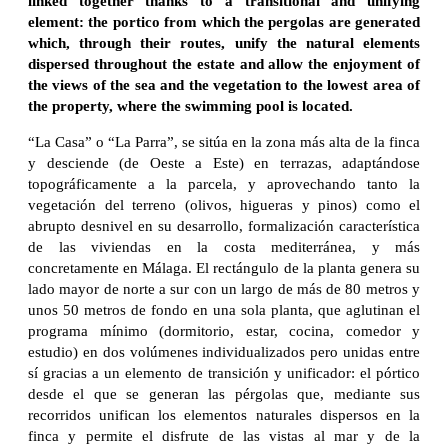
linked together thanks to a transitional and unifying
element: the portico from which the pergolas are generated
which, through their routes, unify the natural elements
dispersed throughout the estate and allow the enjoyment of
the views of the sea and the vegetation to the lowest area of
the property, where the swimming pool is located.
“La Casa” o “La Parra”, se sitúa en la zona más alta de la finca
y desciende (de Oeste a Este) en terrazas, adaptándose
topográficamente a la parcela, y aprovechando tanto la
vegetación del terreno (olivos, higueras y pinos) como el
abrupto desnivel en su desarrollo, formalización característica
de las viviendas en la costa mediterránea, y más
concretamente en Málaga. El rectángulo de la planta genera su
lado mayor de norte a sur con un largo de más de 80 metros y
unos 50 metros de fondo en una sola planta, que aglutinan el
programa mínimo (dormitorio, estar, cocina, comedor y
estudio) en dos volúmenes individualizados pero unidas entre
sí gracias a un elemento de transición y unificador: el pórtico
desde el que se generan las pérgolas que, mediante sus
recorridos unifican los elementos naturales dispersos en la
finca y permite el disfrute de las vistas al mar y de la