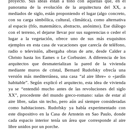
proyecto. Sus ideas están a tono con aquellas que, en el
panorama de la evolución de la arquitectura del XX, a
mediados de siglo, están proponiendo el lugar (algo concreto,
con su carga simbólica, cultural, climática), como alternativa
al espacio (frío, matemático, abstracto, anónimo). Ese diálogo
con el terreno, el dejarse llevar por sus sugerencias o ceder el
lugar a la vegetación, ofrece uno de sus más exquisitos
ejemplos en esta casa de vacaciones que carecía de teléfono,
radio o televisión, albergaba obras de arte, desde Calder a
Christo hasta los Eames o Le Corbusier. A diferencia de los
arquitectos que desmaterializan la pared de la vivienda
mediante muros de cristal, Bernard Rudofsky ofrecía una
versión más mediterránea, una casa “al aire libre» o «jardín
habitable”. Según explicó el arquitecto, esta idea de vivienda
ya se “entendió mucho antes de las revoluciones del siglo
XX”, procedente del mundo greco-romano: salas de estar al
aire libre, salas sin techo, pero aún así siempre consideradas
como habitaciones. Rudofsky ya había experimentado con
este dispositivo en la Casa de Arnstein en Sao Paulo, donde
cada espacio interior tenía un área que corresponde al aire
libre unidos por un porche.