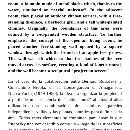
room, a fountain made of metal blades which, thanks to the
water, simulated an “aerial staircase”. In the adjacent
room, they placed an outdoor kitchen terrace, with a free-
standing fireplace, a barbecue grill, and a tall white-painted
chimney. Originally, the boundaries of this area were
defined by a red-painted wooden structure. To further
emphasise the concept of the open-air living room, he
placed another free-standing wall opened by a square
window through which the branch of an apple tree grows.
This wall was left white, so that the shadows of the tree
moved across its surface, creating a kind of kinetic mural,
and the wall became a sculptural “projection screen”.
En el caso de la colaboración entre Bernard Rudofsky y
Constantino Nivola, en su House-garden en Amagansett,
Nueva York ( (1949-1950), la idea era organizar la propiedad
a partir de una secuencia de “habitaciones” abiertas al aire,
utilizando una combinación de caminos, paredes
independiente, vallas, y las plantas naturales para definir cada
área. Todos estos elementos se combinan para crear lo que
Rudofsky una vez describió como un «juego de las superficies
de las paredes, la luz del sol y la vegetación». Cerca del centro