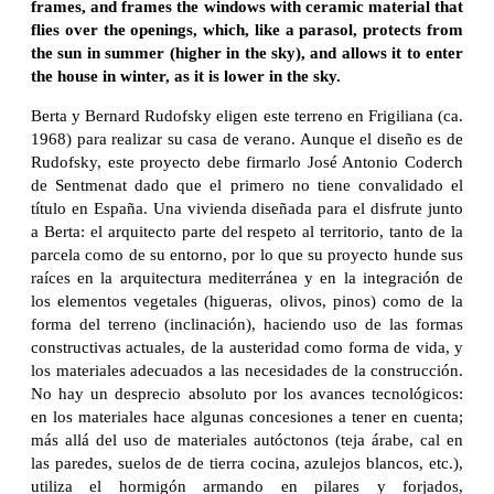
frames, and frames the windows with ceramic material that
flies over the openings, which, like a parasol, protects from
the sun in summer (higher in the sky), and allows it to enter
the house in winter, as it is lower in the sky.
Berta y Bernard Rudofsky eligen este terreno en Frigiliana (ca.
1968) para realizar su casa de verano. Aunque el diseño es de
Rudofsky, este proyecto debe firmarlo José Antonio Coderch
de Sentmenat dado que el primero no tiene convalidado el
título en España. Una vivienda diseñada para el disfrute junto
a Berta: el arquitecto parte del respeto al territorio, tanto de la
parcela como de su entorno, por lo que su proyecto hunde sus
raíces en la arquitectura mediterránea y en la integración de
los elementos vegetales (higueras, olivos, pinos) como de la
forma del terreno (inclinación), haciendo uso de las formas
constructivas actuales, de la austeridad como forma de vida, y
los materiales adecuados a las necesidades de la construcción.
No hay un desprecio absoluto por los avances tecnológicos:
en los materiales hace algunas concesiones a tener en cuenta;
más allá del uso de materiales autóctonos (teja árabe, cal en
las paredes, suelos de de tierra cocina, azulejos blancos, etc.),
utiliza el hormigón armando en pilares y forjados,