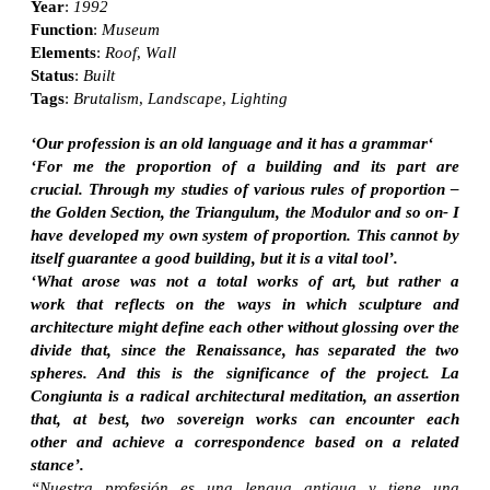
Year
:
1992
Function
:
Museum
Elements
:
Roof
,
Wall
Status
:
Built
Tags
:
Brutalism
,
Landscape
,
Lighting
‘Our profession is an old language and it has a grammar‘
‘For me the proportion of a building and its part are
crucial. Through my studies of various rules of proportion –
the Golden Section, the Triangulum, the Modulor and so on- I
have developed my own system of proportion. This cannot by
itself guarantee a good building, but it is a vital tool’.
‘What arose was not a total works of art, but rather a
work that reflects on the ways in which sculpture and
architecture might define each other without glossing over the
divide that, since the Renaissance, has separated the two
spheres. And this is the significance of the project. La
Congiunta is a radical architectural meditation, an assertion
that, at best, two sovereign works can encounter each
other and achieve a correspondence based on a related
stance’.
“Nuestra profesión es una lengua antigua y tiene una