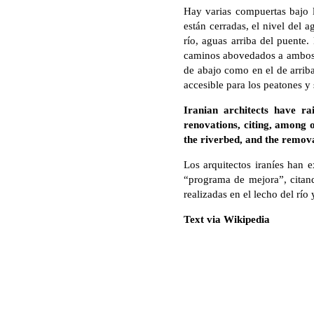
Hay varias compuertas bajo l
están cerradas, el nivel del a
río, aguas arriba del puente. 
caminos abovedados a ambos la
de abajo como en el de arriba
accesible para los peatones y 
Iranian architects have r
renovations, citing, among o
the riverbed, and the remova
Los arquitectos iraníes han 
“programa de mejora”, citando
realizadas en el lecho del río
Text via Wikipedia