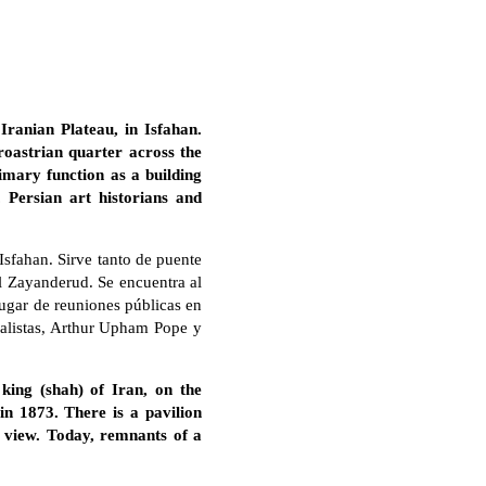
Iranian Plateau, in Isfahan.
roastrian quarter across the
imary function as a building
. Persian art historians and
Isfahan. Sirve tanto de puente
el Zayanderud. Se encuentra al
lugar de reuniones públicas en
ivalistas, Arthur Upham Pope y
king (shah) of Iran, on the
in 1873. There is a pavilion
e view. Today, remnants of a