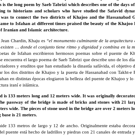
is the long poem by Saeb Tabrizi which describes one of the days of
ding to historians and scholars who have studied the Safavid dynas
 was to connect the two districts of Khajoo and the Hassanabad 
ame to Isfahan at different times praised the beauty of the Khajoo 
of Iranian and Islamic architecture.
y Jean Chardin, Khaju es
“el monumento culminante de la arquitectura 
existen … donde el conjunto tiene ritmo y dignidad y combina en la más
oetas de Isfahan escribieron hermosos poemas sobre el puente de Kh
se encuentra el largo poema de Saeb Tabrizi que describe uno de los días
riadores y eruditos que han estudiado la dinastía safávida, el objetivo d
r los dos distritos de Khajoo y la puerta de Hassanabad con Takht-e Fo
sfahan en distintas épocas elogiaron la belleza del puente de Khajoo y lo
tura iraní e islámica.
d is 133 meters long and 12 meters wide. It was originally decorated
he passway of the bridge is made of bricks and stones with 21 lar
eters wide. The pieces of stone used in the bridge are over 2 meters l
g base is 21 meters.
mide 133 metros de largo y 12 de ancho. Originalmente estaba decora
 del puente está hecho de ladrillos y piedras con 21 canales de entrada