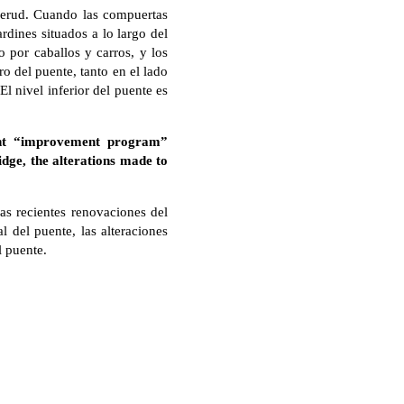
nderud. Cuando las compuertas
ardines situados a lo largo del
do por caballos y carros, y los
o del puente, tanto en el lado
l nivel inferior del puente es
cent “improvement program”
idge, the alterations made to
as recientes renovaciones del
l del puente, las alteraciones
l puente.