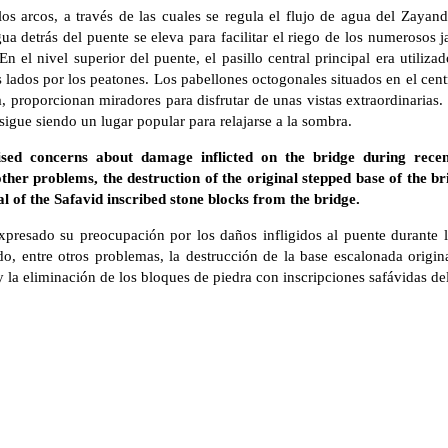
os arcos, a través de las cuales se regula el flujo de agua del Zaya
gua detrás del puente se eleva para facilitar el riego de los numerosos j
En el nivel superior del puente, el pasillo central principal era utiliza
dos por los peatones. Los pabellones octogonales situados en el centr
, proporcionan miradores para disfrutar de unas vistas extraordinarias. E
sigue siendo un lugar popular para relajarse a la sombra.
aised concerns about damage inflicted on the bridge during re
ther problems, the destruction of the original stepped base of the br
l of the Safavid inscribed stone blocks from the bridge.
expresado su preocupación por los daños infligidos al puente durante l
, entre otros problemas, la destrucción de la base escalonada origina
 y la eliminación de los bloques de piedra con inscripciones safávidas de