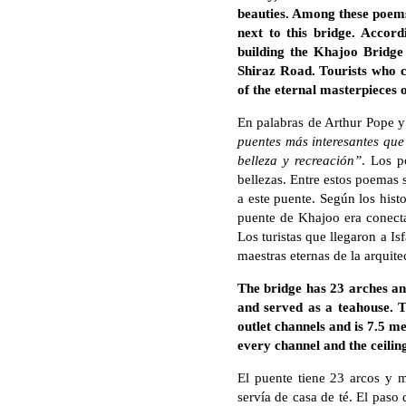
beauties. Among these poems 
next to this bridge. Accor
building the Khajoo Bridge
Shiraz Road. Tourists who c
of the eternal masterpieces 
En palabras de Arthur Pope 
puentes más interesantes que 
belleza y recreación”
. Los p
bellezas. Entre estos poemas 
a este puente. Según los histo
puente de Khajoo era conecta
Los turistas que llegaron a I
maestras eternas de la arquitec
The bridge has 23 arches an
and served as a teahouse. T
outlet channels and is 7.5 m
every channel and the ceilin
El puente tiene 23 arcos y 
servía de casa de té. El paso