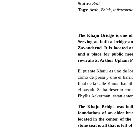
Status
:
Built
Tags
:
Arab
,
Brick
,
infraestru
The Khaju Bridge is one of 
Serving as both a bridge an
Zayanderud. It is located a
and a place for public meet
revivalists, Arthur Upham P
El puente Khaju es uno de los
como de presa y une el barrio
final de la calle Kamal Ismai
el pasado Se ha descrito como
Phyllis Ackerman, están ente
The Khaju Bridge was built
foundations of an older bri
located in the center of th
stone seat is all that is left o