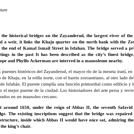
cture
the historical bridges on the Zayanderud, the largest river of the 
d a weir, it links the Khaju quarter on the north bank with the Zo
t the end of Kamal Ismail Street in Isfahan. The bridge served a pr
ings in the past It has been described as the city’s finest bridge
ope and Phyllis Ackerman are interred in a mausoleum nearby.
 puentes históricos del Zayanderud, el mayor río de la meseta iraní, en 
 de Khaju, en la orilla norte, con el barrio zoroastriano, al otro lado d
l de Isfahán. El puente cumplía una función primordial como edificio y 
 el mejor puente de la ciudad. Los historiadores del arte persa y rev
rrados en un mausoleo cercano.
 around 1650, under the reign of Abbas II, the seventh Safavid 
dge. The existing inscriptions suggest that the bridge was repaired 
e structure, inside which Abbas II would have once sat, admiring th
f the king’s chair.