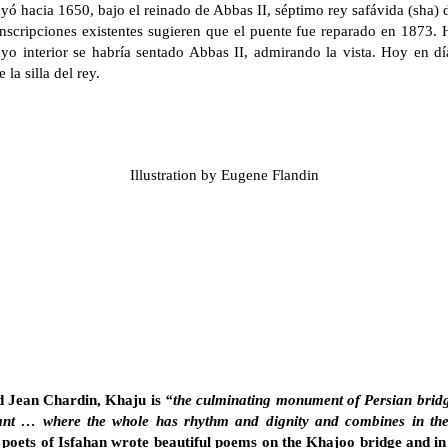
yó hacia 1650, bajo el reinado de Abbas II, séptimo rey safávida (sha) d
nscripciones existentes sugieren que el puente fue reparado en 1873. 
uyo interior se habría sentado Abbas II, admirando la vista. Hoy en dí
la silla del rey.
Illustration by Eugene Flandin
d Jean Chardin, Khaju is
“the culminating monument of Persian bridg
tant … where the whole has rhythm and dignity and combines in the ha
poets of Isfahan wrote beautiful poems on the Khajoo bridge and in 