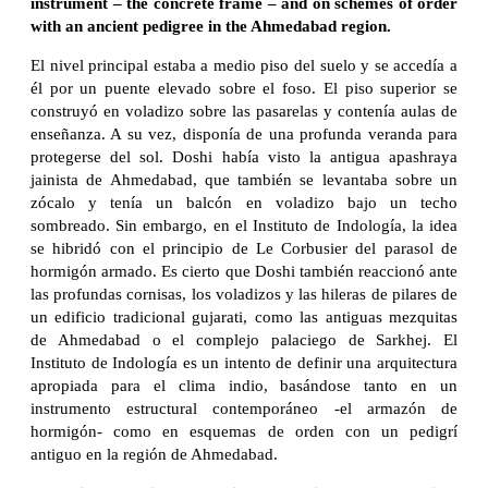
instrument – the concrete frame – and on schemes of order
with an ancient pedigree in the Ahmedabad region.
El nivel principal estaba a medio piso del suelo y se accedía a
él por un puente elevado sobre el foso. El piso superior se
construyó en voladizo sobre las pasarelas y contenía aulas de
enseñanza. A su vez, disponía de una profunda veranda para
protegerse del sol. Doshi había visto la antigua apashraya
jainista de Ahmedabad, que también se levantaba sobre un
zócalo y tenía un balcón en voladizo bajo un techo
sombreado. Sin embargo, en el Instituto de Indología, la idea
se hibridó con el principio de Le Corbusier del parasol de
hormigón armado. Es cierto que Doshi también reaccionó ante
las profundas cornisas, los voladizos y las hileras de pilares de
un edificio tradicional gujarati, como las antiguas mezquitas
de Ahmedabad o el complejo palaciego de Sarkhej. El
Instituto de Indología es un intento de definir una arquitectura
apropiada para el clima indio, basándose tanto en un
instrumento estructural contemporáneo -el armazón de
hormigón- como en esquemas de orden con un pedigrí
antiguo en la región de Ahmedabad.