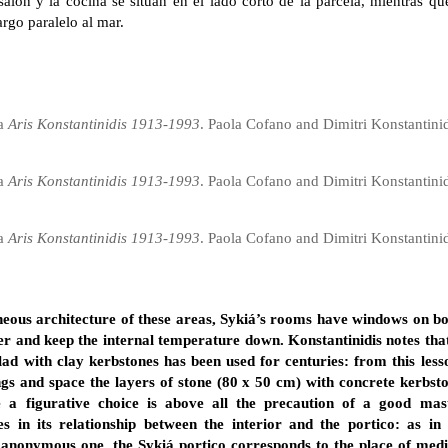
l salón y la cocina se sitúan en el lado corto de la parcela, mientras qu
rgo paralelo al mar.
ia
Aris Konstantinidis 1913-1993
. Paola Cofano and Dimitri Konstantinid
ia
Aris Konstantinidis 1913-1993
. Paola Cofano and Dimitri Konstantinid
ia
Aris Konstantinidis 1913-1993
. Paola Cofano and Dimitri Konstantinid
eous architecture of these areas, Sykiá’s rooms have windows on bot
er and keep the internal temperature down. Konstantinidis notes tha
clad with clay kerbstones has been used for centuries: from this les
gs and space the layers of stone (80 x 50 cm) with concrete kerbsto
 a figurative choice is above all the precaution of a good mast
es in its relationship between the interior and the portico: as i
e anonymous one, the Sykiá portico corresponds to the place of me