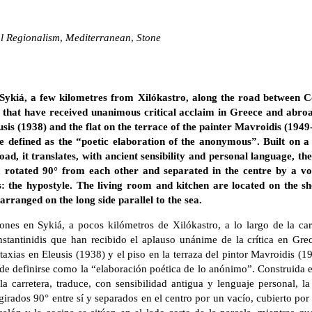
al Regionalism
,
Mediterranean
,
Stone
 Sykiá, a few kilometres from Xilókastro, along the road between C
 that have received unanimous critical acclaim in Greece and abroa
is (1938) and the flat on the terrace of the painter Mavroidis (1949-
e defined as the “poetic elaboration of the anonymous”. Built on a
ad, it translates, with ancient sensibility and personal language, the
 rotated 90° from each other and separated in the centre by a vo
: the hypostyle. The living room and kitchen are located on the sho
ranged on the long side parallel to the sea.
nes en Sykiá, a pocos kilómetros de Xilókastro, a lo largo de la carr
stantinidis que han recibido el aplauso unánime de la crítica en Grec
axias en Eleusis (1938) y el piso en la terraza del pintor Mavroidis (19
de definirse como la “elaboración poética de lo anónimo”. Construida e
a carretera, traduce, con sensibilidad antigua y lenguaje personal, la
ados 90° entre sí y separados en el centro por un vacío, cubierto por 