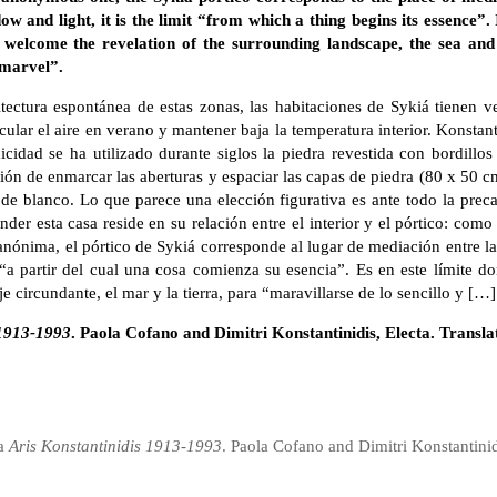
 and light, it is the limit “from which a thing begins its essence”. It
o welcome the revelation of the surrounding landscape, the sea and
 marvel”.
tectura espontánea de estas zonas, las habitaciones de Sykiá tienen ve
cular el aire en verano y mantener baja la temperatura interior. Konstan
cidad se ha utilizado durante siglos la piedra revestida con bordillos 
ión de enmarcar las aberturas y espaciar las capas de piedra (80 x 50 
 de blanco. Lo que parece una elección figurativa es ante todo la pre
ender esta casa reside en su relación entre el interior y el pórtico: co
 anónima, el pórtico de Sykiá corresponde al lugar de mediación entre la 
 “a partir del cual una cosa comienza su esencia”. Es en este límite do
je circundante, el mar y la tierra, para “maravillarse de lo sencillo y […]
 1913-1993
. Paola Cofano and Dimitri Konstantinidis, Electa. Transl
ia
Aris Konstantinidis 1913-1993
. Paola Cofano and Dimitri Konstantinid