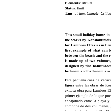
Elements
:
Atrium
Status
:
Built
Tags
:
atrium
,
Climate
,
Critic
This small holiday home in
the works by Konstantinidis
for Lambros Eftaxias in Eleus
first example of what can b
between the beach and the ro
is made up of two volumes,
designed by fine balustrades
bedroom and bathroom are ar
Esta pequeña casa de vacacio
figura entre las obras de Kon
exitosa obra para Lambros Eft
primer ejemplo de lo que pue
encajonado entre la playa y l
compone de dos volúmenes, gir