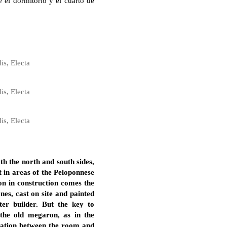
e el dormitorio y el cuarto de
is, Electa
is, Electa
is, Electa
h the north and south sides,
t in areas of the Peloponnese
son in construction comes the
nes, cast on site and painted
er builder. But the key to
n the old megaron, as in the
diation between the room and