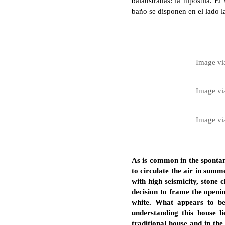
balaustradas: la hipóstila. E
baño se disponen en el lado la
Image v
Image v
Image v
As is common in the spontan
to circulate the air in summ
with high seismicity, stone 
decision to frame the openin
white. What appears to be
understanding this house li
traditional house and in th