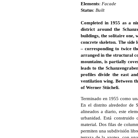
Elements
:
Facade
Status
:
Built
Completed in 1955 as a nin
district around the Schanz
buildings, the solitaire one,
concrete skeleton. The side 
– corresponding to twice the
arranged in the structural co
mountains, is partially cov
leads to the Schanzengrabe
profiles divide the east a
ventilation wing. Between th
of Werner Stücheli.
Terminado en 1955 como una to
En el distrito alrededor de
alineados a diario, este ele
urbanidad. Está construido
material. Dos filas de column
permiten una subdivisión libre
terraza de la azotea, con un