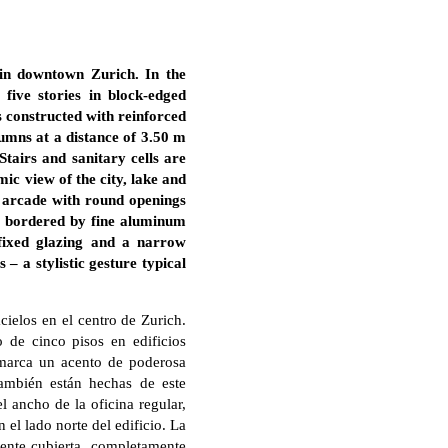
 in downtown Zurich. In the
five stories in block-edged
is constructed with reinforced
lumns at a distance of 3.50 m
Stairs and sanitary cells are
mic view of the city, lake and
n arcade with round openings
s bordered by fine aluminum
 fixed glazing and a narrow
– a stylistic gesture typical
cielos en el centro de Zurich.
 de cinco pisos en edificios
, marca un acento de poderosa
ambién están hechas de este
l ancho de la oficina regular,
 el lado norte del edificio. La
mente cubierta, completamente