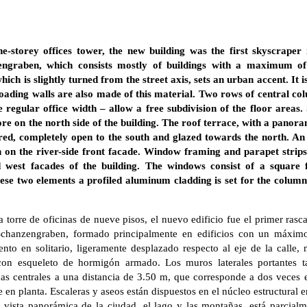
e-storey offices tower, the new building was the first skyscraper
engraben, which consists mostly of buildings with a maximum of 
 which is slightly turned from the street axis, sets an urban accent. It 
loading walls are also made of this material. Two rows of central co
 regular office width – allow a free subdivision of the floor areas. 
re on the north side of the building. The roof terrace, with a panora
ered, completely open to the south and glazed towards the north. A
n on the river-side front facade. Window framing and parapet strip
nd west facades of the building. The windows consist of a square
ese two elements a profiled aluminum cladding is set for the columns 
rre de oficinas de nueve pisos, el nuevo edificio fue el primer rasca
 Schanzengraben, formado principalmente en edificios con un máximo
mento en solitario, ligeramente desplazado respecto al eje de la calle
 con esqueleto de hormigón armado. Los muros laterales portantes t
as centrales a una distancia de 3.50 m, que corresponde a dos veces e
 en planta. Escaleras y aseos están dispuestos en el núcleo estructural en
a vista panorámica de la ciudad, el lago y las montañas, está parcial