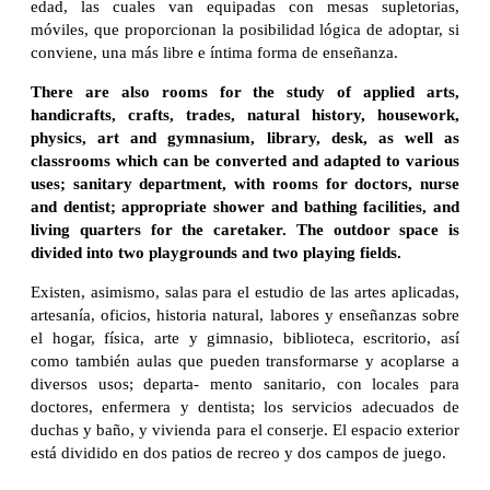
edad, las cuales van equipadas con mesas supletorias,
móviles, que proporcionan la posibilidad lógica de adoptar, si
conviene, una más libre e íntima forma de enseñanza.
There are also rooms for the study of applied arts,
handicrafts, crafts, trades, natural history, housework,
physics, art and gymnasium, library, desk, as well as
classrooms which can be converted and adapted to various
uses; sanitary department, with rooms for doctors, nurse
and dentist; appropriate shower and bathing facilities, and
living quarters for the caretaker. The outdoor space is
divided into two playgrounds and two playing fields.
Existen, asimismo, salas para el estudio de las artes aplicadas,
artesanía, oficios, historia natural, labores y enseñanzas sobre
el hogar, física, arte y gimnasio, biblioteca, escritorio, así
como también aulas que pueden transformarse y acoplarse a
diversos usos; departa- mento sanitario, con locales para
doctores, enfermera y dentista; los servicios adecuados de
duchas y baño, y vivienda para el conserje. El espacio exterior
está dividido en dos patios de recreo y dos campos de juego.