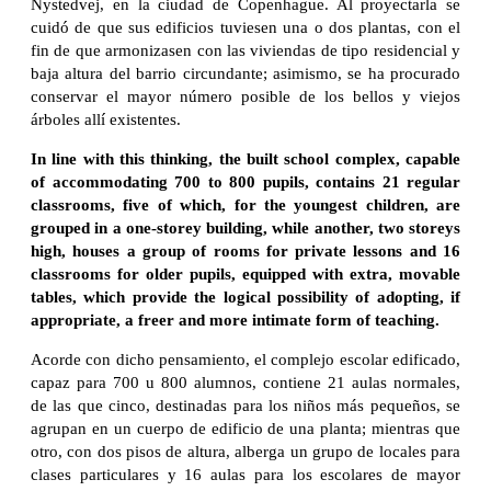
Nystedvej, en la ciudad de Copenhague. Al proyectarla se
cuidó de que sus edificios tuviesen una o dos plantas, con el
fin de que armonizasen con las viviendas de tipo residencial y
baja altura del barrio circundante; asimismo, se ha procurado
conservar el mayor número posible de los bellos y viejos
árboles allí existentes.
In line with this thinking, the built school complex, capable
of accommodating 700 to 800 pupils, contains 21 regular
classrooms, five of which, for the youngest children, are
grouped in a one-storey building, while another, two storeys
high, houses a group of rooms for private lessons and 16
classrooms for older pupils, equipped with extra, movable
tables, which provide the logical possibility of adopting, if
appropriate, a freer and more intimate form of teaching.
Acorde con dicho pensamiento, el complejo escolar edificado,
capaz para 700 u 800 alumnos, contiene 21 aulas normales,
de las que cinco, destinadas para los niños más pequeños, se
agrupan en un cuerpo de edificio de una planta; mientras que
otro, con dos pisos de altura, alberga un grupo de locales para
clases particulares y 16 aulas para los escolares de mayor