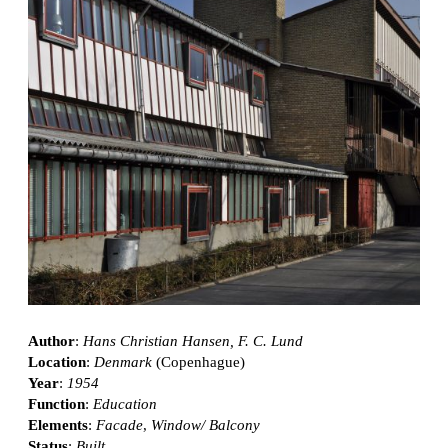
Author
:
Hans Christian Hansen, F. C. Lund
Location
:
Denmark
(Copenhague)
Year
:
1954
Function
:
Education
Elements
:
Facade
,
Window/ Balcony
Status
:
Built