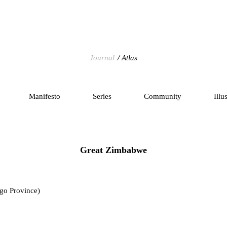
Journal
Atlas
Manifesto
Series
Community
Illu
Great Zimbabwe
go Province)