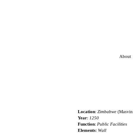
About
Location
:
Zimbabwe
(Masvin
Year
:
1250
Function
:
Public Facilities
Elements
:
Wall