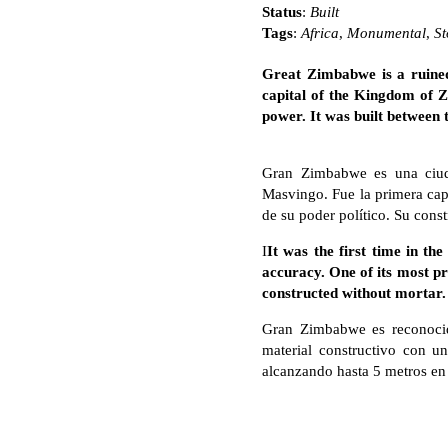
Status
:
Built
Tags
:
Africa
,
Monumental
,
St
Great Zimbabwe is a ruined
capital of the Kingdom of 
power. It was built between
Gran Zimbabwe es una ciuda
Masvingo. Fue la primera cap
de su poder político. Su cons
I
It was the first time in t
accuracy. One of its most p
constructed without mortar.
Gran Zimbabwe es reconocida
material constructivo con un
alcanzando hasta 5 metros en