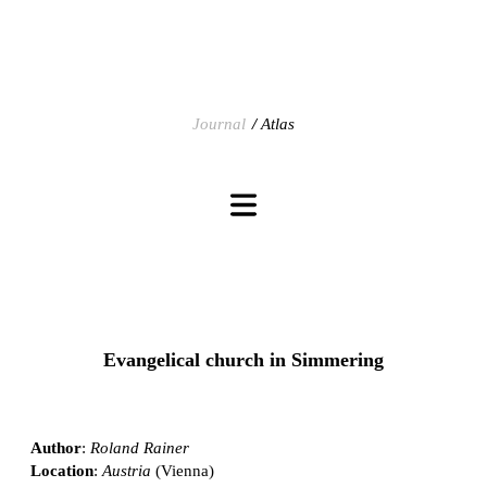
Journal
Atlas
Evangelical church in Simmering
Author
:
Roland Rainer
Location
:
Austria
(Vienna)