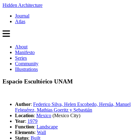
Hidden Architecture
Journal
Atlas
About
Manifesto
Series
Community
Illustrations
Espacio Escultórico UNAM
Author
:
Federico Silva, Helen Escobedo, Hersúa, Manuel
Felguérez, Mathias Goeritz y Sebastián
Location
:
Mexico
(Mexico City)
Year
:
1979
Function
:
Landscape
Elements
:
Wall
Status
:
Built