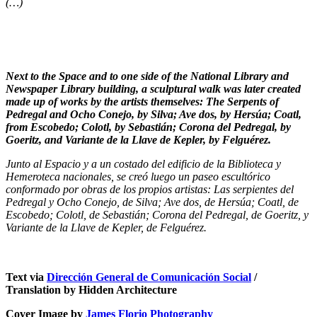
(…)
Next to the Space and to one side of the National Library and
Newspaper Library building, a sculptural walk was later created
made up of works by the artists themselves: The Serpents of
Pedregal and Ocho Conejo, by Silva; Ave dos, by Hersúa; Coatl,
from Escobedo; Colotl, by Sebastián; Corona del Pedregal, by
Goeritz, and Variante de la Llave de Kepler, by Felguérez.
Junto al Espacio y a un costado del edificio de la Biblioteca y
Hemeroteca nacionales, se creó luego un paseo escultórico
conformado por obras de los propios artistas: Las serpientes del
Pedregal y Ocho Conejo, de Silva; Ave dos, de Hersúa; Coatl, de
Escobedo; Colotl, de Sebastián; Corona del Pedregal, de Goeritz, y
Variante de la Llave de Kepler, de Felguérez.
Text via
Dirección General de Comunicación Social
/
Translation by Hidden Architecture
Cover Image by
James Florio Photography