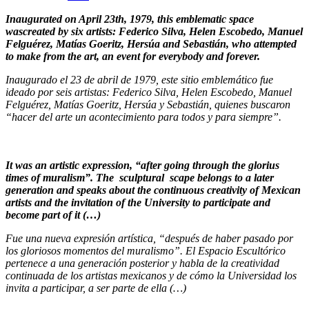
Inaugurated on April 23th, 1979, this emblematic space
wascreated by six artists:
Federico Silva, Helen Escobedo, Manuel
Felguérez, Matías Goeritz, Hersúa and Sebastián, who attempted
to make from the art, an event for everybody and forever.
Inaugurado el 23 de abril de 1979, este sitio emblemático fue
ideado por seis artistas: Federico Silva, Helen Escobedo, Manuel
Felguérez, Matías Goeritz, Hersúa y Sebastián, quienes buscaron
“hacer del arte un acontecimiento para todos y para siempre”.
It was an artistic expression, “after going through the glorius
times of muralism”. The sculptural scape belongs to a later
generation and speaks about the continuous creativity of Mexican
artists and the invitation of the University to participate and
become part of it (…)
Fue una nueva expresión artística, “después de haber pasado por
los gloriosos momentos del muralismo”. El Espacio Escultórico
pertenece a una generación posterior y habla de la creatividad
continuada de los artistas mexicanos y de cómo la Universidad los
invita a participar, a ser parte de ella (…)