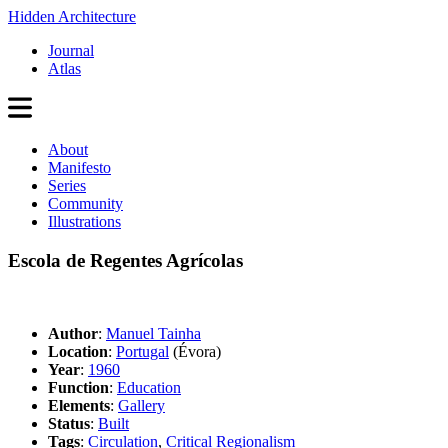
Hidden Architecture
Journal
Atlas
About
Manifesto
Series
Community
Illustrations
Escola de Regentes Agrícolas
Author
:
Manuel Tainha
Location
:
Portugal
(Évora)
Year
:
1960
Function
:
Education
Elements
:
Gallery
Status
:
Built
Tags
:
Circulation
,
Critical Regionalism