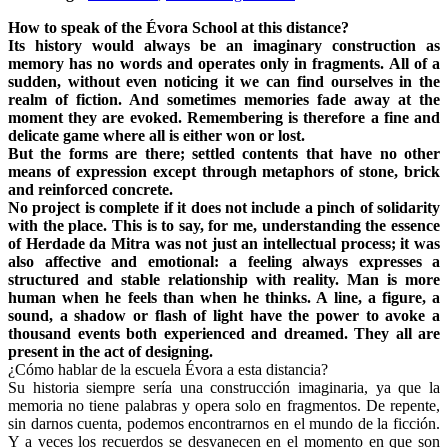
How to speak of the Évora School at this distance?
Its history would always be an imaginary construction as
memory has no words and operates only in fragments. All of a
sudden, without even noticing it we can find ourselves in the
realm of fiction. And sometimes memories fade away at the
moment they are evoked. Remembering is therefore a fine and
delicate game where all is either won or lost.
But the forms are there; settled contents that have no other
means of expression except through metaphors of stone, brick
and reinforced concrete.
No project is complete if it does not include a pinch of solidarity
with the place. This is to say, for me, understanding the essence
of Herdade da Mitra was not just an intellectual process; it was
also affective and emotional: a feeling always expresses a
structured and stable relationship with reality. Man is more
human when he feels than when he thinks. A line, a figure, a
sound, a shadow or flash of light have the power to avoke a
thousand events both experienced and dreamed. They all are
present in the act of designing.
¿Cómo hablar de la escuela Évora a esta distancia?
Su historia siempre sería una construcción imaginaria, ya que la
memoria no tiene palabras y opera solo en fragmentos. De repente,
sin darnos cuenta, podemos encontrarnos en el mundo de la ficción.
Y a veces los recuerdos se desvanecen en el momento en que son