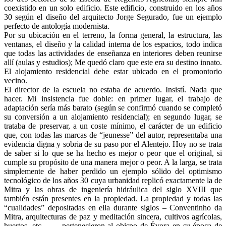
coexistido en un solo edificio. Este edificio, construido en los años
30 según el diseño del arquitecto Jorge Segurado, fue un ejemplo
perfecto de antología modernista.
Por su ubicación en el terreno, la forma general, la estructura, las
ventanas, el diseño y la calidad interna de los espacios, todo indica
que todas las actividades de enseñanza en interiores deben reunirse
allí (aulas y estudios); Me quedó claro que este era su destino innato.
El alojamiento residencial debe estar ubicado en el promontorio
vecino.
El director de la escuela no estaba de acuerdo. Insistí. Nada que
hacer. Mi insistencia fue doble: en primer lugar, el trabajo de
adaptación sería más barato (según se confirmó cuando se completó
su conversión a un alojamiento residencial); en segundo lugar, se
trataba de preservar, a un coste mínimo, el carácter de un edificio
que, con todas las marcas de “jeunesse” del autor, representaba una
evidencia digna y sobria de su paso por el Alentejo. Hoy no se trata
de saber si lo que se ha hecho es mejor o peor que el original, si
cumple su propósito de una manera mejor o peor. A la larga, se trata
simplemente de haber perdido un ejemplo sólido del optimismo
tecnológico de los años 30 cuya urbanidad replicó exactamente la de
Mitra y las obras de ingeniería hidráulica del siglo XVIII que
también están presentes en la propiedad. La propiedad y todas las
“cualidades” depositadas en ella durante siglos – Conventinho da
Mitra, arquitecturas de paz y meditación sincera, cultivos agrícolas,
huertos, etc … – pertenecieron al obispo de Évora en su época de