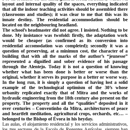
layout and internal quality of the spaces, everything indicated
that all the indoor teaching activities should be assembled there
(classrooms and studies); it was clear to me that this was its
innate destiny. The residential accommodation should be
located on the neighbouring headland.
The school’s headmaster did not agree. I insisted. Nothing to be
done. My insistance was twofold: firstly, the adaptation work
would be cheaper (as confirmed as its conversion into
residential accomodation was completed); secondly it was a
question of preserving, at a minimun cost, the character of a
building that with all the marks of the author’s “jeunesse”
represented a dignified and sober evidence of his passage
through the Alentejo. Today it is not a question of knowing
whether what has been done is better or worse than the
original, whether it serves its purpose in a better or worse way.
In the long run, it is simply a question of having lost a solid
example of the technological optimism of the 30’s whose
urbanity replicated exactly that of Mitra and the works of
hydraulic engineering from the 18th century also present on the
property. The property and all the “qualities” deposited in it
over centuries – Conventinho da Mitra, architectures of peace
and heartfelt meditation, agricultural crops, orchards, etc… –
belonged to the Bishop of Évora in his heyday.
Las aulas, el alojamiento residencial y los servicios administrativos,
los tres sectores de la Escola de Regentes Agrícolas, siempre han