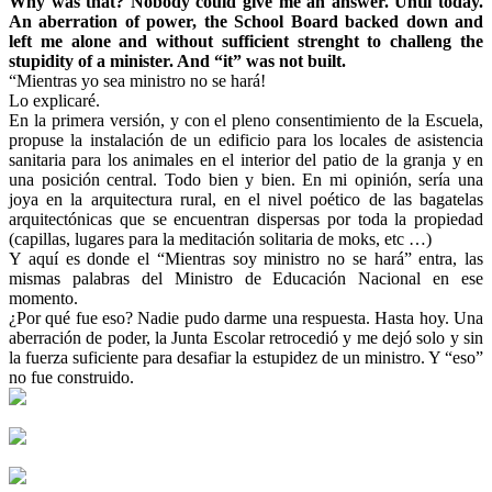
Why was that? Nobody could give me an answer. Until today.
An aberration of power, the School Board backed down and
left me alone and without sufficient strenght to challeng the
stupidity of a minister. And “it” was not built.
“Mientras yo sea ministro no se hará!
Lo explicaré.
En la primera versión, y con el pleno consentimiento de la Escuela,
propuse la instalación de un edificio para los locales de asistencia
sanitaria para los animales en el interior del patio de la granja y en
una posición central. Todo bien y bien. En mi opinión, sería una
joya en la arquitectura rural, en el nivel poético de las bagatelas
arquitectónicas que se encuentran dispersas por toda la propiedad
(capillas, lugares para la meditación solitaria de moks, etc …)
Y aquí es donde el “Mientras soy ministro no se hará” entra, las
mismas palabras del Ministro de Educación Nacional en ese
momento.
¿Por qué fue eso? Nadie pudo darme una respuesta. Hasta hoy. Una
aberración de poder, la Junta Escolar retrocedió y me dejó solo y sin
la fuerza suficiente para desafiar la estupidez de un ministro. Y “eso”
no fue construido.