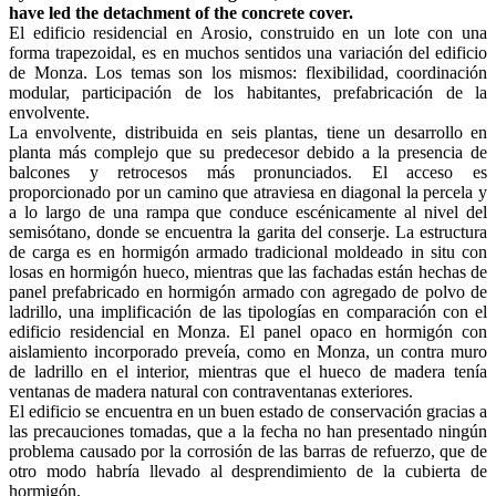
have led the detachment of the concrete cover.
El edificio residencial en Arosio, construido en un lote con una
forma trapezoidal, es en muchos sentidos una variación del edificio
de Monza. Los temas son los mismos: flexibilidad, coordinación
modular, participación de los habitantes, prefabricación de la
envolvente.
La envolvente, distribuida en seis plantas, tiene un desarrollo en
planta más complejo que su predecesor debido a la presencia de
balcones y retrocesos más pronunciados. El acceso es
proporcionado por un camino que atraviesa en diagonal la percela y
a lo largo de una rampa que conduce escénicamente al nivel del
semisótano, donde se encuentra la garita del conserje. La estructura
de carga es en hormigón armado tradicional moldeado in situ con
losas en hormigón hueco, mientras que las fachadas están hechas de
panel prefabricado en hormigón armado con agregado de polvo de
ladrillo, una implificación de las tipologías en comparación con el
edificio residencial en Monza. El panel opaco en hormigón con
aislamiento incorporado preveía, como en Monza, un contra muro
de ladrillo en el interior, mientras que el hueco de madera tenía
ventanas de madera natural con contraventanas exteriores.
El edificio se encuentra en un buen estado de conservación gracias a
las precauciones tomadas, que a la fecha no han presentado ningún
problema causado por la corrosión de las barras de refuerzo, que de
otro modo habría llevado al desprendimiento de la cubierta de
hormigón.