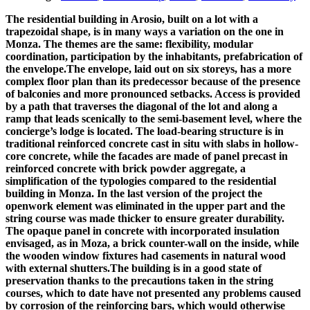
The residential building in Arosio, built on a lot with a
trapezoidal shape, is in many ways a variation on the one in
Monza. The themes are the same: flexibility, modular
coordination, participation by the inhabitants, prefabrication of
the envelope.The envelope, laid out on six storeys, has a more
complex floor plan than its predecessor because of the presence
of balconies and more pronounced setbacks. Access is provided
by a path that traverses the diagonal of the lot and along a
ramp that leads scenically to the semi-basement level, where the
concierge’s lodge is located. The load-bearing structure is in
traditional reinforced concrete cast in situ with slabs in hollow-
core concrete, while the facades are made of panel precast in
reinforced concrete with brick powder aggregate, a
simplification of the typologies compared to the residential
building in Monza. In the last version of the project the
openwork element was eliminated in the upper part and the
string course was made thicker to ensure greater durability.
The opaque panel in concrete with incorporated insulation
envisaged, as in Moza, a brick counter-wall on the inside, while
the wooden window fixtures had casements in natural wood
with external shutters.The building is in a good state of
preservation thanks to the precautions taken in the string
courses, which to date have not presented any problems caused
by corrosion of the reinforcing bars, which would otherwise