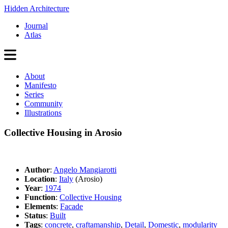
Hidden Architecture
Journal
Atlas
About
Manifesto
Series
Community
Illustrations
Collective Housing in Arosio
Author
:
Angelo Mangiarotti
Location
:
Italy
(Arosio)
Year
:
1974
Function
:
Collective Housing
Elements
:
Facade
Status
:
Built
Tags
:
concrete
,
craftamanship
,
Detail
,
Domestic
,
modularity