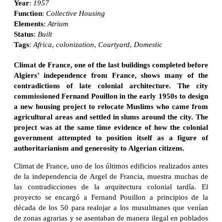
Year
:
1957
Function
:
Collective Housing
Elements
:
Atrium
Status
:
Built
Tags
:
Africa
,
colonization
,
Courtyard
,
Domestic
Climat de France, one of the last buildings completed before
Algiers’ independence from France, shows many of the
contradictions of late colonial architecture. The city
commissioned Fernand Pouillon in the early 1950s to design
a new housing project to relocate Muslims who came from
agricultural areas and settled in slums around the city. The
project was at the same time evidence of how the colonial
government attempted to position itself as a figure of
authoritarianism and generosity to Algerian citizens.
Climat de France, uno de los últimos edificios realizados antes
de la independencia de Argel de Francia, muestra muchas de
las contradicciones de la arquitectura colonial tardía. El
proyecto se encargó a Fernand Pouillon a principios de la
década de los 50 para realojar a los musulmanes que venían
de zonas agrarias y se asentaban de manera ilegal en poblados