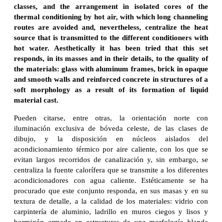
classes, and the arrangement in isolated cores of the
thermal conditioning by hot air, with which long channeling
routes are avoided and, nevertheless, centralize the heat
source that is transmitted to the different conditioners with
hot water. Aesthetically it has been tried that this set
responds, in its masses and in their details, to the quality of
the materials: glass with aluminum frames, brick in opaque
and smooth walls and reinforced concrete in structures of a
soft morphology as a result of its formation of liquid
material cast.
Pueden citarse, entre otras, la orientación norte con
iluminación exclusiva de bóveda celeste, de las clases de
dibujo, y la disposición en núcleos aislados del
acondicionamiento térmico por aire caliente, con los que se
evitan largos recorridos de canalización y, sin embargo, se
centraliza la fuente calorífera que se transmite a los diferentes
acondicionadores con agua caliente. Estéticamente se ha
procurado que este conjunto responda, en sus masas y en su
textura de detalle, a la calidad de los materiales: vidrio con
carpintería de aluminio, ladrillo en muros ciegos y lisos y
hormigón armado en estructuras de una morfología blanda