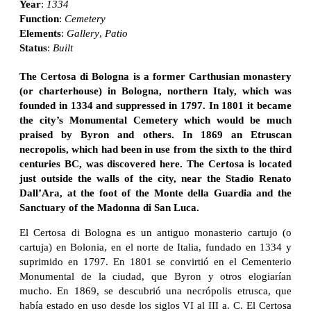
Year
:
1334
Function
:
Cemetery
Elements
:
Gallery
,
Patio
Status
:
Built
The Certosa di Bologna is a former Carthusian monastery
(or charterhouse) in Bologna, northern Italy, which was
founded in 1334 and suppressed in 1797. In 1801 it became
the city’s Monumental Cemetery which would be much
praised by Byron and others. In 1869 an Etruscan
necropolis, which had been in use from the sixth to the third
centuries BC, was discovered here. The Certosa is located
just outside the walls of the city, near the Stadio Renato
Dall’Ara, at the foot of the Monte della Guardia and the
Sanctuary of the Madonna di San Luca.
El Certosa di Bologna es un antiguo monasterio cartujo (o
cartuja) en Bolonia, en el norte de Italia, fundado en 1334 y
suprimido en 1797. En 1801 se convirtió en el Cementerio
Monumental de la ciudad, que Byron y otros elogiarían
mucho. En 1869, se descubrió una necrópolis etrusca, que
había estado en uso desde los siglos VI al III a. C. El Certosa