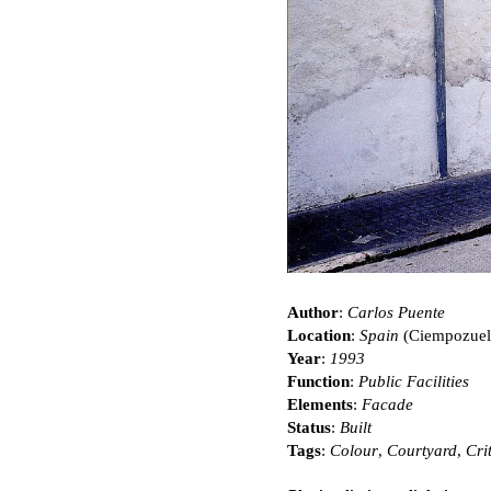
Author
:
Carlos Puente
Location
:
Spain
(Ciempozuel
Year
:
1993
Function
:
Public Facilities
Elements
:
Facade
Status
:
Built
Tags
:
Colour
,
Courtyard
,
Cri