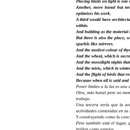
Placing limits on light is one
Another, more banal but not
optimises his work.
A third would have architectu
within.
And building as the material c
But there is also the place, 
sparkle like mirrors.
And the modest colour of th
And the wheat, which is sacr
And the moonlight nights that t
And the mists, which in wint
And the flight of birds that r
Because when all is said and 
Poner límites a la luz es una 
Otra, más banal pero no meno
trabajo.
Una tercera sería que la ar
actividades contenidas en su i
Y construyendo como la concr
Pero también está el lugar,
brillan como espejos.