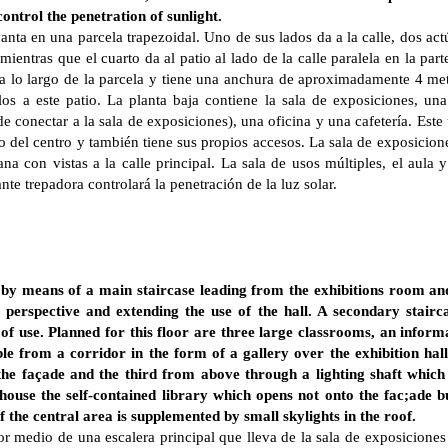
control the penetration of sunlight.
levanta en una parcela trapezoidal. Uno de sus lados da a la calle, dos 
ientras que el cuarto da al patio al lado de la calle paralela en la parte
 a lo largo de la parcela y tiene una anchura de aproximadamente 4 me
los a este patio. La planta baja contiene la sala de exposiciones, una
e conectar a la sala de exposiciones), una oficina y una cafetería. Este 
o del centro y también tiene sus propios accesos. La sala de exposicione
a con vistas a la calle principal. La sala de usos múltiples, el aula y 
nte trepadora controlará la penetración de la luz solar.
 by means of a main staircase leading from the exhibitions room an
t perspective and extending the use of the hall. A secondary stairc
y of use. Planned for this floor are three large classrooms, an inform
le from a corridor in the form of a gallery over the exhibition hal
he façade and the third from above through a lighting shaft which
 house the self-contained library which opens not onto the fac;ade 
f the central area is supplemented by small skylights in the roof.
r medio de una escalera principal que lleva de la sala de exposicione