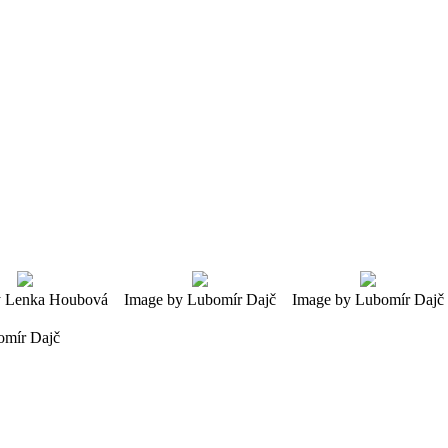
y Lenka Houbová
Image by Lubomír Dajč
Image by Lubomír Dajč
omír Dajč