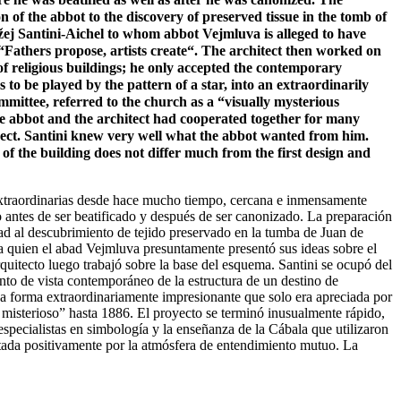
n of the abbot to the discovery of preserved tissue in the tomb of
žej Santini-Aichel to whom abbot Vejmluva is alleged to have
Fathers propose, artists create“. The architect then worked on
s of religious buildings; he only accepted the contemporary
 to be played by the pattern of a star, into an extraordinarily
ittee, referred to the church as a “visually mysterious
he abbot and the architect had cooperated together for many
oject. Santini knew very well what the abbot wanted from him.
of the building does not differ much from the first design and
extraordinarias desde hace mucho tiempo, cercana e inmensamente
antes de ser beatificado y después de ser canonizado. La preparación
bad al descubrimiento de tejido preservado en la tumba de Juan de
 a quien el abad Vejmluva presuntamente presentó sus ideas sobre el
rquitecto luego trabajó sobre la base del esquema. Santini se ocupó del
punto de vista contemporáneo de la estructura de un destino de
 una forma extraordinariamente impresionante que solo era apreciada por
misterioso” hasta 1886. El proyecto se terminó inusualmente rápido,
pecialistas en simbología y la enseñanza de la Cábala que utilizaron
ectada positivamente por la atmósfera de entendimiento mutuo. La