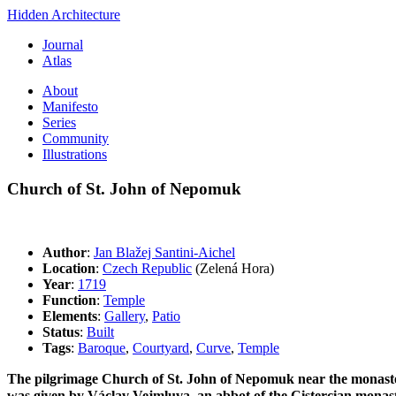
Hidden Architecture
Journal
Atlas
About
Manifesto
Series
Community
Illustrations
Church of St. John of Nepomuk
Author
:
Jan Blažej Santini-Aichel
Location
:
Czech Republic
(Zelená Hora)
Year
:
1719
Function
:
Temple
Elements
:
Gallery
,
Patio
Status
:
Built
Tags
:
Baroque
,
Courtyard
,
Curve
,
Temple
The
pilgrimage Church of St. John of Nepomuk near the monaster
was given by Václav Vejmluva, an abbot of the Cistercian monast