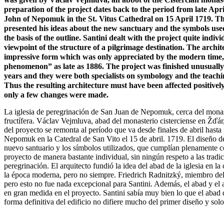
preparation of the project dates back to the period from late Apri
John of Nepomuk in the St. Vitus Cathedral on 15 April 1719. The
presented his ideas about the new sanctuary and the symbols use
the basis of the outline. Santini dealt with the project quite indi
viewpoint of the structure of a pilgrimage destination. The archit
impressive form which was only appreciated by the modern time, 
phenomenon” as late as 1886. The project was finished unusually 
years and they were both specialists on symbology and the teachi
Thus the resulting architecture must have been affected positivel
only a few changes were
made.
La iglesia de peregrinación de San Juan de Nepomuk, cerca del monas
fructífera. Václav Vejmluva, abad del monasterio cisterciense en Žďá
del proyecto se remonta al período que va desde finales de abril hasta
Nepomuk en la Catedral de San Vito el 15 de abril. 1719. El diseño de
nuevo santuario y los símbolos utilizados, que cumplían plenamente con 
proyecto de manera bastante individual, sin ningún respeto a las tradic
peregrinación. El arquitecto fundió la idea del abad de la iglesia en l
la época moderna, pero no siempre. Friedrich Radnitzký, miembro del 
pero esto no fue nada excepcional para Santini. Además, el abad y el
en gran medida en el proyecto. Santini sabía muy bien lo que el abad q
forma definitiva del edificio no difiere mucho del primer diseño y sol