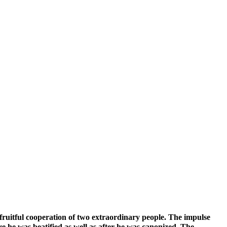
ruitful cooperation of two extraordinary people. The impulse
he was beatified as well as after he was canonized. The