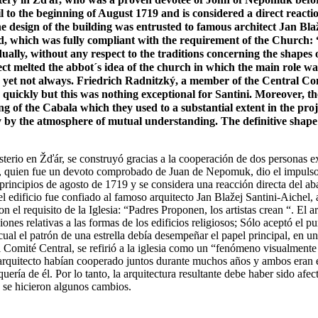
l to the beginning of August 1719 and is considered a direct reactio
 design of the building was entrusted to famous architect Jan Bla
d, which was fully compliant with the requirement of the Church: “
vidually, without any respect to the traditions concerning the shape
ect melted the abbot´s idea of the church in which the main role was
yet not always. Friedrich Radnitzký, a member of the Central Comm
quickly but this was nothing exceptional for Santini. Moreover, t
ng of the Cabala which they used to a substantial extent in the pr
y by the atmosphere of mutual understanding. The definitive shape 
terio en Žďár, se construyó gracias a la cooperación de dos personas 
r, quien fue un devoto comprobado de Juan de Nepomuk, dio el impulso 
 principios de agosto de 1719 y se considera una reacción directa del a
l edificio fue confiado al famoso arquitecto Jan Blažej Santini-Aichel,
el requisito de la Iglesia: “Padres Proponen, los artistas crean “. El a
iones relativas a las formas de los edificios religiosos; Sólo aceptó el 
a cual el patrón de una estrella debía desempeñar el papel principal, en
Comité Central, se refirió a la iglesia como un “fenómeno visualmente 
 arquitecto habían cooperado juntos durante muchos años y ambos eran es
uería de él. Por lo tanto, la arquitectura resultante debe haber sido af
o se hicieron algunos cambios.