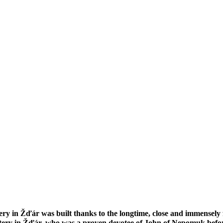
y in Žďár was built thanks to the longtime, close and immensely f
ery in Žďár, who was a proven devotee of John of Nepomuk before 