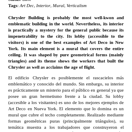
Tags
:
Art Dec
,
Interior
,
Mural
,
Verticalism
Chrysler Building is probably the most well-kwon and
emblematic building in the world. Nevertheless, its interior
is practically a mystery for the general public because its
impenetrability to the city. Its lobby (accessible to the
visitors) is one of the best examples of Art Deco in New
York. Its main element is a mural that covers the entire
ceiling. It was shaped by pure geometrical forms (mainly
triangles) and its theme shows the workers that built the
Chrysler as well as acclaims the age of flight.
El edificio Chrysler es posiblemente el rascacielos más
emblemático y conocido del mundo. Sin embargo, su interior
es prácticamente un misterio para el público en general ya que
posee un gran hermetismo frente a la ciudad. Su lobby
(accesible a los visitantes) es uno de los mejores ejemplos de
Art Deco en Nueva York. El elemento que lo domina es un
mural que cubre el techo completamente. Realizado mediante
formas geométricas puras (principalmente triángulos), su
temática muestra a los trabajadores que construyeron el