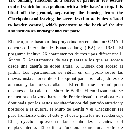
The building functions as a series of pavilions for border
control which form a podium, with a ‘Miethaus’ on top. It is
lifted off the ground, separating the housing from the
Checkpoint and leaving the street level to activities related
to border control, which penetrate to the back of the site
and include an underground car park.
El encargo se basó en dos proyectos presentados por OMA al
concurso Internationale Bauaustellung (IBA) en 1981. El
programa incluye 26 apartamentos de tres tipos diferentes: 1.
Áticos. 2. Apartamentos de tres plantas a los que se accede
desde una galería de doble altura. 3. Dúplex con acceso al
jardín. Los apartamentos se sitúan en un podio sobre las
nuevas instalaciones del Checkpoint para los trabajadores de
aduanas y las fuerzas aliadas. El edificio se terminó poco
después de la caída del Muro de Berlín. El emplazamiento se
encuentra en la zona barroca de Friedrichstadt, que ahora está
dominada por los restos arquitectónicos del periodo anterior y
posterior a la guerra, el Muro de Berlín y el Checkpoint (el
paso fronterizo entre el este y el oeste para los no residentes).
El proyecto aprovecha las cualidades latentes del
emplazamiento. El edificio funciona como una serie de