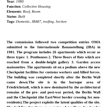
Year
:
1980
Function
:
Collective Housing
Elements
:
Roof
,
Room
Status
:
Built
Tags
:
Domestic
,
IBA87
,
roofing
,
Section
The commission followed two competition entries OMA
submitted to the Internationale Bauaustellung (IBA) in
1981. The program includes 26 apartments which occur as
three types: 1. Penthouses 2. Three floors of flats which are
reached from a double-height gallery 3. Garden access
maisonettes. The apartments sit on a podium above the new
Checkpoint facilities for customs workers and Allied forces.
The building was completed shortly after the Berlin Wall
came down.The site is in the baroque area of
Friedrichstadt, which is now dominated by the architectural
remains of the pre- and post-war period, the Berlin Wall
and the Checkpoint (the East/West border crossing for non-
residents).The project exploits the latent qualities of the site.