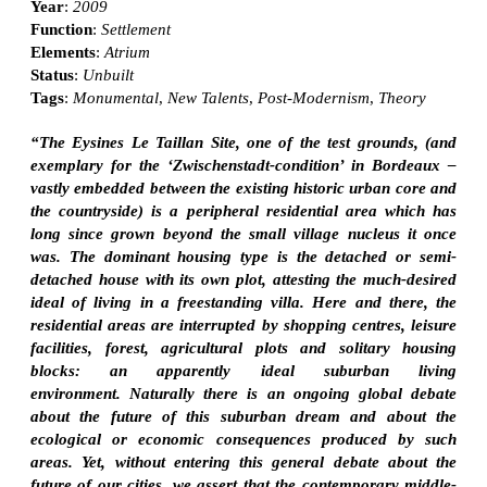
Year
:
2009
Function
:
Settlement
Elements
:
Atrium
Status
:
Unbuilt
Tags
:
Monumental
,
New Talents
,
Post-Modernism
,
Theory
“The Eysines Le Taillan Site, one of the test grounds, (and
exemplary for the ‘Zwischenstadt-condition’ in Bordeaux –
vastly embedded between the existing historic urban core and
the countryside) is a peripheral residential area which has
long since grown beyond the small village nucleus it once
was. The dominant housing type is the detached or semi-
detached house with its own plot, attesting the much-desired
ideal of living in a freestanding villa. Here and there, the
residential areas are interrupted by shopping centres, leisure
facilities, forest, agricultural plots and solitary housing
blocks: an apparently ideal suburban living
environment. Naturally there is an ongoing global debate
about the future of this suburban dream and about the
ecological or economic consequences produced by such
areas. Yet, without entering this general debate about the
future of our cities, we assert that the contemporary middle-