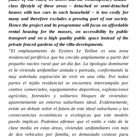
class lifestyle of these areas – detached or semi-detached
houses with two cars in each household – is too costly for
many and therefore excludes a growing part of our society.
Hence the project and its programme will focus on affordable
rental housing for the masses, on accessibility by public
transport and on a high quality public space instead of the
private fenced gardens of the villa-developments.
“El emplazamiento de Eysines Le Taillan es una zona
residencial periférica que ha crecido ampliamente a partir del
pequeño núcleo rural que un día fue. La tipología dominante
es la vivienda unifamiliar aislada o pareada, conformando la
muy anhelada aspiración de vivir en una villa. Por todas
partes el tejido residencial se encuentra interrumpido por
centros comerciales, equipamientos deportivos, explotaciones
agrícolas, forestales y solitarios bloques de viviendas:
aparentemente un entorno suburbano ideal. Evidentemente,
existe un debate sobre el futuro de este ideal suburbano y las
consecuencias económicas o ecológicas que este modelo
puede implicar. Podemos afirmar que el estilo e vida de la
clase media en estas áreas, viviendas unifamiliares con más
de dos vehículos por familia, es demasiado costoso para