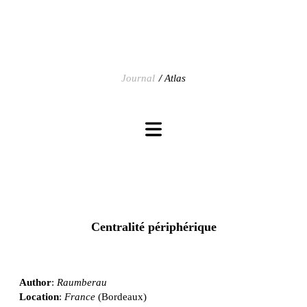
Journal
Atlas
Centralité périphérique
Author
:
Raumberau
Location
:
France
(Bordeaux)