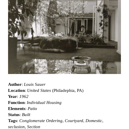
Author
:
Louis Sauer
Location
:
United States
(Philadephia, PA)
Year
:
1962
Function
:
Individual Housing
Elements
:
Patio
Status
:
Built
Tags
:
Conglomerate Ordering
,
Courtyard
,
Domestic
,
seclusion
,
Section