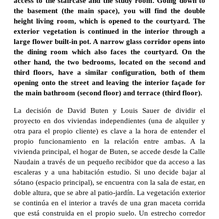
access to the staircase and the study room. Going down to
the basement (the main space), you will find the double
height living room, which is opened to the courtyard. The
exterior vegetation is continued in the interior through a
large flower built-in pot. A narrow glass corridor opens into
the dining room which also faces the courtyard. On the
other hand, the two bedrooms, located on the second and
third floors, have a similar configuration, both of them
opening onto the street and leaving the interior façade for
the main bathroom (second floor) and terrace (third floor).
La decisión de David Buten y Louis Sauer de dividir el
proyecto en dos viviendas independientes (una de alquiler y
otra para el propio cliente) es clave a la hora de entender el
propio funcionamiento en la relación entre ambas. A la
vivienda principal, el hogar de Buten, se accede desde la Calle
Naudain a través de un pequeño recibidor que da acceso a las
escaleras y a una habitación estudio. Si uno decide bajar al
sótano (espacio principal), se encuentra con la sala de estar, en
doble altura, que se abre al patio-jardín. La vegetación exterior
se continúa en el interior a través de una gran maceta corrida
que está construida en el propio suelo. Un estrecho corredor