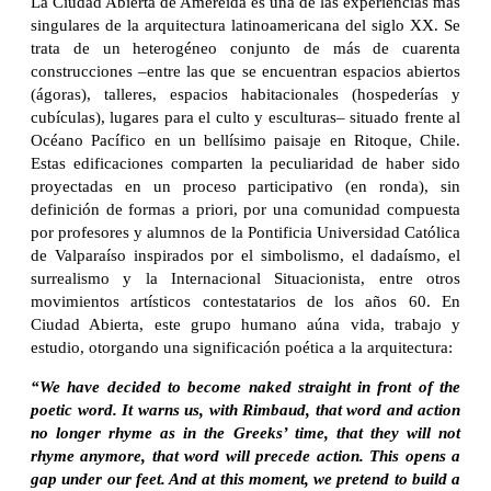
La Ciudad Abierta de Amereida es una de las experiencias más
singulares de la arquitectura latinoamericana del siglo XX. Se
trata de un heterogéneo conjunto de más de cuarenta
construcciones –entre las que se encuentran espacios abiertos
(ágoras), talleres, espacios habitacionales (hospederías y
cubículas), lugares para el culto y esculturas– situado frente al
Océano Pacífico en un bellísimo paisaje en Ritoque, Chile.
Estas edificaciones comparten la peculiaridad de haber sido
proyectadas en un proceso participativo (en ronda), sin
definición de formas a priori, por una comunidad compuesta
por profesores y alumnos de la Pontificia Universidad Católica
de Valparaíso inspirados por el simbolismo, el dadaísmo, el
surrealismo y la Internacional Situacionista, entre otros
movimientos artísticos contestatarios de los años 60. En
Ciudad Abierta, este grupo humano aúna vida, trabajo y
estudio, otorgando una significación poética a la arquitectura:
“We have decided to become naked straight in front of the
poetic word. It warns us, with Rimbaud, that word and action
no longer rhyme as in the Greeks’ time, that they will not
rhyme anymore, that word will precede action. This opens a
gap under our feet. And at this moment, we pretend to build a