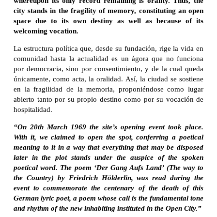
whereupon its only record remaining is orality. Thus, the
city stands in the fragility of memory, constituting an open
space due to its own destiny as well as because of its
welcoming vocation.
La estructura política que, desde su fundación, rige la vida en
comunidad hasta la actualidad es un ágora que no funciona
por democracia, sino por consentimiento, y de la cual queda
únicamente, como acta, la oralidad. Así, la ciudad se sostiene
en la fragilidad de la memoria, proponiéndose como lugar
abierto tanto por su propio destino como por su vocación de
hospitalidad.
“On 20th March 1969 the site’s opening event took place.
With it, we claimed to open the spot, conferring a poetical
meaning to it in a way that everything that may be disposed
later in the plot stands under the auspice of the spoken
poetical word. The poem ‘Der Gang Aufs Land’ (The way to
the Country) by Friedrich Hölderlin, was read during the
event to commemorate the centenary of the death of this
German lyric poet, a poem whose call is the fundamental tone
and rhythm of the new inhabiting instituted in the Open City.”