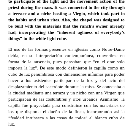
to participate of the light and the movement action of the
priest during the mass. It was connected to the city through
a terrace and a niche hosting a Virgin, which took part in
the habits and urban rites. Also, the chapel was designed to
be built with the materials that the ranch’s owner already
had, incorporating the “inherent ugliness of everybody’s
things” to the white light cube.
El uso de las formas presentes en iglesias como Notre-Dame
debía, en su interpretación contemporánea, convertirse en
forma de la ausencia, pues pensaban que “en el orar solo
importa la luz”. De este modo definieron la capilla como un
cubo de luz penumbrosa con dimensiones mínimas para poder
hacer a los asistentes participar de la luz y del acto del
desplazamiento del sacerdote durante la misa. Se conectaba a
la ciudad mediante una terraza y un nicho con una Virgen que
participaban de las costumbres y ritos urbanos. Asimismo, la
capilla fue proyectada para construirse con los materiales de
los que disponía el dueño de la finca, incorporando así la
“fealdad intrínseca a las cosas de todos” al blanco cubo de
luz.