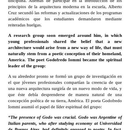
disciplina. Además de participar en la introducción de los
principios de la arquitectura moderna en la escuela, Alberto
Cruz secundó las reformas y actualizaciones de los programas
académicos que los estudiantes demandaron mediante
reiteradas huelgas.
A research group soon emerged around him, in which
young professionals shared the belief that a new
architecture would arise from a new way of life, that must
naturally stem from a poetic conception of their homeland,
America. The poet Godofredo Iommi became the spiritual
leader of the group:
A su alrededor pronto se formó un grupo de investigación en
el que jóvenes profesionales compartían la creencia de que
una nueva arquitectura surgiría de un nuevo modo de vida, y
que éste debía desprenderse de manera natural de una
concepción poética de su tierra, América. El poeta Godofredo
Iommi asumió el papel de líder espiritual del grupo:
“The presence of Godo was crucial. Godo was Argentine of
Italian parents, who after studying economy at Universidad
de Buenos Aires, had definitely engaged to poetry. In fact,