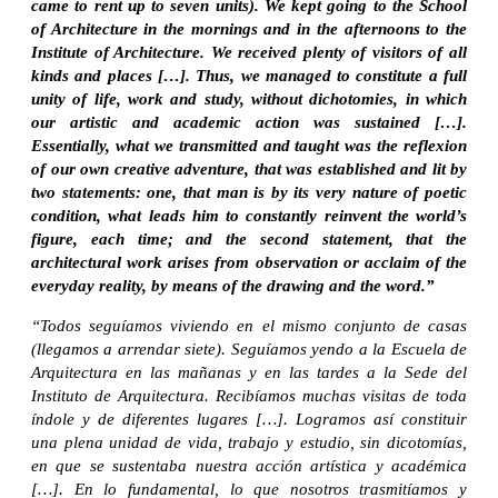
came to rent up to seven units). We kept going to the School
of Architecture in the mornings and in the afternoons to the
Institute of Architecture. We received plenty of visitors of all
kinds and places […]. Thus, we managed to constitute a full
unity of life, work and study, without dichotomies, in which
our artistic and academic action was sustained […].
Essentially, what we transmitted and taught was the reflexion
of our own creative adventure, that was established and lit by
two statements: one, that man is by its very nature of poetic
condition, what leads him to constantly reinvent the world’s
figure, each time; and the second statement, that the
architectural work arises from observation or acclaim of the
everyday reality, by means of the drawing and the word.”
“Todos seguíamos viviendo en el mismo conjunto de casas
(llegamos a arrendar siete). Seguíamos yendo a la Escuela de
Arquitectura en las mañanas y en las tardes a la Sede del
Instituto de Arquitectura. Recibíamos muchas visitas de toda
índole y de diferentes lugares […]. Logramos así constituir
una plena unidad de vida, trabajo y estudio, sin dicotomías,
en que se sustentaba nuestra acción artística y académica
[…]. En lo fundamental, lo que nosotros trasmitíamos y