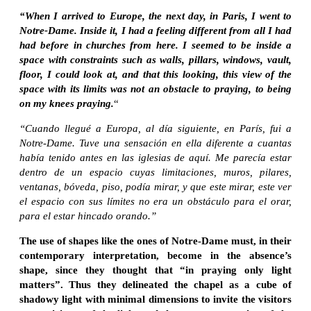
“When I arrived to Europe, the next day, in Paris, I went to
Notre-Dame. Inside it, I had a feeling different from all I had
had before in churches from here. I seemed to be inside a
space with constraints such as walls, pillars, windows, vault,
floor, I could look at, and that this looking, this view of the
space with its limits was not an obstacle to praying, to being
on my knees praying.
“
“Cuando llegué a Europa, al día siguiente, en París, fui a
Notre-Dame. Tuve una sensación en ella diferente a cuantas
había tenido antes en las iglesias de aquí. Me parecía estar
dentro de un espacio cuyas limitaciones, muros, pilares,
ventanas, bóveda, piso, podía mirar, y que este mirar, este ver
el espacio con sus límites no era un obstáculo para el orar,
para el estar hincado orando.”
The use of shapes like the ones of Notre-Dame must, in their
contemporary interpretation, become in the absence’s
shape, since they thought that “in praying only light
matters”. Thus they delineated the chapel as a cube of
shadowy light with minimal dimensions to invite the visitors