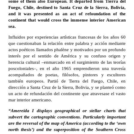
some of them also European. It departed from Tierra del
Fuego, Chile, destined to Santa Cruz de la Sierra, Bolivia,
and it was presented as an act of refoundation of the
continent that would cross the immense interior American
sea.
Influidos por experiencias artísticas francesas de los años 60
que cuestionaban la relación entre palabra y acción mediante
actos poéticos llamados phalène y motivados por un profundo
interés por el sentido de América y su confuso origen y
herencia cultural –enmarcado en el surgimiento de las teorías
poscoloniales–, en el año 1965 emprendieron una travesía
acompañados de poetas, filósofos, pintores y escultores
también europeos. Partió de Tierra del Fuego, Chile, en
dirección a Santa Cruz de la Sierra, Bolivia, y se planteó como
un acto de refundación del continente que atravesase el vasto
mar interior americano.
“Amereida I displays geographical or stellar charts that
subvert the cartographic conventions. Particularly important
are the reversal of the map of America (according to the ‘own
north thesis’) and the superposition of the Southern Cross