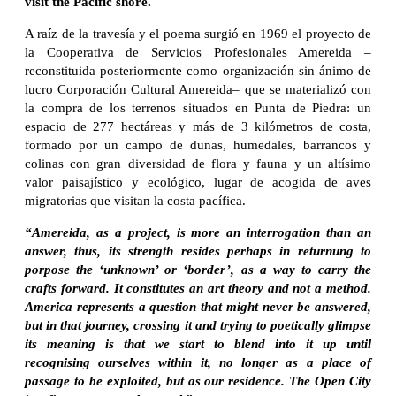
visit the Pacific shore.
A raíz de la travesía y el poema surgió en 1969 el proyecto de
la Cooperativa de Servicios Profesionales Amereida –
reconstituida posteriormente como organización sin ánimo de
lucro Corporación Cultural Amereida– que se materializó con
la compra de los terrenos situados en Punta de Piedra: un
espacio de 277 hectáreas y más de 3 kilómetros de costa,
formado por un campo de dunas, humedales, barrancos y
colinas con gran diversidad de flora y fauna y un altísimo
valor paisajístico y ecológico, lugar de acogida de aves
migratorias que visitan la costa pacífica.
“Amereida, as a project, is more an interrogation than an
answer, thus, its strength resides perhaps in returnung to
porpose the ‘unknown’ or ‘border’, as a way to carry the
crafts forward. It constitutes an art theory and not a method.
America represents a question that might never be answered,
but in that journey, crossing it and trying to poetically glimpse
its meaning is that we start to blend into it up until
recognising ourselves within it, no longer as a place of
passage to be exploited, but as our residence. The Open City