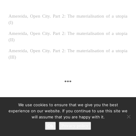
Amereida, Open City. Part 2: The materialisation of a utopia
(I)
Amereida, Open City. Part 2: The materialisation of a utopia
(II)
Amereida, Open City. Part 2: The materialisation of a utopia
(III)
***
We use cookies to ensure that we give you the best
Germán Andrés Chacón
is Architect by Higher Technical
experience on our website. If you continue to use this site we
School of Architecture of Alcalá (ETSAUAH) and Madrid
will assume that you are happy with it.
(ETSAM). Former student in Lisboa and Santiago de Chile,
Ok
Privacy policy
currently working in Madrid. He is interested in the theoretical
issues of architecture and their effect on the built environment