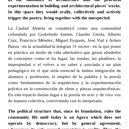
experimentation in building and architectural pieces’ works.
In this space they would orally, collectively and actively
trigger the poetry, living together with the unexpected.
La Ciudad Abierta se constituyó como una comunidad
cofundada por Godofredo Iommi, Claudio Girola, Alberto
Cruz, Francisco Méndez, Miguel Eyquem, José Vial y Arturo
Baeza –en la actualidad la integran 31 socios– en la que poner
en práctica un modo de vida alternativo que girase alrededor
de conceptos como el ha lugar, las rondas, las phalènes, la
impropiedad o el volver a no saber y asociada a un plan
pedagógico en el que sería esencial la íntima integración de
alumnos y profesores, el empleo de la palabra y la poesía
como fundamentos de la arquitectura y la experimentación
práctica en la construcción de obras y piezas arquitectónicas.
En este espacio darían lugar a la poesía en acto y de viva voz
de manera colectiva, conviviendo con lo inesperado.
The political structure that, since its foundation, rules the
community life until today is an Agora which does not
operate by democracy, but by general agreement,