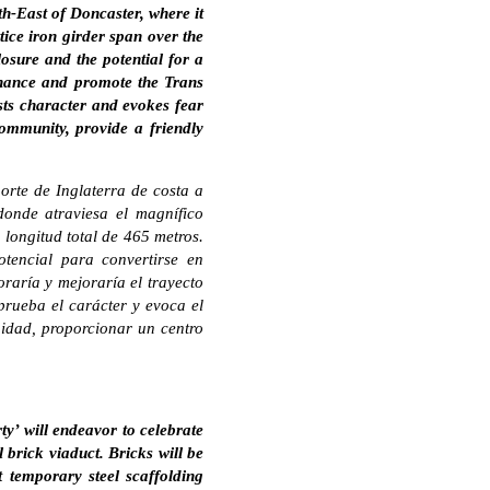
th-East of Doncaster, where it
tice iron girder span over the
losure and the potential for a
enhance and promote the Trans
tests character and evokes fear
ommunity, provide a friendly
norte de Inglaterra de costa a
donde atraviesa el magnífico
longitud total de 465 metros.
tencial para convertirse en
raría y mejoraría el trayecto
 prueba el carácter y evoca el
nidad, proporcionar un centro
ty’ will endeavor to celebrate
 brick viaduct. Bricks will be
t temporary steel scaffolding