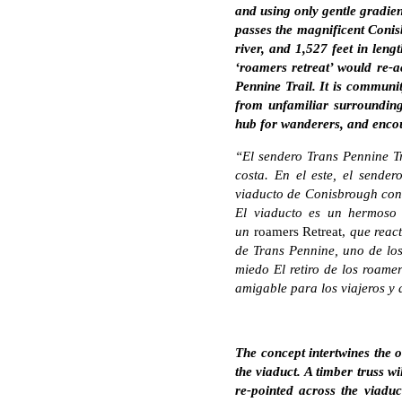
and using only gentle gradien
passes the magnificent Conisb
river, and 1,527 feet in leng
‘roamers retreat’ would re-a
Pennine Trail. It is community
from unfamiliar surrounding
hub for wanderers, and encour
“El sendero Trans Pennine Tra
costa. En el este, el sende
viaducto de Conisbrough con 
El viaducto es un hermoso 
un
roamers Retreat,
que react
de Trans Pennine, uno de los 
miedo El retiro de los roame
amigable para los viajeros y 
The concept intertwines the o
the viaduct. A timber truss w
re-pointed across the viaduc