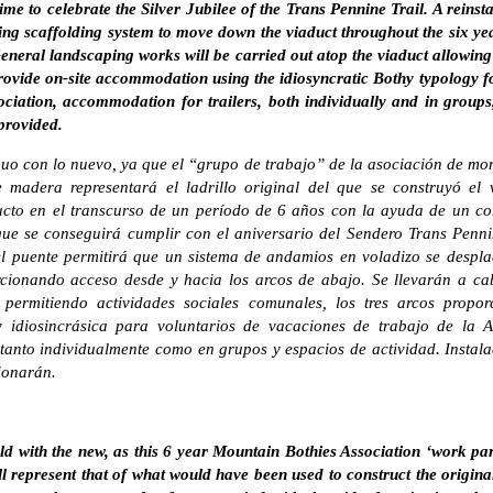
time to celebrate the Silver Jubilee of the Trans Pennine Trail. A reinst
ring scaffolding system to move down the viaduct throughout the six ye
neral landscaping works will be carried out atop the viaduct allowing
provide on-site accommodation using the idiosyncratic Bothy typology 
ciation, accommodation for trailers, both individually and in groups,
 provided.
iguo con lo nuevo, ya que el “grupo de trabajo” de la asociación de mo
madera representará el ladrillo original del que se construyó el v
ducto en el transcurso de un período de 6 años con la ayuda de un c
ue se conseguirá cumplir con el aniversario del Sendero Trans Penni
el puente permitirá que un sistema de andamios en voladizo se despla
rcionando acceso desde y hacia los arcos de abajo. Se llevarán a ca
 permitiendo actividades sociales comunales, los tres arcos propor
hy idiosincrásica para voluntarios de vacaciones de trabajo de la 
tanto individualmente como en grupos y espacios de actividad. Insta
ionarán.
ld with the new, as this 6 year Mountain Bothies Association ‘work par
ill represent that of what would have been used to construct the original