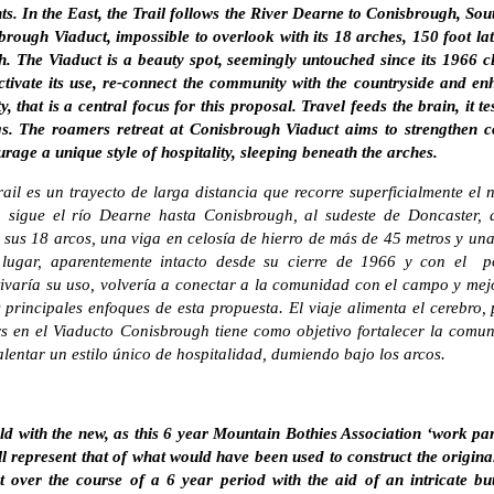
ts. In the East, the Trail follows the River Dearne to Conisbrough, Sou
rough Viaduct, impossible to overlook with its 18 arches, 150 foot lat
th. The Viaduct is a beauty spot, seemingly untouched since its 1966 c
ctivate its use, re-connect the community with the countryside and 
, that is a central focus for this proposal. Travel feeds the brain, it 
s. The roamers retreat at Conisbrough Viaduct aims to strengthen c
age a unique style of hospitality, sleeping beneath the arches.
il es un trayecto de larga distancia que recorre superficialmente el 
ro sigue el río Dearne hasta Conisbrough, al sudeste de Doncaster, 
sus 18 arcos, una viga en celosía de hierro de más de 45 metros y una 
lugar, aparentemente intacto desde su cierre de 1966 y con el po
ivaría su uso, volvería a conectar a la comunidad con el campo y mejo
principales enfoques de esta propuesta. El viaje alimenta el cerebro,
rs en el Viaducto Conisbrough tiene como objetivo fortalecer la comu
alentar un estilo único de hospitalidad, dumiendo bajo los arcos.
ld with the new, as this 6 year Mountain Bothies Association ‘work par
ill represent that of what would have been used to construct the original
t over the course of a 6 year period with the aid of an intricate bu