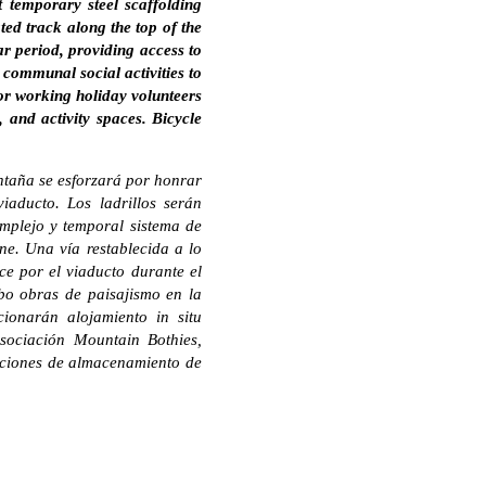
t temporary steel scaffolding
ated track along the top of the
ar period, providing access to
 communal social activities to
for working holiday volunteers
 and activity spaces. Bicycle
ntaña se esforzará por honrar
iaducto. Los ladrillos serán
omplejo y temporal sistema de
ne. Una vía restablecida a lo
ce por el viaducto durante el
bo obras de paisajismo en la
cionarán alojamiento in situ
Asociación Mountain Bothies,
laciones de almacenamiento de