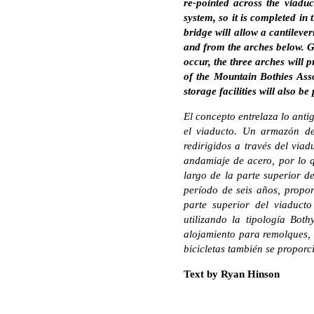
re-pointed across the viaduc
system, so it is completed in 
bridge will allow a cantileve
and from the arches below. Ge
occur, the three arches will 
of the Mountain Bothies Asso
storage facilities will also be
El concepto entrelaza lo ant
el viaducto. Un armazón de 
redirigidos a través del via
andamiaje de acero, por lo q
largo de la parte superior d
período de seis años, propo
parte superior del viaducto
utilizando la tipología Bot
alojamiento para remolques, 
bicicletas también se proporc
Text by Ryan Hinson