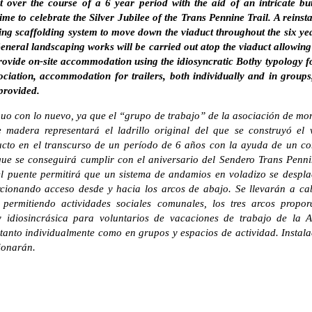
t over the course of a 6 year period with the aid of an intricate bu
time to celebrate the Silver Jubilee of the Trans Pennine Trail. A reinst
ring scaffolding system to move down the viaduct throughout the six ye
neral landscaping works will be carried out atop the viaduct allowing
provide on-site accommodation using the idiosyncratic Bothy typology 
ciation, accommodation for trailers, both individually and in groups,
 provided.
iguo con lo nuevo, ya que el “grupo de trabajo” de la asociación de mo
madera representará el ladrillo original del que se construyó el v
ducto en el transcurso de un período de 6 años con la ayuda de un c
ue se conseguirá cumplir con el aniversario del Sendero Trans Penni
el puente permitirá que un sistema de andamios en voladizo se despla
rcionando acceso desde y hacia los arcos de abajo. Se llevarán a ca
 permitiendo actividades sociales comunales, los tres arcos propor
hy idiosincrásica para voluntarios de vacaciones de trabajo de la 
tanto individualmente como en grupos y espacios de actividad. Insta
ionarán.