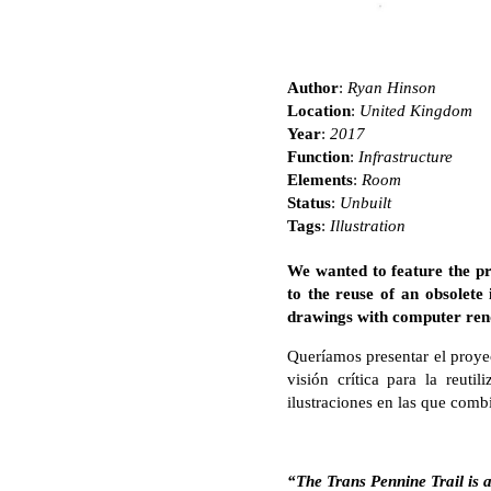
Author
:
Ryan Hinson
Location
:
United Kingdom
Year
:
2017
Function
:
Infrastructure
Elements
:
Room
Status
:
Unbuilt
Tags
:
Illustration
We wanted to feature the p
to the reuse of an obsolete
drawings with computer ren
Queríamos presentar el proy
visión crítica para la reuti
ilustraciones en las que comb
“The Trans Pennine Trail is 