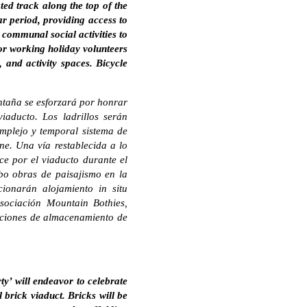
ated track along the top of the
ar period, providing access to
 communal social activities to
for working holiday volunteers
 and activity spaces. Bicycle
ntaña se esforzará por honrar
iaducto. Los ladrillos serán
omplejo y temporal sistema de
ne. Una vía restablecida a lo
ce por el viaducto durante el
bo obras de paisajismo en la
cionarán alojamiento in situ
Asociación Mountain Bothies,
laciones de almacenamiento de
ty’ will endeavor to celebrate
 brick viaduct. Bricks will be