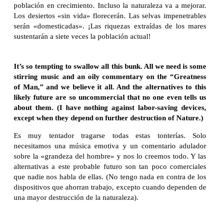
población en crecimiento. Incluso la naturaleza va a mejorar.
Los desiertos «sin vida» florecerán. Las selvas impenetrables
serán «domesticadas». ¡Las riquezas extraídas de los mares
sustentarán a siete veces la población actual!
It’s so tempting to swallow all this bunk. All we need is some
stirring music and an oily commentary on the “Greatness
of Man,” and we believe it all. And the alternatives to this
likely future are so uncommercial that no one even tells us
about them. (I have nothing against labor-saving devices,
except when they depend on further destruction of Nature.)
Es muy tentador tragarse todas estas tonterías. Solo
necesitamos una música emotiva y un comentario adulador
sobre la «grandeza del hombre» y nos lo creemos todo. Y las
alternativas a este probable futuro son tan poco comerciales
que nadie nos habla de ellas. (No tengo nada en contra de los
dispositivos que ahorran trabajo, excepto cuando dependen de
una mayor destrucción de la naturaleza).