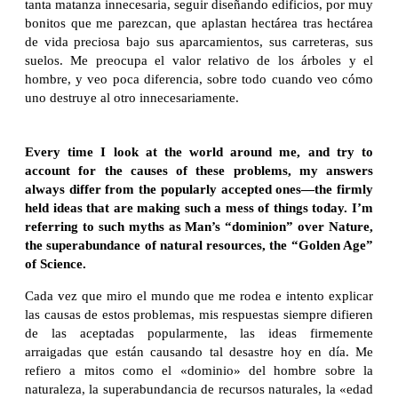
tanta matanza innecesaria, seguir diseñando edificios, por muy
bonitos que me parezcan, que aplastan hectárea tras hectárea
de vida preciosa bajo sus aparcamientos, sus carreteras, sus
suelos. Me preocupa el valor relativo de los árboles y el
hombre, y veo poca diferencia, sobre todo cuando veo cómo
uno destruye al otro innecesariamente.
Every time I look at the world around me, and try to
account for the causes of these problems, my answers
always differ from the popularly accepted ones—the firmly
held ideas that are making such a mess of things today. I’m
referring to such myths as Man’s “dominion” over Nature,
the superabundance of natural resources, the “Golden Age”
of Science.
Cada vez que miro el mundo que me rodea e intento explicar
las causas de estos problemas, mis respuestas siempre difieren
de las aceptadas popularmente, las ideas firmemente
arraigadas que están causando tal desastre hoy en día. Me
refiero a mitos como el «dominio» del hombre sobre la
naturaleza, la superabundancia de recursos naturales, la «edad