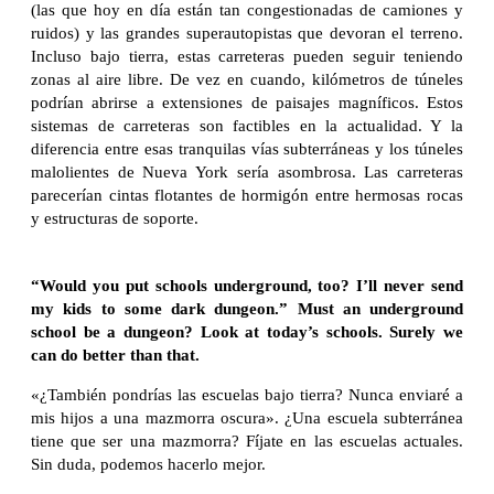
(las que hoy en día están tan congestionadas de camiones y
ruidos) y las grandes superautopistas que devoran el terreno.
Incluso bajo tierra, estas carreteras pueden seguir teniendo
zonas al aire libre. De vez en cuando, kilómetros de túneles
podrían abrirse a extensiones de paisajes magníficos. Estos
sistemas de carreteras son factibles en la actualidad. Y la
diferencia entre esas tranquilas vías subterráneas y los túneles
malolientes de Nueva York sería asombrosa. Las carreteras
parecerían cintas flotantes de hormigón entre hermosas rocas
y estructuras de soporte.
“Would you put schools underground, too? I’ll never send
my kids to some dark dungeon.” Must an underground
school be a dungeon? Look at today’s schools. Surely we
can do better than that.
«¿También pondrías las escuelas bajo tierra? Nunca enviaré a
mis hijos a una mazmorra oscura». ¿Una escuela subterránea
tiene que ser una mazmorra? Fíjate en las escuelas actuales.
Sin duda, podemos hacerlo mejor.