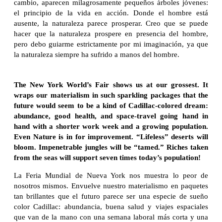
cambio, aparecen milagrosamente pequeños árboles jóvenes:
el principio de la vida en acción. Donde el hombre está
ausente, la naturaleza parece prosperar. Creo que se puede
hacer que la naturaleza prospere en presencia del hombre,
pero debo guiarme estrictamente por mi imaginación, ya que
la naturaleza siempre ha sufrido a manos del hombre.
The New York World’s Fair shows us at our grossest. It
wraps our materialism in such sparkling packages that the
future would seem to be a kind of Cadillac-colored dream:
abundance, good health, and space-travel going hand in
hand with a shorter work week and a growing population.
Even Nature is in for improvement. “Lifeless” deserts will
bloom. Impenetrable jungles will be “tamed.” Riches taken
from the seas will support seven times today’s population!
La Feria Mundial de Nueva York nos muestra lo peor de
nosotros mismos. Envuelve nuestro materialismo en paquetes
tan brillantes que el futuro parece ser una especie de sueño
color Cadillac: abundancia, buena salud y viajes espaciales
que van de la mano con una semana laboral más corta y una