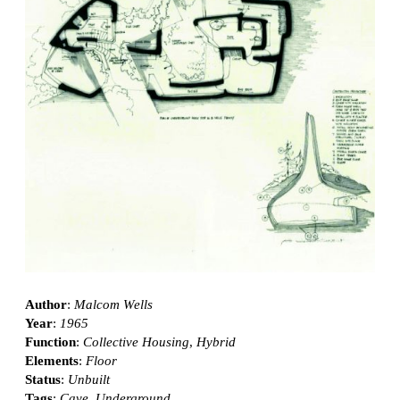
Author
:
Malcom Wells
Year
:
1965
Function
:
Collective Housing
,
Hybrid
Elements
:
Floor
Status
:
Unbuilt
Tags
:
Cave
,
Underground