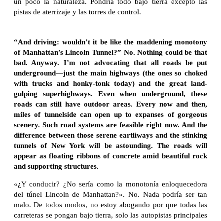
un poco la naturaleza. Pondría todo bajo tierra excepto las
pistas de aterrizaje y las torres de control.
“And driving: wouldn’t it be like the maddening monotony
of Manhattan’s Lincoln Tunnel?” No. Nothing could be that
bad. Anyway. I’m not advocating that all roads be put
underground—just the main highways (the ones so choked
with trucks and honky-tonk today) and the great land-
gulping superhighways. Even when underground, these
roads can still have outdoor areas. Every now and then,
miles of tunnelside can open up to expanses of gorgeous
scenery. Such road systems are feasible right now. And the
difference between those serene eartliways and the stinking
tunnels of New York will be astounding. The roads will
appear as floating ribbons of concrete amid beautiful rock
and supporting structures.
«¿Y conducir? ¿No sería como la monotonía enloquecedora
del túnel Lincoln de Manhattan?». No. Nada podría ser tan
malo. De todos modos, no estoy abogando por que todas las
carreteras se pongan bajo tierra, solo las autopistas principales