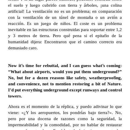
el suelo y luego cubrirlo con tierra y árboles, ¡una colina
artificial! La ventilación no es un problema; en comparación
con la ventilación de un túnel de montaña o un avión a
reacción. Es un juego de niños. El coste es un problema
inevitable en las estructuras construidas para soportar entre 1,2
y 3 metros de tierra. Pero qué pena si el epitafio de la
humanidad dijera: Encontraron que el camino correcto era
demasiado caro.
Now it’s time for rebuttal, and I can guess what’s coming:
“What about airports, would you put them underground?”
No, but for a dozen reasons like safety, weatherproofing,
and convenience, not to mention restoring a bit of Nature.
I’d put everything underground except runways and control
towers.
Ahora es el momento de la réplica, y puedo adivinar lo que
viene: «¿Y los aeropuertos, los pondrías bajo tierra?». No,
pero por una docena de razones como la seguridad, la
impermeabilidad y la comodidad, por no hablar de restaurar